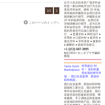
位于小东京的本田广场牙科诊
所是一家以种植牙治疗为主的
美容牙科诊所。拥有 20 年临
1/1
1
床经验的伊藤医生会用日语详
细讲解治疗细节。伊藤医生有
20 年的临床经验，会用日语
このページのトップへ
详细讲解治疗细节，还与日本
牙科诊所合作，即使是短期停
留的患者也可以放心接受治
疗。 ● 普通牙科 ● 神经治疗 ●
牙周科 ● 口腔外科 ● 植牙科 ●
激光牙科 ● 牙科美容 ● 修复科
● 麻醉科 ● 隐形牙齿矫正...
+1 (213) 687-3895
Itoh DDS / ホンダプラザ歯科
医院
经营超过 40
年！ 洛杉矶最
受欢迎的寿司市
场 ・ 我们在圣盖博、西洛杉
矶和韩国...
我们在圣盖博、西洛杉矶和韩
国城有三家分店，我们的外带
寿司在洛杉矶久负盛名，我们
还提供洛杉矶最多的清酒、稀
有糖果、手工调味品和直接来
自该地区的特色产品。我们的