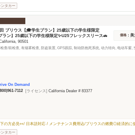
レンタカー
 丰田 プリウス【🎓学生プラン】25歳以下の学生様限定
レックスリース🚗💨
: 美
プラン】25歳以下の学生様限定✨U25フレックスリース🚗
価格
 California, 90501
检查/前检查, 有烟雾检查, 防盗装置, GPS跟踪, 制动防抱死系统, 动力转向, 电动车窗, 空
rive On Demand
(800)961-7112
[ライセンス]
California Dealer # 83377
の方必見👀/ 日本語対応 / メンテナンス費用込/プリウスの燃費◎経済的に
レンタカー