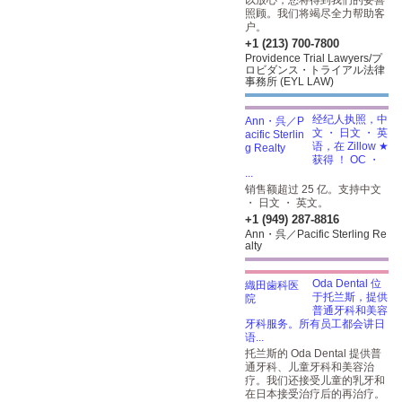
以放心，您将得到我们的妥善
照顾。我们将竭尽全力帮助客
户。
+1 (213) 700-7800
Providence Trial Lawyers/プ
ロビダンス・トライアル法律
事務所 (EYL LAW)
经纪人执照，中
文 ・ 日文 ・ 英
语，在 Zillow ★
获得 ！ OC ・
...
销售额超过 25 亿。支持中文
・ 日文 ・ 英文。
+1 (949) 287-8816
Ann・呉／Pacific Sterling Re
alty
Oda Dental 位
于托兰斯，提供
普通牙科和美容
牙科服务。所有员工都会讲日
语...
托兰斯的 Oda Dental 提供普
通牙科、儿童牙科和美容治
疗。我们还接受儿童的乳牙和
在日本接受治疗后的再治疗。