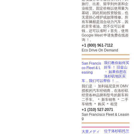
旅行、出差、留学到外派和企
业租赁。固定价格以使用量为
基础，因此初始投资较低，也
无需担心维护或故障维修。所
有车辆都是混合动力汽车，因
此非常省油。您不仅可以省
钱，还可以省时 ♪ 首先，使用
Google Meet 申请免费在线咨
询 ！。
+1 (800) 961-7112
Eco Drive On Demand
我们教你如何买
好车 ！ 旧金山
・ 如果你想在
洛杉矶地区买
车，我们可以帮你 ！ ...
我们是 ・ 加利福尼亚州 DMV
授权的汽车经销商，在洛杉矶
经营各种品牌和型号的新车和
二手车。 ＊ 新车销售 ＊ 二手
车销售 ＊ 购买 ＊ 租赁
+1 (310) 527-2071
San Francisco Fleet & Leasin
g
位于洛杉矶托兰