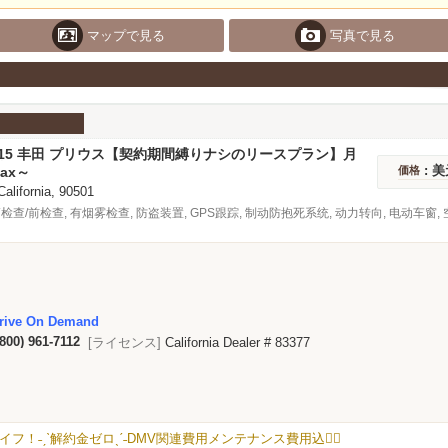
マップで見る
写真で見る
2015 丰田 プリウス【契約期間縛りナシのリースプラン】月
～利用可能！
: 美
tax～
価格
 California, 90501
检查/前检查, 有烟雾检查, 防盗装置, GPS跟踪, 制动防抱死系统, 动力转向, 电动车窗, 空
rive On Demand
(800) 961-7112
[ライセンス]
California Dealer # 83377
˗ˏˋ解約金ゼロˎˊ˗DMV関連費用メンテナンス費用込❤️‍🔥