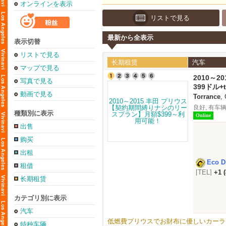
オンラインを表示
リストで見る
最新から全表示
表示切替
リストで見る
长期租赁
汽车
マップで見る
2010～
写真で見る
額$399
399ドル+
動画で見る
Torrance
,
良好, 有车辆
種類別に表示
Online
出售
购买
出租
Eco D
租借
[TEL]
+1 
长期租赁
カテゴリ別に表示
汽车
低燃費プリウスでお財布に優しいカーライフ！
特种车辆