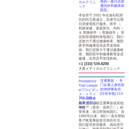
斯的一家日语普
通内科和肠胃病
医院。
本诊所于 2001 年在洛杉矶郊
区的托兰斯成立，患者可以用
日语接受医疗服务。医学 （
初级保健、家庭医生、内科 ）
＆ 胃肠病学 （ 胃肠病学 ） 所
在医院请随时致电我们。我们
还致力于通过健康检查、预防
医学和健康宣传及早发现疾
病。我们还致力于通过健康检
查、预防医学和健康教育促进
健康，从而及早发现疾病。
+1 (310) 534-8200
大里メディカルクリニック
交通事故 ・ 专
门从事人身伤害
的律师事务所
[日语专线] 213-
700-780...
如果您是道路交通事故或其他
事故™（受伤・或死亡））的
受害者，请立即致电我们。 自
1995年以来，我们一直在帮助
客户恢复事故发生前的生活。
我们提供有偿服务，因此您可