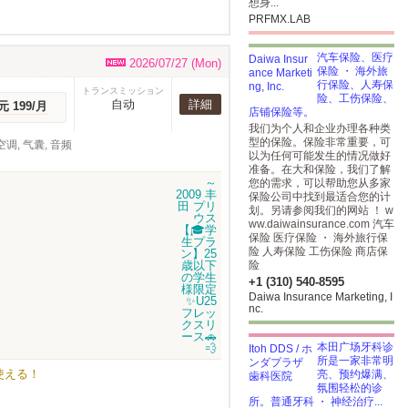
想身...
PRFMX.LAB
汽车保险、医疗
2026/07/27 (Mon)
保险 ・ 海外旅
行保险、人寿保
トランスミッション
险、工伤保险、
自动
詳細
元 199/月
店铺保险等。
我们为个人和企业办理各种类
型的保险。保险非常重要，可
调, 气囊, 音频
以为任何可能发生的情况做好
准备。在大和保险，我们了解
您的需求，可以帮助您从多家
保险公司中找到最适合您的计
划。另请参阅我们的网站 ！ w
ww.daiwainsurance.com 汽车
保险 医疗保险 ・ 海外旅行保
险 人寿保险 工伤保险 商店保
险
+1 (310) 540-8595
Daiwa Insurance Marketing, I
nc.
本田广场牙科诊
所是一家非常明
使える！
亮、预约爆满、
氛围轻松的诊
所。普通牙科 ・ 神经治疗...