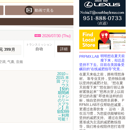
動画で見る
2026/07/30 (Thu)
トランスミッション
自动
詳細
元 399/月
明明想在夏天前
瘦下来，却总是
调, 气囊, 音频
坚持不下去。目前在美国备受
瞩目的“在线减肥指导”究竟...
在夏天来临之前，拥有理想身
材。 靠专业支持，坚持独自难
以坚持的减肥计划。 “想在夏
天前瘦下来” “想在旅行前让身
材紧致起来” “想再次穿上以前
穿过的衣服” 即使有这样的目
标，独自坚持也绝非易事。 P
RFMX.LAB不仅帮助您减重，
更通过改善饮食 ・ 运动 ・ 及
生活习惯，为您提供能够轻松
坚持的减肥支持。 通过在美国
逐渐成为主流的减肥教练指
导，我们将全程陪伴您打造理