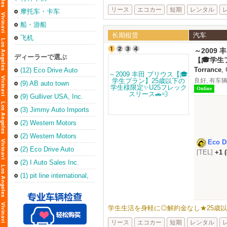
リース
エコカー
短期
レンタル
摩托车・卡车
船・游船
长期租赁
汽车
飞机
～2009
ディーラーで選ぶ
✨U25フ
【🎓学生
💨
Torrance
,
(12) Eco Drive Auto
Sales & Repair
良好, 有车辆
(Torrance Office)
(9) AB auto town
Online
(9) Gulliver USA, Inc.
(3) Jimmy Auto Imports
(2) Western Motors
(2) Western Motors
Eco D
(2) Eco Drive Auto
[TEL]
+1 
Sales & Leasing Inc
(2) I Auto Sales Inc.
(1) pit line international,
inc.
学生生活を身軽に◎解約金なし★25歳以下
リース
エコカー
短期
レンタル