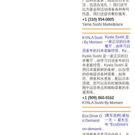
产品种类繁多，既适合日常生
活，也适合送礼 ！ 我们还可
以为宴会和活动准备各种寿司
托盘。我们还提供餐饮服务。
+1 (310) 954-0805
Yama Sushi Marketplace
Kyala Sushi 是
一家正宗的日本
餐厅，由学习日
语多年的日本老板经营。Ky...
Kyala Sushi 是一家正宗的日
本餐厅，由学习日语多年的日
本老板经营。Kyala Sushi 采
用日本最新鲜的食材，以合理
的价格提供各种菜肴，如寿
司、烤鱼和水煮鱼，配以日本
清酒。您可以在轻松愉快的氛
围中品尝单点和御制菜肴的丰
盛美味。
+1 (909) 860-9162
KYALA Sushi By Morisen
[乘车选择] 最短
一天 ～ 最长五
年 "EcoDrive's
on-demand...
这项服务非常适合任何人，从