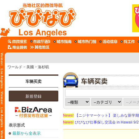
Los Angeles
ワールド
>
美國
>
洛杉矶
车辆买卖
新規登録
News!
【ニジヤマーケット】 楽しみな新学
News!
びびなび仕事探し交流会 in Hawaii 9/26（
表示形式
最新から全表示