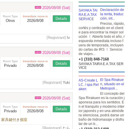
2026/08/08 (Sat)
Declaración de
la renta, traduc
Room Type
Immediate move-in
Details
ción, int...
Otros
2026/8/08
Preciso, rápido,
cortés y centrado en el client
e para encontrar la mejor sol
ución ！ Abierto todo el año, r
[Registrant]
Iv
espuesta inmediata incluso f
uera de temporada, incluyen
do cartas de IRS ！ Servicio
2026/08/08 (Sat)
de viajes...
+1 (310) 848-7168
Room Type
Immediate move-in
Details
SAYAKA TAIRA E.A.TAX SER
Privado
2026/8/08
VICE
El Spa Rirakue
[Registrant]
Yuki
n, situado en el
Metropoli...
El concepto del
2026/08/08 (Sat)
Spa Rirakuen es la curación j
aponesa para los sentidos. E
n el tranquilo y moderno inter
Room Type
Immediate move-in
Details
Privado
2026/8/08
ior japonés y en una atmósfe
ra silenciosa, podrá darse un
・家具鍵付き個室
baño de hidromasaje y disfru
tar de un b...
[Registrant]
たら