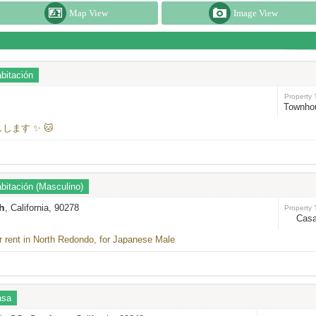
Map View
Image View
bitación
Property 
Townho
します ✨ 🐱
itación (Masculino)
h
, California, 90278
Property 
Cas
 rent in North Redondo, for Japanese Male
asa