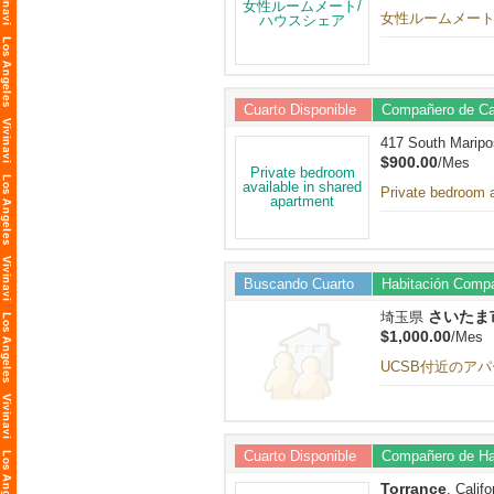
女性ルームメート
Cuarto Disponible
Compañero de C
417 South Marip
$900.00
/Mes
Private bedroom a
Buscando Cuarto
Habitación Compa
さいたま市
埼玉県
$1,000.00
/Mes
UCSB付近のア
Cuarto Disponible
Compañero de Ha
Torrance
, Calif