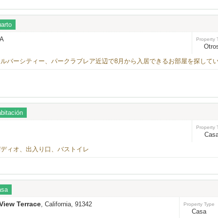
arto
CA
Property 
Otro
ルバーシティー、パークラブレア近辺で8月から入居できるお部屋を探して
bitación
Property 
Cas
パディオ、出入り口、バストイレ
asa
View Terrace
, California, 91342
Property Type
Casa