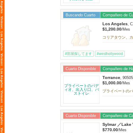
Buscando Cuarto
Compañero de Cu
Los Angeles
, 
$1,200.00
/Mes
コリアタウン、カ
#部屋探してます
#westhollywood
Cuarto Disponible
Compañero de Ha
Torrance
, 90505
$1,000.00
/Mes
プライベートの
Cuarto Disponible
Compañero de C
Sylmar ／Lake 
$770.00
/Mes