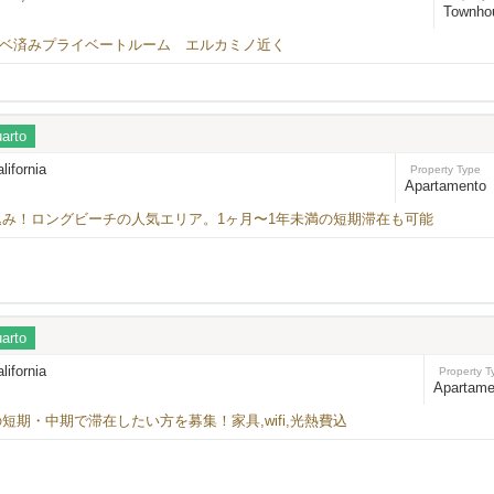
Townho
ルリノベ済みプライベートルーム エルカミノ近く
arto
alifornia
Property Type
Apartamento
光熱費込み！ロングビーチの人気エリア。1ヶ月〜1年未満の短期滞在も可能
arto
alifornia
Property T
Apartame
短期・中期で滞在したい方を募集！家具,wifi,光熱費込