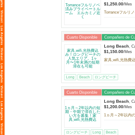
$1,250.00
/Mes
Torranceフ
Cuarto Disponible
Compañero de Cu
Long Beach
, C
$1,150.00
/Mes
家具,wifi,
Long
Beach
ロングビーチ
Cuarto Disponible
Compañero de Cu
Long Beach
, C
$1,200.00
/Mes
1ヵ月～2年以内の
ロングビーチ
Long
Beach