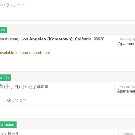
/ハウスシェア
asa
Los Angeles (Koreatown)
osa Avenue,
, California, 90020
Property T
Apartame
vailable in shared apartment
rtida
 (十丁目)
さいたま草加線
Property T
Apartame
パート探してます
bitación
ornia, 90501
Property 