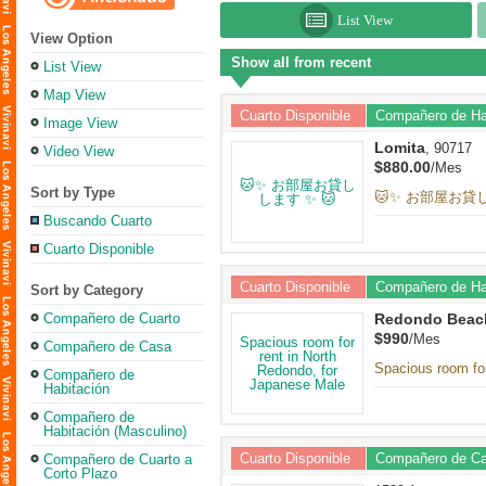
List View
View Option
Show all from recent
List View
Map View
Cuarto Disponible
Compañero de Ha
Image View
Lomita
, 90717
Video View
$880.00
/Mes
Sort by Type
🐱✨ お部屋お貸し
Buscando Cuarto
Cuarto Disponible
Cuarto Disponible
Compañero de Hab
Sort by Category
Compañero de Cuarto
Redondo Beac
$990
/Mes
Compañero de Casa
Spacious room for
Compañero de
Habitación
Compañero de
Habitación (Masculino)
Cuarto Disponible
Compañero de C
Compañero de Cuarto a
Corto Plazo