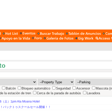
Balcón
Bloqueo automático
Seguridad
Ascensor
Mascota (n
de la estación de tren
Cerca de la parada de autobús
Lavadora
土）1pm Ala Moana Hotel
期！バックトゥスクールセール開催！！