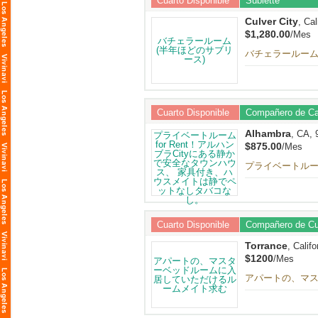
Cuarto Disponible
Sublette
Culver City
, Cal
$1,280.00
/Mes
バチェラールーム
Cuarto Disponible
Compañero de C
Alhambra
, CA, 
$875.00
/Mes
プライベートルー
し。
Cuarto Disponible
Compañero de Cu
Torrance
, Calif
$1200
/Mes
アパートの、マ