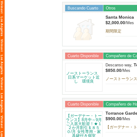
Buscando Cuarto
Otros
Santa Monica
$2,000.00
/Mes
期間限定
Cuarto Disponible
Compañero de C
T
Descanso way,
$850.00
/Mes
ノーストーラン
Cuarto Disponible
Compañero de Ha
Torrance Gard
$900.00
/Mes
【ガーデナー・ト