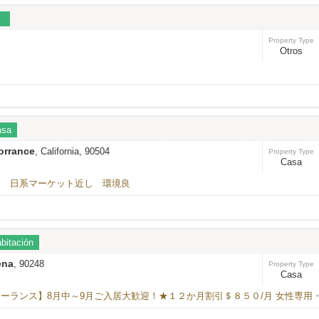
Property Type
Otros
asa
orrance
, California, 90504
Property Type
Casa
ス 日系マーケット近し 環境良
bitación
ena
, 90248
Property Type
Casa
ーランス】8月中～9月ご入居大歓迎！★１２か月割引＄８５０/月 女性専用