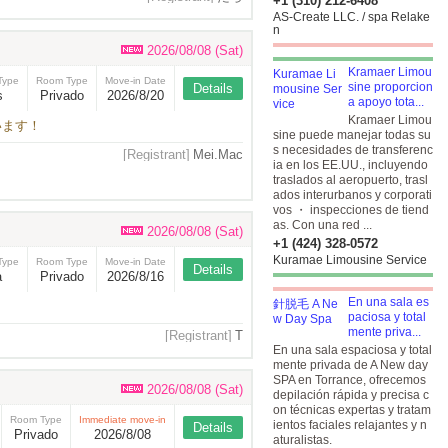
+1 (310) 212-6408
AS-Create LLC. / spa Relake
n
2026/08/08 (Sat)
Kramaer Limou
Type
Room Type
Move-in Date
sine proporcion
Details
s
Privado
2026/8/20
a apoyo tota...
Kramaer Limou
います！
sine puede manejar todas su
s necesidades de transferenc
[Registrant]
Mei.Mac
ia en los EE.UU., incluyendo
traslados al aeropuerto, trasl
ados interurbanos y corporati
vos ・ inspecciones de tiend
as. Con una red ...
2026/08/08 (Sat)
+1 (424) 328-0572
Kuramae Limousine Service
Type
Room Type
Move-in Date
Details
a
Privado
2026/8/16
En una sala es
paciosa y total
mente priva...
[Registrant]
T
En una sala espaciosa y total
mente privada de A New day
SPA en Torrance, ofrecemos
2026/08/08 (Sat)
depilación rápida y precisa c
on técnicas expertas y tratam
Room Type
Immediate move-in
ientos faciales relajantes y n
Details
Privado
2026/8/08
aturalistas.