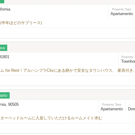
ifornia
Property Type
Apartamento
(半年ほどのサブリース)
asa
91801
Property 
Townho
ム for Rent！アルハンブラCityにある静かで安全なタウンハウス、 家具
arto
ornia, 90505
Property Type
Apartamento
Dorm
スターベッドルームに入居していただけるルームメイト求む