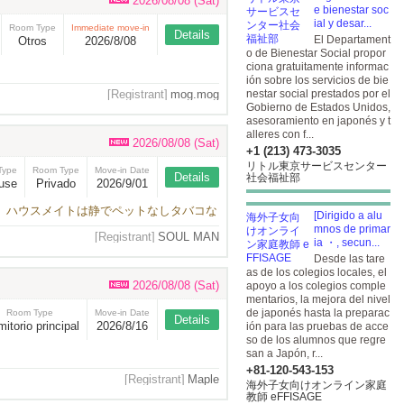
2026/08/08 (Sat)
e bienestar soc
ial y desar...
Room Type
Immediate move-in
Details
El Departament
Otros
2026/8/08
o de Bienestar Social propor
ciona gratuitamente informac
ión sobre los servicios de bie
[Registrant]
mog.mog
nestar social prestados por el
Gobierno de Estados Unidos,
asesoramiento en japonés y t
alleres con f...
2026/08/08 (Sat)
+1 (213) 473-3035
リトル東京サービスセンター
Type
Room Type
Move-in Date
Details
社会福祉部
use
Privado
2026/9/01
付き、ハウスメイトは静でペットなしタバコな
[Dirigido a alu
mnos de primar
[Registrant]
SOUL MAN
ia ・, secun...
Desde las tare
as de los colegios locales, el
2026/08/08 (Sat)
apoyo a los colegios comple
mentarios, la mejora del nivel
de japonés hasta la preparac
Room Type
Move-in Date
Details
itorio principal
2026/8/16
ión para las pruebas de acce
so de los alumnos que regre
san a Japón, r...
+81-120-543-153
[Registrant]
Maple
海外子女向けオンライン家庭
教師 eFFISAGE