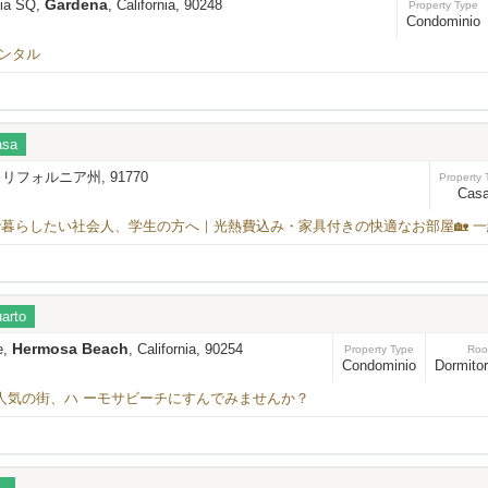
Gardena
sia SQ,
, California, 90248
Property Type
Condominio
レンタル
asa
カリフォルニア州, 91770
Property 
Cas
暮らしたい社会人、学生の方へ｜光熱費込み・家具付きの快適なお部屋🏡 
arto
Hermosa Beach
e,
, California, 90254
Property Type
Roo
Condominio
Dormitor
ple に人気の街、ハ ーモサビーチにすんでみませんか？