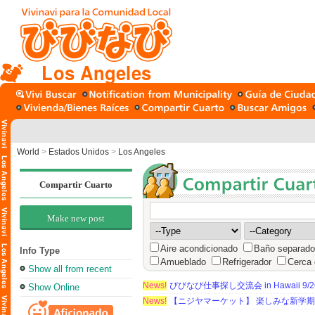
Los Angeles
World
>
Estados Unidos
>
Los Angeles
Compartir Cuarto
Make new post
Aire acondicionado
Baño separado
Info Type
Amueblado
Refrigerador
Cerca 
Show all from recent
News!
びびなび仕事探し交流会 in Hawaii 9/26（
Show Online
News!
【ニジヤマーケット】 楽しみな新学