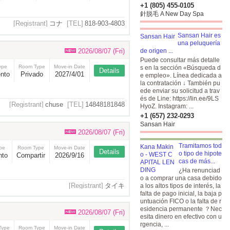
+1 (805) 455-0105
針脱毛 A New Day Spa
[Registrant]
コナ
[TEL]
818-903-4803
Sansan Hair es
una peluquería
2026/08/07 (Fri)
de origen ...
Puede consultar más detalle
ype
Room Type
Move-in Date
s en la sección «Búsqueda d
Details
nto
Privado
2027/4/01
e empleo». Línea dedicada a
la contratación ↓ También pu
ede enviar su solicitud a trav
és de Line:
https://lin.ee/9LS
[Registrant]
chuse
[TEL]
14848181848
HyoZ.
Instagram: ...
+1 (657) 232-0293
Sansan Hair
2026/08/07 (Fri)
Tramitamos tod
ype
Room Type
Move-in Date
Details
o tipo de hipote
nto
Compartir
2026/9/16
cas de más...
¿Ha renunciad
o a comprar una casa debido
[Registrant]
タイキ
a los altos tipos de interés, la
falta de pago inicial, la baja p
untuación FICO o la falta de r
esidencia permanente ？Nec
2026/08/07 (Fri)
esita dinero en efectivo con u
rgencia, ...
Type
Room Type
Move-in Date