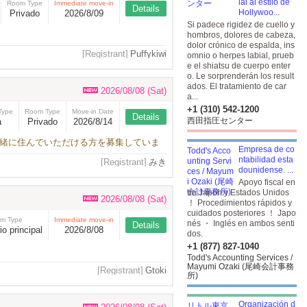
ial al estilo de
Room Type
Immediate move-in
Details
Hollywoo...
Privado
2026/8/09
Si padece rigidez de cuello y
hombros, dolores de cabeza,
dolor crónico de espalda, ins
[Registrant]
Puffykiwi
omnio o herpes labial, prueb
e el shiatsu de cuerpo enter
o. Le sorprenderán los result
ados. El tratamiento de car
2026/08/08 (Sat)
a...
+1 (310) 542-1200
Type
Room Type
Move-in Date
Details
西田指圧センター
a
Privado
2026/8/14
一緒に住んでいただける方を募集していま
Empresa de co
ntabilidad esta
[Registrant]
みき
dounidense. ...
Apoyo fiscal en
tre Japón y Estados Unidos
2026/08/08 (Sat)
！ Procedimientos rápidos y
cuidados posteriores ！ Japo
m Type
Immediate move-in
nés ・ Inglés en ambos senti
Details
io principal
2026/8/08
dos.
+1 (877) 827-1040
Todd's Accounting Services /
Mayumi Ozaki (尾崎会計事務
[Registrant]
Gtoki
所)
Organización d