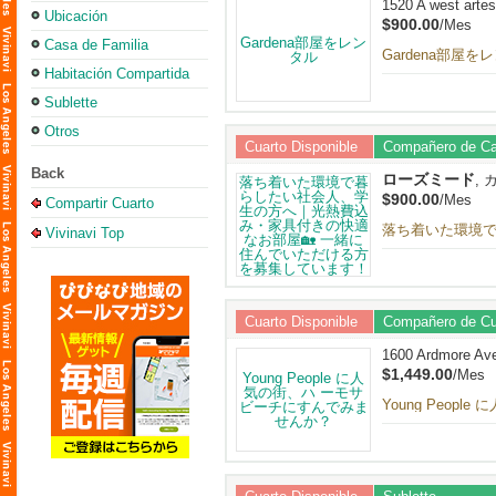
1520 A west arte
Ubicación
$900.00
/Mes
Casa de Familia
Gardena部屋を
Habitación Compartida
Sublette
Otros
Cuarto Disponible
Compañero de C
Back
ローズミード
, 
$900.00
/Mes
Compartir Cuarto
落ち着いた環境で
Vivinavi Top
す！
Cuarto Disponible
Compañero de Cu
1600 Ardmore Av
$1,449.00
/Mes
Young Peo