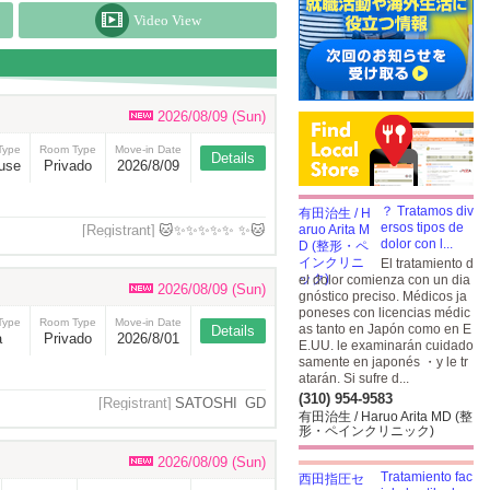
Video View
2026/08/09 (Sun)
Type
Room Type
Move-in Date
Details
use
Privado
2026/8/09
？ Tratamos div
ersos tipos de
[Registrant]
🐱✨✨✨✨✨ ✨🐱
dolor con l...
El tratamiento d
el dolor comienza con un dia
2026/08/09 (Sun)
gnóstico preciso. Médicos ja
poneses con licencias médic
Type
Room Type
Move-in Date
as tanto en Japón como en E
Details
a
Privado
2026/8/01
E.UU. le examinarán cuidado
samente en japonés ・y le tr
atarán. Si sufre d...
(310) 954-9583
[Registrant]
SATOSHI_GD
有田治生 / Haruo Arita MD (整
形・ペインクリニック)
2026/08/09 (Sun)
Tratamiento fac