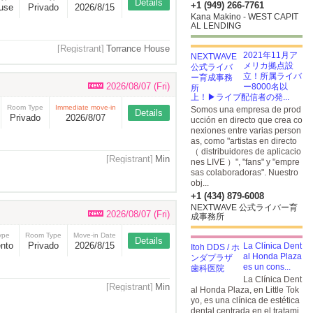
Details
+1 (949) 266-7761
use
Privado
2026/8/15
Kana Makino - WEST CAPIT
AL LENDING
[Registrant]
Torrance House
2021年11月ア
メリカ拠点設
立！所属ライバ
2026/08/07 (Fri)
ー8000名以
上！▶ライブ配信者の発...
Room Type
Immediate move-in
Somos una empresa de prod
Details
Privado
2026/8/07
ucción en directo que crea co
nexiones entre varias person
as, como "artistas en directo
（ distribuidores de aplicacio
[Registrant]
Min
nes LIVE ）", "fans" y "empre
sas colaboradoras". Nuestro
obj...
+1 (434) 879-6008
NEXTWAVE 公式ライバー育
2026/08/07 (Fri)
成事務所
ype
Room Type
Move-in Date
Details
nto
Privado
2026/8/15
La Clínica Dent
al Honda Plaza
es un cons...
La Clínica Dent
[Registrant]
Min
al Honda Plaza, en Little Tok
yo, es una clínica de estética
dental centrada en el tratami