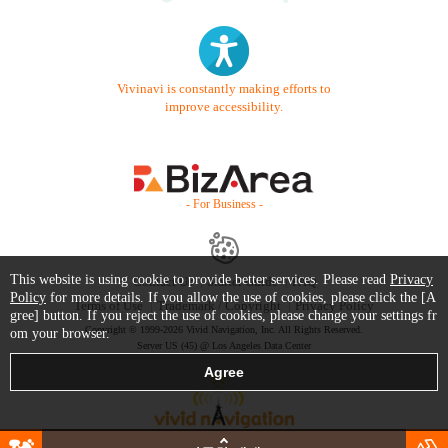
Vivinavi is constantly making efforts to
improve accessibility.
- For Business -
This website is using cookie to provide better services. Please read
Privacy
Contact Us
Starter Guide
FAQ
Policy
for more details. If you allow the use of cookies, please click the [A
Terms of Use
Trademark / Copyright
Privacy Policy
gree] button. If you reject the use of cookies, please change your settings fr
Copyright © 1999-2026 Vivid Navigation, Inc. All Rights Reserved.
om your browser.
Server US (45) @ Los Angeles Data Center