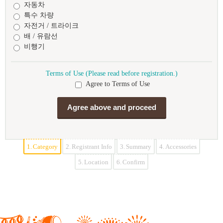
자동차
특수 차량
자전거 / 트라이크
배 / 유람선
비행기
Terms of Use (Please read before registration.)
Agree to Terms of Use
1.
Category
2.
Registrant Info
3.
Summary
4.
Accessories
5.
Location
6.
Confirm