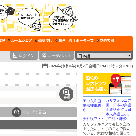
ログイン
ユーザパネル
2026年(令和8年) 8月7日金曜日 PM 11時52分 (PDT)
カリフォルニア
州・日本の弁護
士資格を持つ日
マップで見る
本人弁護士が、
会社設立・ビザ申請・離婚...
カリフォルニアで会社を立ち
上げたい、ビザのことで悩ん
でいる、離婚や相続で困って