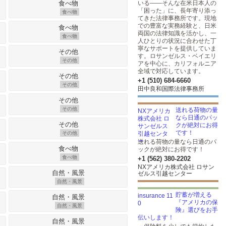
いる――そんな在米日本人の
「困った」に、長年寄り添っ
食べ物
てきた法律事務所です。現地
での豊富な実務経験と、日米
両国の法律知識を活かし、一
食べ物
人ひとりの状況に合わせた丁
寧なサポートを提供していま
す。ロサンゼルス・ベイエリ
その他
アを中心に、カリフォルニア
全域で対応しています。
+1 (510) 684-6660
その他
田中良和国際法律事務所
その他
送れる荷物の量
なら日通のパッ
クが絶対にお得
です！
その他
送れる荷物の量なら日通のパ
ックが絶対にお得です！
食べ物
+1 (562) 380-2202
NXアメリカ株式会社 ロサン
ゼルス引越センター
自然・風景
貯蓄が増える
『アメリカの保
自然・風景
険』選びをお手
伝いします！