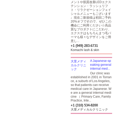
メントや肌質改善LEDエクス
テンション・ラッシュリフ
ト・リラクゼーションフェイ
シャルメニューもございます
♩現在ご新規様は初回ご予約
20%オフですので、ぜひこの
機会にご利用ください☆高品
質なプロダクトにこだわり、
エクステはもちろんまつ毛パ
ーマも様々なデザインをご用
意し...
+1 (949) 283-6731
Komachi lash & skin
A Japanese-sp
eaking general
internal med...
Our clinic was
established in 2001 in Torran
ce, a suburb of Los Angeles,
so that patients can receive
medical care in Japanese. W
e are a general internal medi
cine （ Primary Care, Family
Practice, Inte...
+1 (310) 534-8200
大里メディカルクリニック