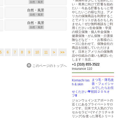
・保険料を少しでも節約した
自然・風景
い・将来に向けて貯蓄を始め
たい・今ある貯蓄をもっと増
やしたいこの様な方は、アメ
自然・風景
リカの保険商品を利用するこ
とでメリットがあるかもしれ
ません！ぜひ無料相談をご利
自然・風景
用ください♪生命保険・学資
の積立保険・個人年金保険・
健康保険・がん保険・介護保
険などなど・・・お客様のニ
ーズに合わせて、保険会社の
商品を比較していただけま
す。日本とアメリカの保険商
5
6
7
8
9
10
11
>
>>
品や仕組みの違いも解説いた
します！当店...
+1 (310) 855-3522
このページのトップへ
insurance 110
まつ毛・薄毛改
善・フェイシャ
ルでしたらお任
せください🧡初回２０％オ
フ❣️
ジョンウェインエアポートの
近くにあるプライベートサロ
ンです。日米で大人気のプロ
セルセラピー(マイクリチャネ
リング)を使った薄毛トリート