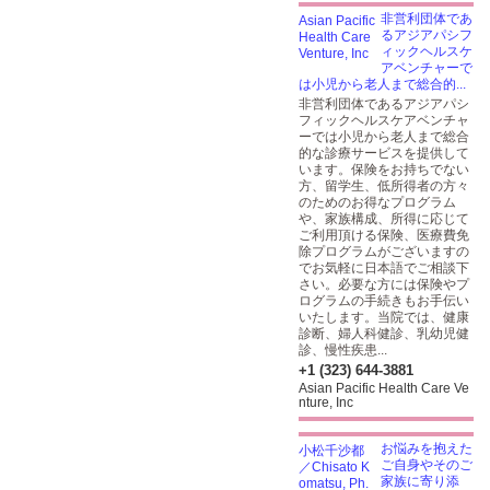
非営利団体であ
るアジアパシフ
ィックヘルスケ
アベンチャーで
は小児から老人まで総合的...
非営利団体であるアジアパシ
フィックヘルスケアベンチャ
ーでは小児から老人まで総合
的な診療サービスを提供して
います。保険をお持ちでない
方、留学生、低所得者の方々
のためのお得なプログラム
や、家族構成、所得に応じて
ご利用頂ける保険、医療費免
除プログラムがございますの
でお気軽に日本語でご相談下
さい。必要な方には保険やプ
ログラムの手続きもお手伝い
いたします。当院では、健康
診断、婦人科健診、乳幼児健
診、慢性疾患...
+1 (323) 644-3881
Asian Pacific Health Care Ve
nture, Inc
お悩みを抱えた
ご自身やそのご
家族に寄り添