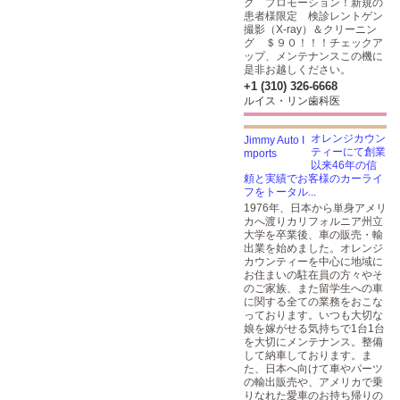
グ プロモーション！新規の
患者様限定 検診レントゲン
撮影（X-ray）＆クリーニン
グ ＄９０！！！チェックア
ップ、メンテナンスこの機に
是非お越しください。
+1 (310) 326-6668
ルイス・リン歯科医
オレンジカウン
ティーにて創業
以来46年の信
頼と実績でお客様のカーライ
フをトータル...
1976年、日本から単身アメリ
カへ渡りカリフォルニア州立
大学を卒業後、車の販売・輸
出業を始めました。オレンジ
カウンティーを中心に地域に
お住まいの駐在員の方々やそ
のご家族、また留学生への車
に関する全ての業務をおこな
っております。いつも大切な
娘を嫁がせる気持ちで1台1台
を大切にメンテナンス。整備
して納車しております。ま
た、日本へ向けて車やパーツ
の輸出販売や、アメリカで乗
りなれた愛車のお持ち帰りの