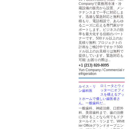
Companyで業務用冷凍・冷
蔵設備の販売から設置、メン
テナンスまで一手に対応しま
す。迅速な緊急対応と無料見
積もり、電話相談で、あらゆ
るニーズに応える専門家がサ
ポートします。ビジネスの効
率を最大化する信頼のパート
ナーです。500ドル以上のお
見積り無料: プロジェクトの
計画をご検討中ですか？500
ドル以上のお見積りは無料で
提供しています。緊急対応も
可能: お困りの際は...
+1 (213) 820-8095
Yun Company / Commercial r
efrigeration
ロミータとウィ
ッターにオフィ
スを構えるアッ
トホームで優しい歯医者さ
ん。一般歯科だ...
一般歯科、神経治療、口腔外
科、美容歯科まで、歯の治療
に関することなら何でもドク
タールイス・リンまで。Whitt
ier Officeグランドオープニン