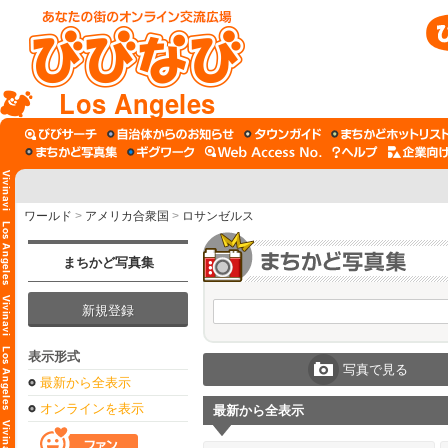
Los Angeles
ワールド
>
アメリカ合衆国
>
ロサンゼルス
まちかど写真集
新規登録
表示形式
写真で見る
最新から全表示
オンラインを表示
最新から全表示