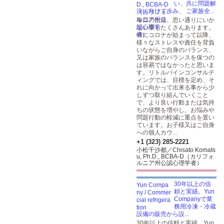
い、共に問題解
決に向けて歩み、 ご家族全...
毎日の生活、思い通りにいか
ない事もたくさんあります。
特にコロナが始まって以降、
様々なストレスや責任を背負
いながらご自身のバランス、
又は家族のバランスを保つの
は容易ではなかったと思いま
す。リトルパインコンサルテ
ィングでは、目標を定め、そ
れに向かって出来る事から少
しずつ取り組んでいくこと
で、より良い行動または気持
ちの状態を増やし、お悩みや
問題行動の軽減に重点を置い
ています。お子様又はご自身
への個人カウ...
+1 (323) 285-2221
小松千沙都／Chisato Komats
u, Ph.D., BCBA-D（カリフォ
ルニア州公認心理学者）
30年以上の信
頼と実績。Yun
Companyで業
務用冷凍・冷蔵
設備の販売から設...
30年以上の信頼と実績。Yun