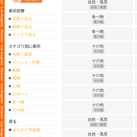
自然・風景
表示切替
写真で見る
食べ物
動画で見る
マップで見る
食べ物
カテゴリ別に表示
その他
自然・風景
イベント・行事
その他
動物
植物
その他
人物
スポーツ
その他
食べ物
その他
その他
戻る
自然・風景
まちかど写真集