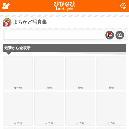
Los Angeles
まちかど写真集
最新から全表示
食べ物
植物
植物
植物
その他
その他
その他
その他