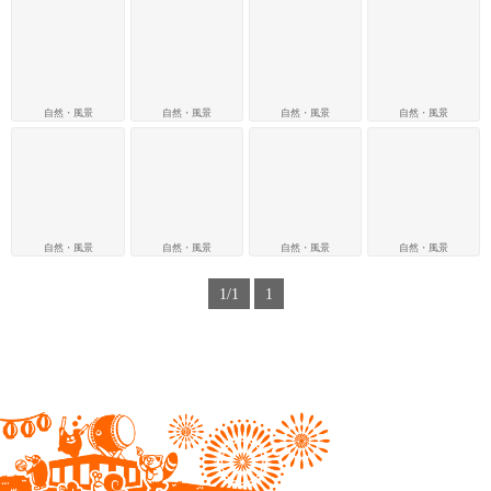
自然・風景
自然・風景
自然・風景
自然・風景
自然・風景
自然・風景
自然・風景
自然・風景
1/1
1