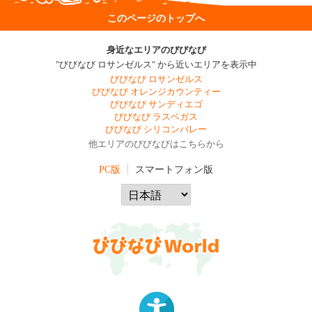
このページのトップへ
身近なエリアのびびなび
"びびなび ロサンゼルス" から近いエリアを表示中
びびなび ロサンゼルス
びびなび オレンジカウンティー
びびなび サンディエゴ
びびなび ラスベガス
びびなび シリコンバレー
他エリアのびびなびはこちらから
PC版
スマートフォン版