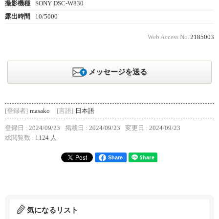
撮影機種
SONY DSC-W830
露出時間
10/5000
Web Access No.
2185003
メッセージを送る
[登録者]
masako
[言語]
日本語
登録日 :
2024/09/23
掲載日 :
2024/09/23
変更日 :
2024/09/23
総閲覧数 :
1124 人
Share
気になるリスト