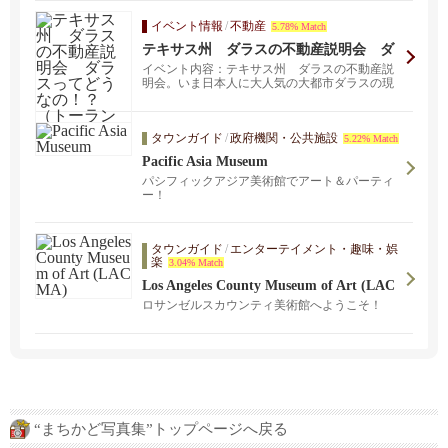
イベント情報
/
不動産
5.78% Match
テキサス州 ダラスの不動産説明会 ダ
ラスってどうなの！？ （トーランス会
イベント内容：テキサス州 ダラスの不動産説
場）
明会。いま日本人に大人気の大都市ダラスの現
在の状況をシェア...
タウンガイド
/
政府機関・公共施設
5.22% Match
Pacific Asia Museum
パシフィックアジア美術館でアート＆パーティ
ー！
タウンガイド
/
エンターテイメント・趣味・娯
楽
3.04% Match
Los Angeles County Museum of Art (LAC
MA)
ロサンゼルスカウンティ美術館へようこそ！
“まちかど写真集”トップページへ戻る