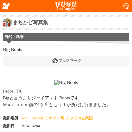
Los Angeles
まちかど写真集
自然・風景
Big Boots
ブックマーク
Pecos, TX
Bigと言うよりジャイアント Bootsです
Mｕｓｅｕｍ前の1ケ所ともう１か所だけ行きました。
撮影場所
West Oak Hill, テキサス州, アメリカ合衆国
撮影日
2024/04/04