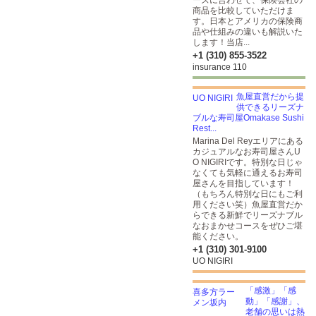
ーズに合わせて、保険会社の
商品を比較していただけま
す。日本とアメリカの保険商
品や仕組みの違いも解説いた
します！当店...
+1 (310) 855-3522
insurance 110
魚屋直営だから提
供できるリーズナ
ブルな寿司屋Omakase Sushi
Rest...
Marina Del Reyエリアにある
カジュアルなお寿司屋さんU
O NIGIRIです。特別な日じゃ
なくても気軽に通えるお寿司
屋さんを目指しています！
（もちろん特別な日にもご利
用ください笑）魚屋直営だか
らできる新鮮でリーズナブル
なおまかせコースをぜひご堪
能ください。
+1 (310) 301-9100
UO NIGIRI
「感激」「感
動」「感謝」、
老舗の思いは熱