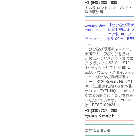
+1 (949) 293-4939
キムラ ロンドン ＆ ホワイト
法律事務所
【びびなび読者
限定】初回まつ
エク$100〜／
ラッシュリフト$100〜。BES
T ...
✨ びびなび限定キャンペーン
実施中！「びびなびを見た」
とお伝えください ✨・まつエ
ク クラシック $210 → $10
0・ラッシュリフト $160 →
$100・ウェットスタイルラッ
シュ（びびなび読者限定メニ
ュー） $120Beverly Hillsで1
0年以上愛され続けるまつ毛
サロン「EYELINQ」。セレブ
や業界関係者にも高い支持を
いただいています。EYELINQ
は「BEST of 2025 ...
+1 (310) 757-4203
Eyelinq Beverly Hills
南加福岡県人会