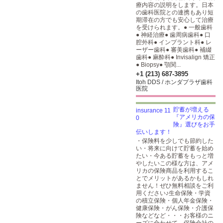
療内容の説明をします。日本
の歯科医院との連携もあり短
期滞在の方でも安心して治療
を受けられます。● 一般歯科
● 神経治療● 歯周病歯科● 口
腔外科● インプラント科● レ
ーザー歯科● 審美歯科● 補綴
歯科● 麻酔科● Invisalign 矯正
● Biopsy● 顎関...
+1 (213) 687-3895
Itoh DDS / ホンダプラザ歯科
医院
貯蓄が増える
『アメリカの保
険』選びをお手
伝いします！
・保険料を少しでも節約した
い・将来に向けて貯蓄を始め
たい・今ある貯蓄をもっと増
やしたいこの様な方は、アメ
リカの保険商品を利用するこ
とでメリットがあるかもしれ
ません！ぜひ無料相談をご利
用ください♪生命保険・学資
の積立保険・個人年金保険・
健康保険・がん保険・介護保
険などなど・・・お客様のニ