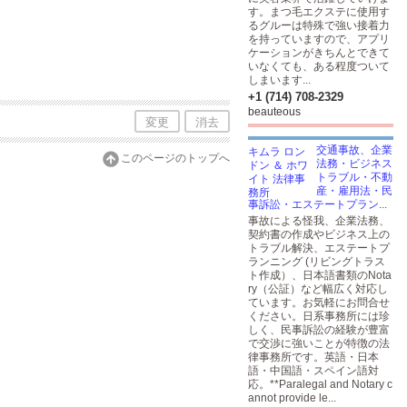
す。まつ毛エクステに使用す
るグルーは特殊で強い接着力
を持っていますので、アプリ
ケーションがきちんとできて
いなくても、ある程度ついて
しまいます...
+1 (714) 708-2329
beauteous
変更
消去
交通事故、企業
このページのトップへ
法務・ビジネス
トラブル・不動
産・雇用法・民
事訴訟・エステートプラン...
事故による怪我、企業法務、
契約書の作成やビジネス上の
トラブル解決、エステートプ
ランニング (リビングトラス
ト作成）、日本語書類のNota
ry（公証）など幅広く対応し
ています。お気軽にお問合せ
ください。日系事務所には珍
しく、民事訴訟の経験が豊富
で交渉に強いことが特徴の法
律事務所です。英語・日本
語・中国語・スペイン語対
応。**Paralegal and Notary c
annot provide le...