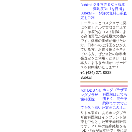
クルマ売るなら買取
満足度No.1を目指す
Bubka!へ！好評の無料出張査
定をご利...
トーランスとコスタメサに拠
点を置くクルマ買取専門店で
す。徹底的なコスト削減によ
る高価買取が当社最大の強み
です。愛車の価値が知りたい
方、日本へのご帰国をひかえ
ている方、お乗り換えを考え
ている方、ぜひ当社の無料出
張査定をご利用ください！日
本人によるきめ細かいサービ
スをお約束いたします！
+1 (424) 271-0838
Bubka!
ホンダプラザ歯
科医院はとても
明るく、完全予
約制ですのでと
ても落ち着いた雰囲気のオ...
リトル東京にあるホンダプラ
ザ歯科医院はインプラント診
療を中心とした審美歯科医院
です。２０年の臨床経験をも
つDr.伊藤が日本語で丁寧に治