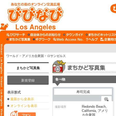
Los Angeles
ワールド
>
アメリカ合衆国
>
ロサンゼルス
まちかど写真集
食べ物
新規登録
表示形式
最新から全表示
オンラインを表示
Redondo Beach,
撮影場所
California, アメリ
カ合衆国