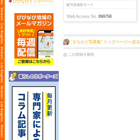
びびなびトップページ
被写体撮影モード
Web Access No.
899758
“まちかど写真集” トップページへ戻る
この登録を報告