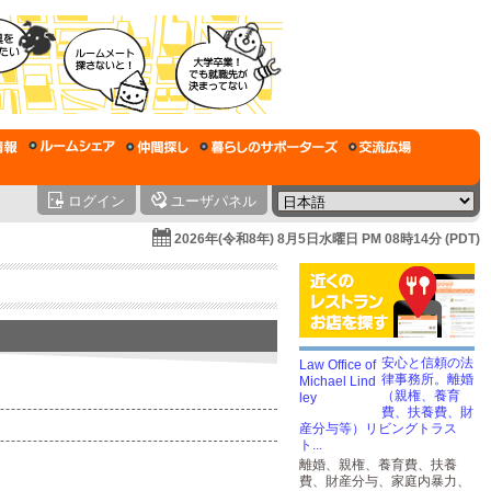
ログイン
ユーザパネル
2026年(令和8年) 8月5日水曜日 PM 08時14分 (PDT)
安心と信頼の法
律事務所。離婚
（親権、養育
費、扶養費、財
産分与等）リビングトラス
ト...
離婚、親権、養育費、扶養
費、財産分与、家庭内暴力、