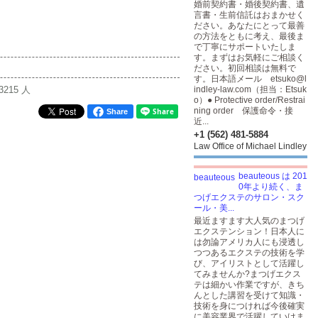
婚前契約書・婚後契約書、遺
言書・生前信託はおまかせく
ださい。あなたにとって最善
の方法をともに考え、最後ま
で丁寧にサポートいたしま
す。まずはお気軽にご相談く
ださい。初回相談は無料で
す。日本語メール etsuko@l
3215 人
indley-law.com（担当：Etsuk
o）● Protective order/Restrai
ning order 保護命令・接
Share
近...
+1 (562) 481-5884
Law Office of Michael Lindley
beauteous は 201
0年より続く、ま
つげエクステのサロン・スク
ール・美...
最近ますます大人気のまつげ
エクステンション！日本人に
は勿論アメリカ人にも浸透し
つつあるエクステの技術を学
び、アイリストとして活躍し
てみませんか?まつげエクス
テは細かい作業ですが、きち
んとした講習を受けて知識・
技術を身につければ今後確実
に美容業界で活躍していけま