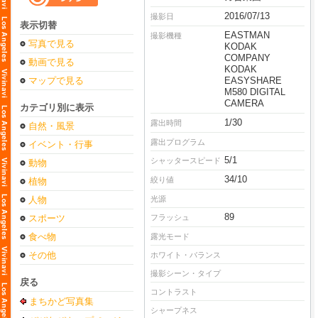
2016/07/13
撮影日
表示切替
EASTMAN
撮影機種
写真で見る
KODAK
COMPANY
動画で見る
KODAK
マップで見る
EASYSHARE
M580 DIGITAL
CAMERA
カテゴリ別に表示
1/30
露出時間
自然・風景
露出プログラム
イベント・行事
5/1
シャッタースピード
動物
34/10
絞り値
植物
人物
光源
89
スポーツ
フラッシュ
食べ物
露光モード
その他
ホワイト・バランス
撮影シーン・タイプ
戻る
コントラスト
まちかど写真集
シャープネス