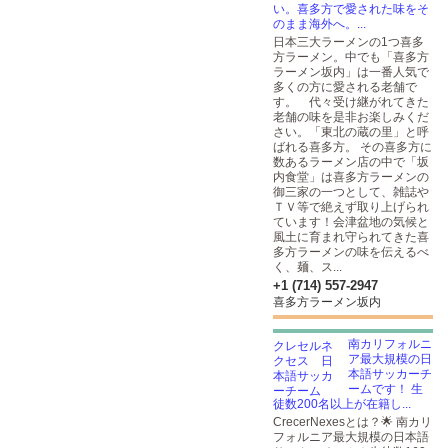
い。喜多方で愛された味をそ
のまま海外へ。...
日本三大ラーメンの1つ喜多
方ラーメン。中でも「喜多方
ラーメン坂内」は一番人気で
多くの方に愛される老舗で
す。 代々受け継がれてきた
老舗の味を是非お楽しみくだ
さい。「東北の蔵の里」と呼
ばれる喜多方。 その喜多方に
数あるラーメン店の中で「坂
内食堂」は喜多方ラーメンの
御三家の一つとして、雑誌や
ＴＶ等で絶えず取り上げられ
ています！会津盆地の気候と
風土に育まれ守られてきた喜
多方ラーメンの味を伝えるべ
く、麺、ス...
+1 (714) 557-2947
喜多方ラーメン坂内
南カリフォルニ
ア最大規模の日
本語サッカーチ
ームです！ 生
徒数200名以上が在籍し...
CrecerNexesとは？🌟 南カリ
フォルニア最大規模の日本語