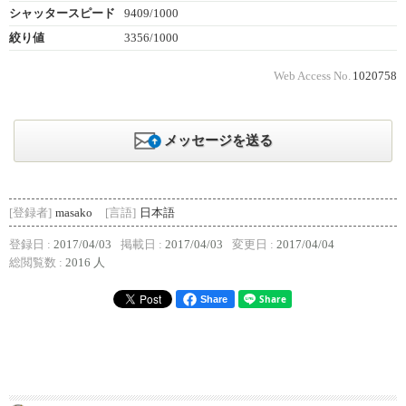
シャッタースピード
9409/1000
絞り値
3356/1000
Web Access No.
1020758
メッセージを送る
[登録者]
masako
[言語]
日本語
登録日 :
2017/04/03
掲載日 :
2017/04/03
変更日 :
2017/04/04
総閲覧数 :
2016 人
Share