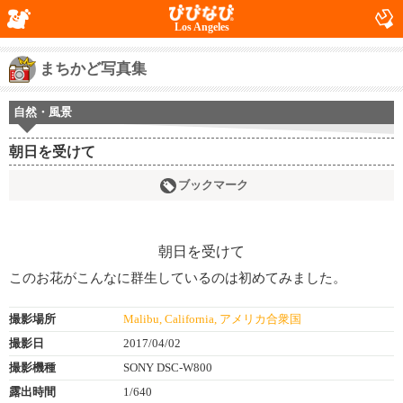
Los Angeles
まちかど写真集
自然・風景
朝日を受けて
ブックマーク
このお花がこんなに群生しているのは初めてみました。
撮影場所
Malibu, California, アメリカ合衆国
撮影日
2017/04/02
撮影機種
SONY DSC-W800
露出時間
1/640