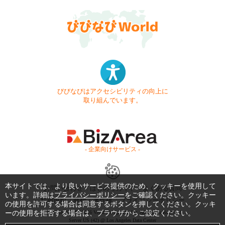
びびなびはアクセシビリティの向上に
取り組んでいます。
- 企業向けサービス -
本サイトでは、より良いサービス提供のため、クッキーを使用して
お問い合わせ
はじめてガイド
よくある質問
います。詳細は
プライバシーポリシー
をご確認ください。クッキー
利用規約
商標・著作権
プライバシーポリシー
の使用を許可する場合は同意するボタンを押してください。クッキ
ーの使用を拒否する場合は、ブラウザからご設定ください。
Copyright © 1999-2026 Vivid Navigation, Inc. All Rights Reserved.
Server US (42) @ Los Angeles Data Center