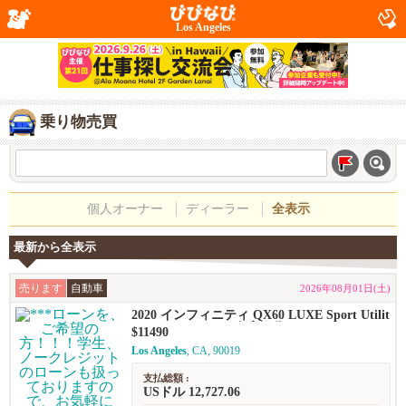
Los Angeles
乗り物売買
個人オーナー
ディーラー
全表示
最新から全表示
売ります
自動車
2026年08月01日(土)
2020 インフィニティ QX60 LUXE Sport Utilit
y 4D *********** 在庫処分セール、$13490 ---
$11490
--> $11490 ***********
Los Angeles
, CA, 90019
支払総額 :
USドル 12,727.06