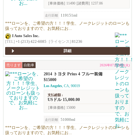
[車体価格]
11490
[諸費用]
1237.06
119151ml
走行距離
***ローンを、ご希望の方！！！学生、ノークレジットのローンも
扱っておりますので、お気軽にお...
I Auto Sales Inc.
[TEL]
+1 (213) 422-6085
[ライセンス]
81236
詳細
売ります
自動車
2026年07月28日(火)
2014 トヨタ Prius 4 フルー装備
$15000
Los Angeles
, CA, 90019
支払総額 :
USドル 15,000.00
[車体価格]
15000
51000ml
走行距離
***ローンを、ご希望の方！！！学生、ノークレジットのローンも
扱っておりますので、お気軽にお...