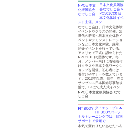
日本文化振興協
会なでしこ会 N
PO501C(3) 日
本文化体験イベ
ント主催。メン...
なでしこ会は、日本文化体験
イベントやクラスの開催、次
世代の若者へ日本文化体験イ
ベントやデモンストレーショ
ンなど日本文化体験、継承、
紹介イベントを行っている、
アメリカで正式に認められた
NPO501C(3)団体です。毎
月、メンバー向けに着物着付
けクラスや日本文化ワークシ
ョップを開催。初心者には、
着付けやマナーを教えていま
す。2013年以降、毎年、在ロ
サンゼルス日本国総領事館後
援で、LAにて成人式イベン...
NPO日本文化振興協会 なで
しこ会
ダイエットプロ🔥
FIT BODYパーソ
ナルトレーニングでは、個別
サポートで最短で...
本気で変わりたいあなたへ💪