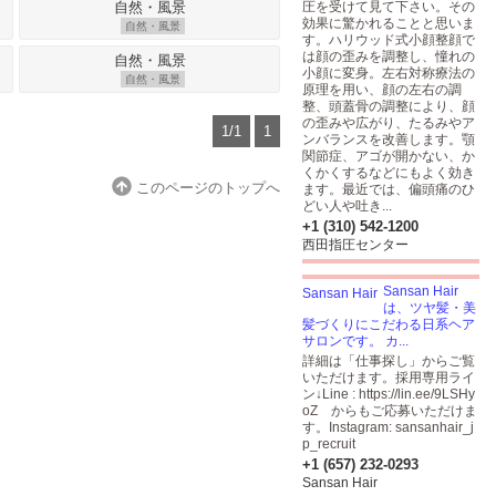
圧を受けて見て下さい。その
効果に驚かれることと思いま
自然・風景
す。ハリウッド式小顔整顔で
は顔の歪みを調整し、憧れの
小顔に変身。左右対称療法の
自然・風景
原理を用い、顔の左右の調
整、頭蓋骨の調整により、顔
の歪みや広がり、たるみやア
1/1
1
ンバランスを改善します。顎
関節症、アゴが開かない、か
くかくするなどにもよく効き
このページのトップへ
ます。最近では、偏頭痛のひ
どい人や吐き...
+1 (310) 542-1200
西田指圧センター
Sansan Hair
は、ツヤ髪・美
髪づくりにこだわる日系ヘア
サロンです。 カ...
詳細は「仕事探し」からご覧
いただけます。採用専用ライ
ン↓Line :
https://lin.ee/9LSHy
oZ
からもご応募いただけま
す。Instagram: sansanhair_j
p_recruit
+1 (657) 232-0293
Sansan Hair