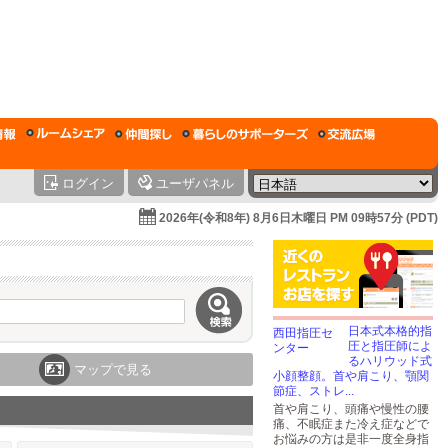
ログイン
ユーザパネル
2026年(令和8年) 8月6日木曜日 PM 09時57分 (PDT)
日本式本格的指
圧と指圧師によ
るハリウッド式
マップで見る
小顔整顔。首や肩こり、顎関
節症、ストレ...
首や肩こり、頭痛や慢性の腰
痛、不眠症また冷え症などで
お悩みの方は是非一度全身指