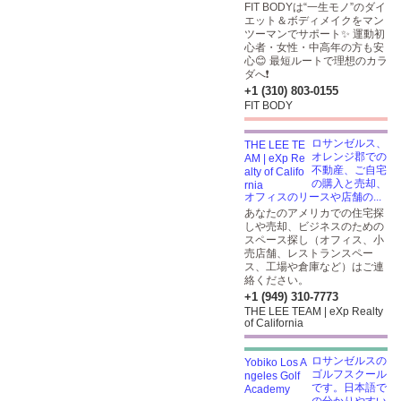
FIT BODYは“一生モノ”のダイ
エット＆ボディメイクをマン
ツーマンでサポート✨ 運動初
心者・女性・中高年の方も安
心😊 最短ルートで理想のカラ
ダへ❗️
+1 (310) 803-0155
FIT BODY
ロサンゼルス、
オレンジ郡での
不動産、ご自宅
の購入と売却、
オフィスのリースや店舗の...
あなたのアメリカでの住宅探
しや売却、ビジネスのための
スペース探し（オフィス、小
売店舗、レストランスペー
ス、工場や倉庫など）はご連
絡ください。
+1 (949) 310-7773
THE LEE TEAM | eXp Realty
of California
ロサンゼルスの
ゴルフスクール
です。日本語で