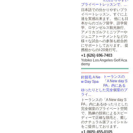
の分かりやすい
プライベートレッスンで、...
日本語での分かりやすいプラ
イベートレッスン。すぐに上
達を実感出来ます。 他にも日
本からのゴルフ留学、語学留
学、ロサンゼルス観光旅行、
アメリカゴルフミニツアーや
ジュニアトーナメントなどの
様々な試合への参加も総合的
にサポートしております。 提
携校からのI-20発行可。
+1 (626) 696-7403
Yobiko Los Angeles Golf Aca
demy
トーランスの
「A New day S
PA」内にある
ゆったりとした完全個室のプ
ライ...
トーランスの「A New day S
PA」内にあるゆったりとした
完全個室のプライベート空間
で、熟練の技術によるスピー
ディーで正確な脱毛と、癒し
のナチュラル派フェイシャル
をご提供しております。
+1 (805) 455-0105