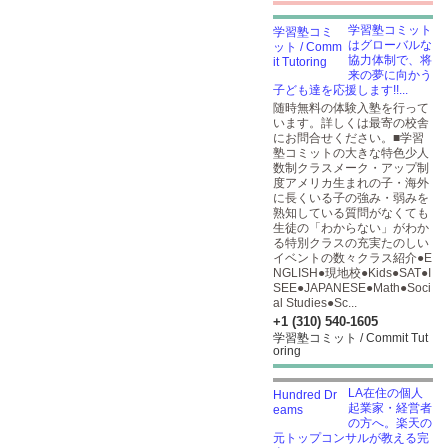
学習塾コミット
はグローバルな
協力体制で、将
来の夢に向かう
子ども達を応援します!!...
随時無料の体験入塾を行って
います。詳しくは最寄の校舎
にお問合せください。■学習
塾コミットの大きな特色少人
数制クラスメーク・アップ制
度アメリカ生まれの子・海外
に長くいる子の強み・弱みを
熟知している質問がなくても
生徒の「わからない」がわか
る特別クラスの充実たのしい
イベントの数々クラス紹介●E
NGLISH●現地校●Kids●SAT●I
SEE●JAPANESE●Math●Soci
al Studies●Sc...
+1 (310) 540-1605
学習塾コミット / Commit Tut
oring
LA在住の個人
起業家・経営者
の方へ。楽天の
元トップコンサルが教える完