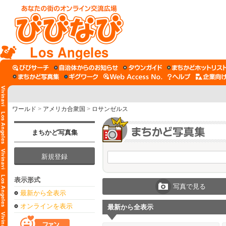
Los Angeles
ワールド
>
アメリカ合衆国
>
ロサンゼルス
まちかど写真集
新規登録
表示形式
写真で見る
最新から全表示
オンラインを表示
最新から全表示