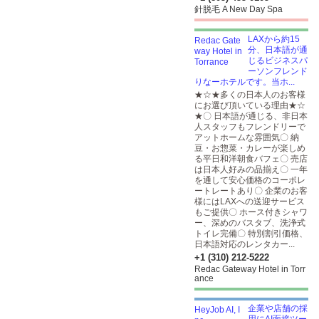
針脱毛 A New Day Spa
LAXから約15
分、日本語が通
じるビジネスパ
ーソンフレンド
りなーホテルです。当ホ...
★☆★多くの日本人のお客様
にお選び頂いている理由★☆
★〇 日本語が通じる、非日本
人スタッフもフレンドリーで
アットホームな雰囲気〇 納
豆・お惣菜・カレーが楽しめ
る平日和洋朝食バフェ〇 売店
は日本人好みの品揃え〇 一年
を通して安心価格のコーポレ
ートレートあり〇 企業のお客
様にはLAXへの送迎サービス
もご提供〇 ホース付きシャワ
ー、深めのバスタブ、洗浄式
トイレ完備〇 特別割引価格、
日本語対応のレンタカー...
+1 (310) 212-5222
Redac Gateway Hotel in Torr
ance
企業や店舗の採