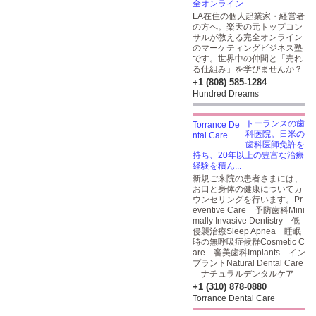
全オンライン...
LA在住の個人起業家・経営者
の方へ。楽天の元トップコン
サルが教える完全オンライン
のマーケティングビジネス塾
です。世界中の仲間と「売れ
る仕組み」を学びませんか？
+1 (808) 585-1284
Hundred Dreams
トーランスの歯
科医院。日米の
歯科医師免許を
持ち、20年以上の豊富な治療
経験を積ん...
新規ご来院の患者さまには、
お口と身体の健康についてカ
ウンセリングを行います。Pr
eventive Care 予防歯科Mini
mally Invasive Dentistry 低
侵襲治療Sleep Apnea 睡眠
時の無呼吸症候群Cosmetic C
are 審美歯科Implants イン
プラントNatural Dental Care
ナチュラルデンタルケア
+1 (310) 878-0880
Torrance Dental Care