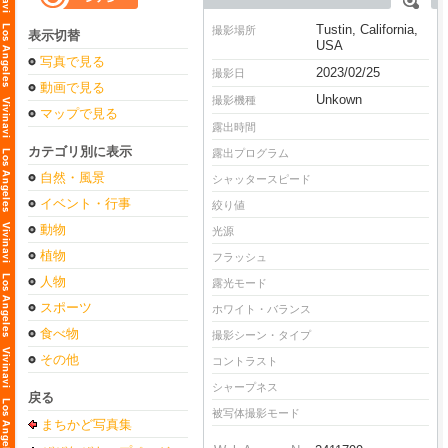
Tustin, California,
撮影場所
表示切替
USA
写真で見る
2023/02/25
撮影日
動画で見る
Unkown
撮影機種
マップで見る
露出時間
カテゴリ別に表示
露出プログラム
自然・風景
シャッタースピード
イベント・行事
絞り値
動物
光源
植物
フラッシュ
人物
露光モード
スポーツ
ホワイト・バランス
食べ物
撮影シーン・タイプ
その他
コントラスト
シャープネス
戻る
被写体撮影モード
まちかど写真集