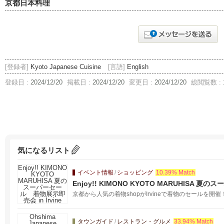
京都日本料理
[登録者]
Kyoto Japanese Cuisine
[言語]
English
登録日 :
2024/12/20
掲載日 :
2024/12/20
変更日 :
2024/12/20
総閲覧数 :
気になるリスト
イベント情報
/
ショッピング
10.39% Match
Enjoy!! KIMONO KYOTO MARUHISA 
Irvine
京都から人気の着物shopがIrvineで着物のセールを開催！ 全品20
タウンガイド
/
レストラン・グルメ
33.94% Match