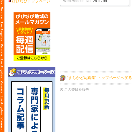
Web Access No.
2411799
びびなびトップページ
“まちかど写真集” トップページへ戻る
この登録を報告