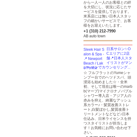
から一人一人のお客様との絆
を大切にし、状況に応じたサ
ービスを提供しております。
米系店には無い日本人スタッ
フの細かいサービスで、お客
様をお迎えいたします。
+1 (310) 212-7990
AB auto town
日系サロン✨O
Cエリアに2店
舗📍日本人スタ
イリストがマン
ツーマンでカウンセリング...
☆ フルフラットのYumeシャ
ンプー台でのヘツドスパ、頭
浸浴も始めました☆・全米
初、そして現在は唯一のmarb
b(マーブ)マイクロナノバブル
シャワー導入店・アジア人の
赤みを抑え、綺麗なアッシュ
系カラー♪・髪質改善ストレ
ート,白髪ぼかし,髪質改善ト
リートメントなどなど♪日本
仕込み、日米ライセンスを持
つスタイリストが担当しま
す！お気軽にお問い合わせ下
さい。