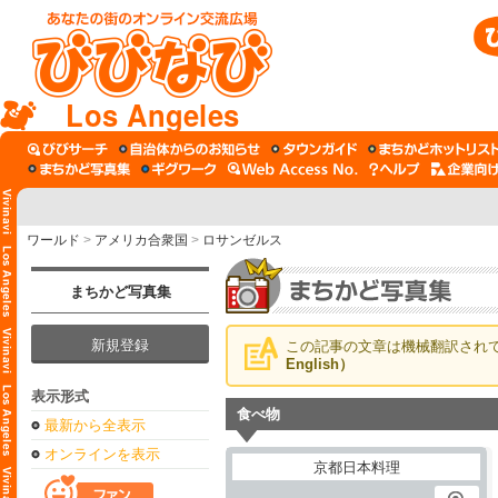
Los Angeles
ワールド
>
アメリカ合衆国
>
ロサンゼルス
まちかど写真集
新規登録
この記事の文章は機械翻訳され
English）
表示形式
食べ物
最新から全表示
オンラインを表示