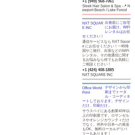
+1 (949) 568-7061
Sleek Hair Salon & Spa -📍 N
ewport Beach / Lake Forest
出発前にご自宅
にお届け。WiFi
レンタルはお任
せください！
通信サービスなら NXT Squar
e にお任せください！一時帰
国やご旅行、出張などのWiFi
レンタル、その他通信に関す
るお悩みなら何でもお気軽に
ご相談ください！
+1 (424) 408-1885
NXT SQUARE INC
デザインから印
刷までトータ
ル・コーディネ
ートしております。デザイン
だけ、印刷だけ...
サウスベイにある創業40年以
上の印刷屋です。ロサンゼル
スやオレンジカウンティだけ
でなく、州外や日本への発送
もOK。無料ローカルデリバ
リーもあります！