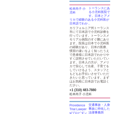
トーランスにあ
る小児科医院で
す。日本とアメ
リカで経験のある小児科医が
日本語でわか...
カリフォルニア州トーランス
市にて日本語で小児科診療を
行っています。トーランスメ
モリアル病院のすぐ隣にあり
ます。院長は日本で小児科医
の経験があり、日米の医療、
慣習の違いをよく知ったうえ
で患者様に日本語でわかりや
すく説明させていただいてい
ます。日本人の方が、アメリ
カで安心して出産、子育てを
していけるよう、スタッフと
もどもお手伝いさせていただ
きたいと思っています。まず
はお気軽に日本語でお電話く
ださい。
+1 (310) 483-7880
松本尚子 小児科
交通事故・人身
事故に特化した
法律事務所