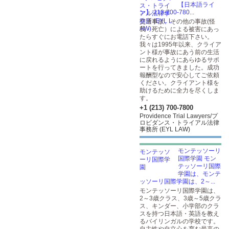
【日本語ライ
ン】 213-700-780...
交通事故、その他の事故(怪
我・死亡）による被害にあっ
たらすぐにお電話下さい。
我々は1995年以来、クライア
ント様が事故にあう前の生活
に戻れるようにあらゆるサポ
ートを行ってきました。成功
報酬型なので安心してご依頼
ください。クライアント様を
助けるために全力を尽くしま
す。
+1 (213) 700-7800
Providence Trial Lawyers/プ
ロビダンス・トライアル法律
事務所 (EYL LAW)
モンテッソーリ
国際学園 モン
テッソーリ国際
学園は、モンテ
ッソーリ国際学園は、2～...
モンテッソーリ国際学園は、
2～3歳クラス、3歳～5歳クラ
ス、キンダー、小学部のクラ
スを持つ日本語・英語を教え
るバイリンガルの学校です。