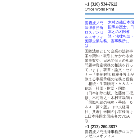
+1 (310) 534-7612
Office World Print
木村道哉日本国
国際弁護士。日
本との相続相
談・法律相談・
国際企業法務。当事務所に
は...
国際法務として企業の法律事
案や契約・取引にかかわる企
業事案や、日米間個人の相続
問題や資産税務の相談を行っ
ています。著書・論文・セミ
ナー「事例解説 租税弁護士が
教える事業承継の法務と税務
相続・生前贈与・Ｍ＆Ａ・
信託・社団・財団・国際」
（日本加除出版、佐藤修二/監
修、木村浩之・木村道哉/著）
「国際相続の税務・手続 Ｑ
＆Ａ 第２版」（中央経済
社、共著）米国のお客様向け
1.日本帰国米国籍者のVISA
取...
+1 (213) 260-3837
愛宕虎ノ門法律事務所ロスア
ンゼルスオフィス