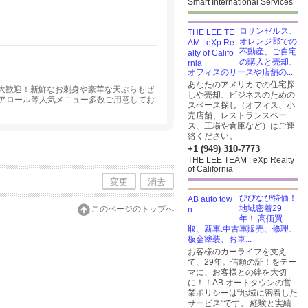
Smart International Services
ロサンゼルス、
オレンジ郡での
不動産、ご自宅
の購入と売却、
オフィスのリースや店舗の...
あなたのアメリカでの住宅探
・宴会大歓迎！新鮮なお刺身や豪華な天ぷらもぜ
しや売却、ビジネスのための
アロール等人気メニュー多数ご用意してお
スペース探し（オフィス、小
子様もご一緒にお食事をお楽しみいただけま
売店舗、レストランスペー
えております。豊富な種類の日本酒とビー
ス、工場や倉庫など）はご連
絡ください。
+1 (949) 310-7773
THE LEE TEAM | eXp Realty
of California
変更
消去
びびなび特価！
地域密着29
このページのトップへ
年！ 高価買
取、新車.中古車販売、修理、
板金塗装、お車...
お客様のカーライフを支え
て、29年。信頼の証！をテー
マに、お客様との絆を大切
に！！AB オートタウンの営
業ポリシーは“地域に密着した
サービス”です。 経験と実績