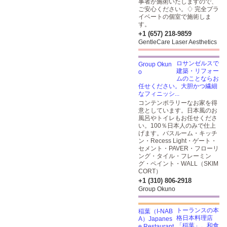
事者が施術いたしますので、
ご安心ください。♢ 完全プラ
イベートの個室で施術しま
す。
+1 (657) 218-9859
GentleCare Laser Aesthetics
ロサンゼルスで
建築・リフォー
ムのことならお
任せください。大胆かつ繊細
なフィニッシ...
コンテンポラリーなお家を得
意としています。日本風のお
風呂やトイレもお任せくださ
い。100％日本人のみで仕上
げます。バスルーム・キッチ
ン・Recess Light・ゲート・
セメント・PAVER・フローリ
ング・タイル・フレーミン
グ・ペイント・WALL（SKIM
CORT）
+1 (310) 806-2918
Group Okuno
トーランスの本
格日本料理店
「稲葉」。和食