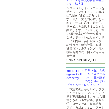
オフィスを構える会計事務所
です。法人及...
グローバルなネットワークを
活かし、クライアントの皆様
の"Vision"達成に尽力しま
す。個人・法人問わず、あら
ゆるニーズに応える総合的な
サービスを提供することをお
約束します。アメリカと日本
で経験豊富な会計士が親身に
なりサポートいたします。サ
ービス内容・会社設立支援・
記帳代行・給与計算・会計・
税務コンサルティング・法人
税申告書作成・個人確定申告
書作成
UNIVIS AMERICA, LLC
ロサンゼルスの
ゴルフスクール
です。日本語で
の分かりやすい
プライベートレッスンで、...
日本語での分かりやすいプラ
イベートレッスン。すぐに上
達を実感出来ます。 他にも日
本からのゴルフ留学、語学留
学、ロサンゼルス観光旅行、
アメリカゴルフミニツアーや