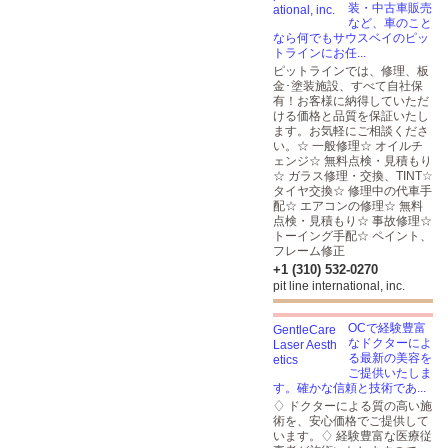
装・中古車販売
など、車のこと
なら何でもサウスベイのピッ
トラインにお任...
ピットラインでは、修理、板
金･塗装施設、すべて自社保
有！お客様に納得していただ
ける価格と品質を保証いたし
ます。お気軽にご相談くださ
い。☆ 一般修理☆ オイルチ
ェンジ☆ 無料点検・見積もり
☆ ガラス修理・交換、TINT☆
タイヤ交換☆ 修理中の代車手
配☆ エアコンの修理☆ 無料
点検・見積もり☆ 事故修理☆
トーイング手配☆ ペイント、
フレーム修正
+1 (310) 532-0270
pit line international, inc.
OCで経験豊富
なドクターによ
る最新の美容を
ご提供いたしま
す。確かな信頼と技術であ...
♢ ドクターによる質の高い施
術を、安心価格でご提供して
います。♢ 経験豊富な医療従