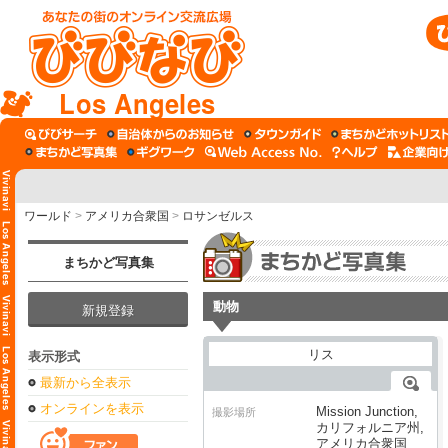
Los Angeles
ワールド
>
アメリカ合衆国
>
ロサンゼルス
まちかど写真集
動物
新規登録
表示形式
最新から全表示
オンラインを表示
Mission Junction,
撮影場所
カリフォルニア州,
アメリカ合衆国