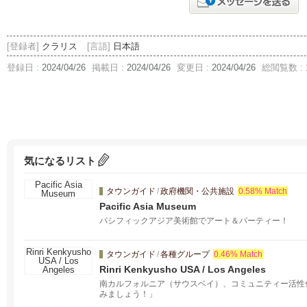
[登録者]
クラリス
[言語]
日本語
登録日 :
2024/04/26
掲載日 :
2024/04/26
変更日 :
2024/04/26
総閲覧数 :
気になるリスト
タウンガイド
/
政府機関・公共施設
0.58% Match
Pacific Asia Museum
パシフィックアジア美術館でアート＆パーティー！
タウンガイド
/
各種グループ
0.46% Match
Rinri Kenkyusho USA / Los Angeles
南カルフォルニア（サウスベイ）、コミュニティー活性
みましょう！」