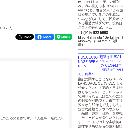
rvineをはじめ、美しい町並
み、海の見える家 Newport B
eachなど、世界の人々から注
目を集めているこの地域は、
住みながらにして、投資がで
きる最適の場所です。投資は
ご自分の住む家から…
1317 人
+1 (949) 922-5998
Share
Miyo Nishimuta / Berkshire H
athaway （California不動
産）
翻訳はHUSA L
ANGUAGE SE
RVICES◆日本
で翻訳を手がけ
て、創業5...
翻訳に関することならHUSA
LANGUAGE SERVICESにお
任せください！英語・日本語
はもちろんのこと、ビジネス
で用いられるほぼ全ての言語
の翻訳が可能です。東京本社
設立から50年を迎えました。
豊富な経験とノウハウから、
「品質、納期、価格」を重視
したサービスを提供いたしま
化のための団体です。「人生を一緒に楽し
す。これまでの主な実績例●
法律事務所様からの裁判提出