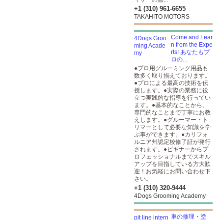
+1 (310) 961-6655
TAKAHITO MOTORS
Come and Lear
n from the Expe
rts! あなたもプ
ロの...
●プロ用グルーミング用品も
数多く取り揃えております。
●プロによる最高の技術を伝
授します。●実際の業務に役
立つ実践的な指導を行ってい
ます。●基本的なことから、
専門的なことまで丁寧にお教
えします。●グルーマー・ト
リマーとして必要な知識を学
ぶ事ができます。●カリフォ
ルニア州認定校修了証が発行
されます。●ビギナーからプ
ロフェッショナルまでスキル
アップを目指している方大歓
迎！お気軽にお問い合わせ下
さい。
+1 (310) 320-9444
4Dogs Grooming Academy
車の修理・塗