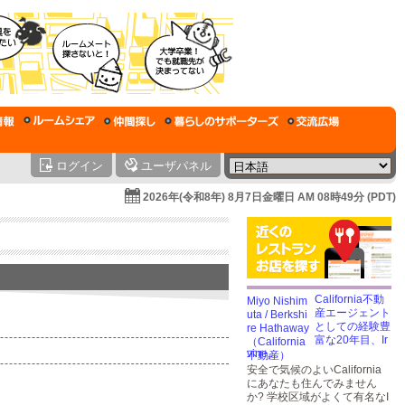
ログイン
ユーザパネル
2026年(令和8年) 8月7日金曜日 AM 08時49分 (PDT)
California不動
産エージェント
としての経験豊
富な20年目、Ir
vine,...
安全で気候のよいCalifornia
にあなたも住んでみません
か? 学校区域がよくて有名なI