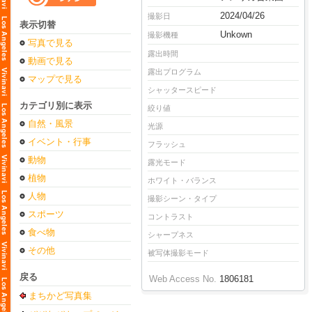
2024/04/26
撮影日
表示切替
Unkown
撮影機種
写真で見る
露出時間
動画で見る
露出プログラム
マップで見る
シャッタースピード
カテゴリ別に表示
絞り値
自然・風景
光源
イベント・行事
フラッシュ
動物
露光モード
植物
ホワイト・バランス
人物
撮影シーン・タイプ
スポーツ
コントラスト
食べ物
シャープネス
その他
被写体撮影モード
戻る
Web Access No.
1806181
まちかど写真集