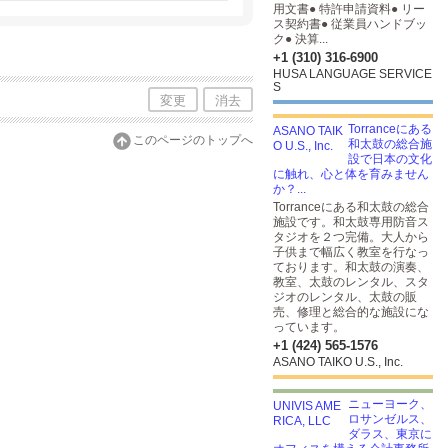
用文書● 特許申請資料● リー
ス契約書● 従業員ハンドブッ
ク● 決算...
+1 (310) 316-6900
HUSA LANGUAGE SERVICE
S
変更
消去
Torranceにある
このページのトップへ
和太鼓の総合施
設で日本の文化
に触れ、心と体を育みません
か？...
Torranceにある和太鼓の総合
施設です。和太鼓専用防音ス
タジオを２つ完備。大人から
子供まで幅広く教室を行なっ
ております。和太鼓の演奏、
教室、太鼓のレンタル、スタ
ジオのレンタル、太鼓の販
売、修理と総合的な施設にな
っています。
+1 (424) 565-1576
ASANO TAIKO U.S., Inc.
ニューヨーク、
ロサンゼルス、
ダラス、東京に