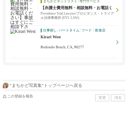
まちかどホットリスト
/
専門サービス
【弁護士費用無料・相談無料・お電話く
ださい】事故はすぐにご相談下さい！
Providence Trial Lawyers/プロビダンス・トライア
ル法律事務所 (EYL LAW)
仕事探し
/
パートタイム
/
フード・飲食店
Kirari West
Redondo Beach, CA, 90277
“まちかど写真集”トップページへ戻る
この登録を報告
変更
消去