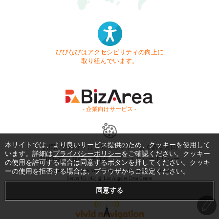
びびなびはアクセシビリティの向上に
取り組んでいます。
- 企業向けサービス -
本サイトでは、より良いサービス提供のため、クッキーを使用して
お問い合わせ
はじめてガイド
よくある質問
います。詳細は
プライバシーポリシー
をご確認ください。クッキー
利用規約
商標・著作権
プライバシーポリシー
の使用を許可する場合は同意するボタンを押してください。クッキ
Copyright © 1999-2026 Vivid Navigation, Inc. All Rights Reserved.
ーの使用を拒否する場合は、ブラウザからご設定ください。
Server US (42) @ Los Angeles Data Center