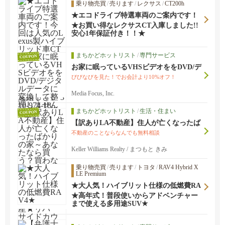
乗り物売買
/
売ります
/
レクサス
/
CT200h
★エコドライブ特選車両のご案内です！
今回は人気のLexus製ハイブリッド車CT
★お買い得なレクサスCT入庫しました!!
です。車両詳細＆試乗のお申込みはトー
安心1年保証付き！！★
ランス店までご連絡下さい 310-974-18...
まちかどホットリスト
/
専門サービス
COUPON
お家に眠っているVHSビデオををDVD/デ
ジタルデータに変換して整理しません
びびなびを見た！でお会計より10%オフ！
か？納期もスピーディ！１本＄３０〜
Media Focus, Inc.
まちかどホットリスト
/
生活・住まい
COUPON
【訳ありLA不動産】住人が亡くなったば
かりの家～あなたなら買う？買わない？
不動産のことならなんでも無料相談
≪🏠ロサンゼルス不動産★オレンジカウ
ンティ不動産★リバーサイドカウンティ
Keller Williams Realty / まつもと きみ
不動産★サンバ...
乗り物売買
/
売ります
/
トヨタ
/
RAV4 Hybrid X
LE Premium
★大人気！ハイブリット仕様の低燃費RA
V4★
★高年式！普段使いからアドベンチャー
まで使える多用途SUV★