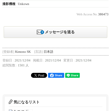
撮影機種
Unkown
Web Access No.
386473
メッセージを送る
[登録者]
Kimono SK
[言語]
日本語
登録日 :
2021/12/04
掲載日 :
2021/12/04
変更日 :
2021/12/04
総閲覧数 :
1501 人
Share
気になるリスト