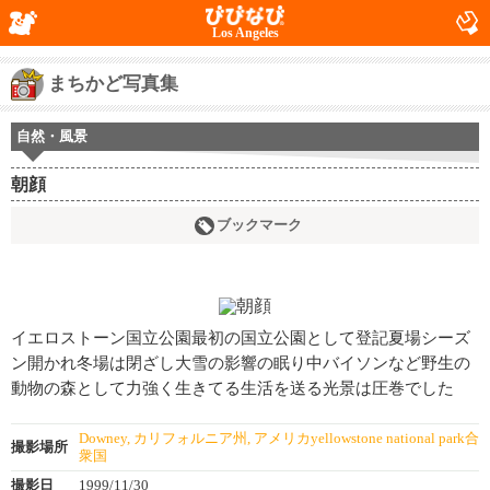
Los Angeles
まちかど写真集
自然・風景
朝顔
ブックマーク
イエロストーン国立公園最初の国立公園として登記夏場シーズ
ン開かれ冬場は閉ざし大雪の影響の眠り中バイソンなど野生の
動物の森として力強く生きてる生活を送る光景は圧巻でした
Downey, カリフォルニア州, アメリカyellowstone national park合
撮影場所
衆国
撮影日
1999/11/30