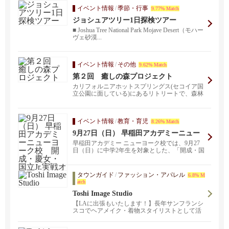
イベント情報
/
季節・行事
9.77% Match
ジョシュアツリー1日探検ツアー
■ Joshua Tree National Park Mojave Desert（モハー
ヴェ砂漠...
イベント情報
/
その他
9.62% Match
第２回 癒しの森プロジェクト
カリフォルニアホットスプリングス(セコイア国
立公園に面している)にあるリトリートで、森林
浴、植樹、種...
イベント情報
/
教育・育児
8.26% Match
9月27日（日） 早稲田アカデミーニュー
ヨーク校 開成・慶女・国立Jr.実戦オー
早稲田アカデミー ニューヨーク校では、9月27
プン模試
日（日）に中学2年生を対象とした、「開成・国
立Jr.実...
タウンガイド
/
ファッション・アパレル
6.8% M
atch
Toshi Image Studio
【LAに出張もいたします！】長年サンフランシ
スコでヘアメイク・着物スタイリストとして活
躍してきたTOSHIが パームスプリングスでサロ
ンをオープン！ヘアメイクはもちろん、着物の