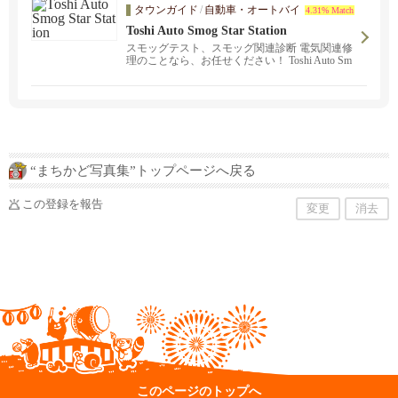
レンタル・着付けや結婚式のお手配もお任せく
タウンガイド
/
自動車・オートバイ
4.31% Match
ださい♪アメリカでも白無垢が着たい！そんなご
Toshi Auto Smog Star Station
要望にもお応えします。
スモッグテスト、スモッグ関連診断 電気関連修
理のことなら、お任せください！ Toshi Auto Sm
og はサウスベイ地区で唯一日本語が話せ、Smog
Check がパスしなかったお車を修理して、Pass
するよう補助金で修理出来る、カリフォルニア
州政府より認可されたオートショップです。
“まちかど写真集”トップページへ戻る
この登録を報告
変更
消去
このページのトップへ