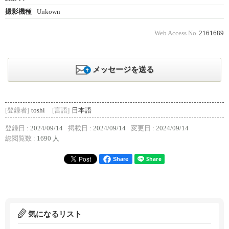
撮影機種
Unkown
Web Access No.
2161689
メッセージを送る
[登録者]
toshi
[言語]
日本語
登録日 :
2024/09/14
掲載日 :
2024/09/14
変更日 :
2024/09/14
総閲覧数 :
1690 人
Share
気になるリスト