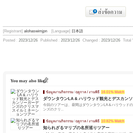
[Registrant]
alohaswimjpn
[Language]
日本語
Posted :
2023/12/26
Published :
2023/12/26
Changed :
2023/12/26
Total
You may also like...
ข้อมูลงานกิจกรรม
/
ฤดูกาล / งานพิธี
16.01% Match
ダウンタウンLA & ハリウッド観光とデスカン
ーションツアー
今回のツアーは、昼間はダウンタウンLA＆ハリウッド
ンズのクリ...
ข้อมูลงานกิจกรรม
/
ฤดูกาล / งานพิธี
10.82% Match
知られざるマリブの名所巡りツアー