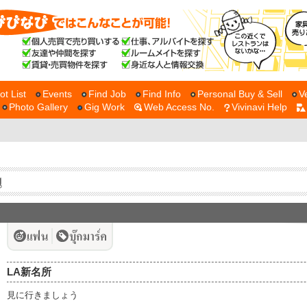
ot List
Events
Find Job
Find Info
Personal Buy & Sell
V
Photo Gallery
Gig Work
Web Access No.
Vivinavi Help
LA新名所
見に行きましょう