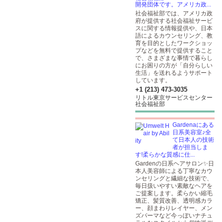
開発団体です。アメリカ政...
社会福祉部では、アメリカ政
府が提供する社会福祉サービ
スに関する情報提供や、日本
語によるカウンセリング、教
育を目的としたワークショッ
プなどを無料で提供すること
で、さまざまな事情で暮らし
にお困りの方が「自分らしい
生活」を送れるようサポート
しています。
+1 (213) 473-3035
リトル東京サービスセンター
社会福祉部
Gardenaにある
日系美容室♪全
て日本人の技術
者が担当しま
す!柔らかな質感に仕...
Gardenの日系ヘアサロン✨日
本人美容師による丁寧なカウ
ンセリングと繊細な技術で、
毎日扱いやすい素敵なヘアを
ご提案します。柔らかい縮毛
矯正、髪質改善、透明感カラ
ー、顔まわりレイヤー、メン
ズパーマなど今っぽいナチュ