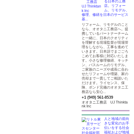
る日本の工務
店。リフォー
ム、リモデル、
修理、修繕を日本のサービス
基...
リフォーム、リモデルのこと
なら、オオタニ工務店へ。提
携しているパートナーチーム
と一緒に、日本のクオリティ
を理解する現場監督が現場管
理をしながら、工事を進めて
いきます。日本語でまごごろ
こめてお客様に対応いたしま
す。小さな修理修繕、キッチ
ン、バスルームのリモデル、
ご家族のニーズや成長に合わ
せたリフォームや増築、家の
売却まで一貫してご相談いた
だけます。ライセンス、保
険、ボンド完備のオオタニ工
務店なら安心...
+1 (949) 561-8539
オオタニ工務店 UJ Thinkta
nk Inc
人と地域の前向
きな変化のお手
伝いをする社会
福祉および地域