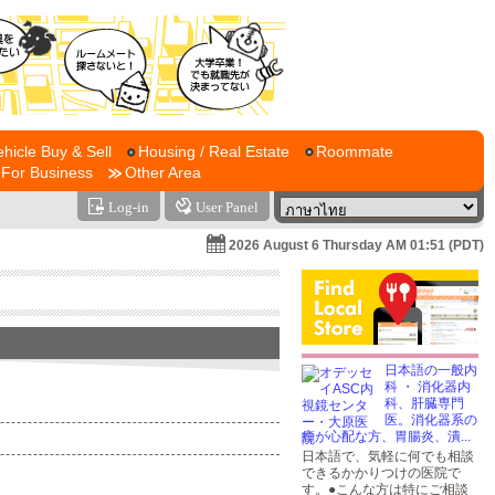
ehicle Buy & Sell
Housing / Real Estate
Roommate
For Business
Other Area
Log-in
User Panel
2026 August 6 Thursday AM 01:51 (PDT)
日本語の一般内
科 ・ 消化器内
科、肝臓専門
医。消化器系の
癌が心配な方、胃腸炎、潰...
日本語で、気軽に何でも相談
できるかかりつけの医院で
す。●こんな方は特にご相談