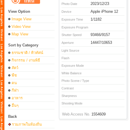
2023/12/23
Photo Date
View Option
Apple iPhone 12
Device
Image View
1/1182
Exposure Time
Video View
Exposure Program
Map View
93466/9157
Shutter Speed
14447/10653
Aperture
Sort by Category
Light Source
ธรรมชาติ / ทิวทัศน์
Flash
กิจกรรม / งานพิธี
Exposure Mode
สัตว์
White Balance
พืช
Photo Scene / Type
คน
Contrast
กีฬา
Sharpness
อาหาร
Shooting Mode
อื่นๆ
Web Access No.
1554609
Back
รวมภาพในท้องถิ่น