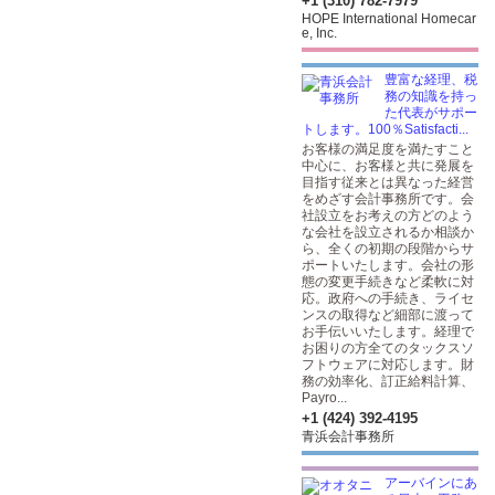
+1 (310) 782-7979
HOPE International Homecar
e, Inc.
豊富な経理、税
務の知識を持っ
た代表がサポー
トします。100％Satisfacti...
お客様の満足度を満たすこと
中心に、お客様と共に発展を
目指す従来とは異なった経営
をめざす会計事務所です。会
社設立をお考えの方どのよう
な会社を設立されるか相談か
ら、全くの初期の段階からサ
ポートいたします。会社の形
態の変更手続きなど柔軟に対
応。政府への手続き、ライセ
ンスの取得など細部に渡って
お手伝いいたします。経理で
お困りの方全てのタックスソ
フトウェアに対応します。財
務の効率化、訂正給料計算、
Payro...
+1 (424) 392-4195
青浜会計事務所
アーバインにあ