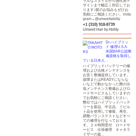
ラルなスタイルから個性派デ
ザインまで幅広く対応してお
ります♪髪のお悩みもぜひお
気軽にご相談ください。insta
gram→@umweltability
+1 (310) 918-8739
Umwelt Hair by Ability
Dr.ハイブリッ
ド 修理U.S.A.
米国BAR公認整
備資格を取得し
ている日本人...
ハイブリッドバッテリーの修
理および点検メンテナンスを
お安く整備提供しています。
故障またはREADYにならな
いなどで動かなかった際の出
張メンテナンス整備およびロ
ードサービスもしていますの
でお気軽にご相談ください。
弊社ではハイブリッドバッテ
リーを新品、中古品、リビル
ト品を使用して修復、再生、
調整バランステストなどすべ
ての修理を行なっておりま
す。２４時間受付 ロードサ
ービス 出張修理 キャタラ
イザーの盗...