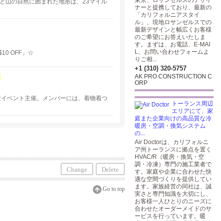
東京、ロサンゼルスのデザイ
。海と山の自然に囲まれた地形は、23マイル
ナーと提携しており、最新の
「カリフォルニアスタイ
ル」、現地ロサンゼルスでの
最新デザインと幅広くお客様
のご希望にお答えいたしま
す。まずは、お電話、E-MAI
L、お問い合わせフォームよ
0 OFF」☆
りご相...
+1 (310) 320-5757
AK PRO CONSTRUCTION C
ORP
化体験イベント主催。メンバーには、着物着つ
トーランス周辺
エリアにて、家
庭また企業向けの高品質な冷
暖房・空調・換気システム
の...
Air Doctorは、カリフォルニ
ア州トーランスに拠点を置く
HVAC/R（暖房・換気・空
調・冷凍）専門の施工業者で
Change
Delete
す。家庭や企業に合わせた快
適な空間づくりを提供してい
ます。家族経営の同社は、誠
Go to top
実さと専門知識を大切にし、
お客様一人ひとりのニーズに
合わせたオーダーメイドのサ
ービスを行っています。暖