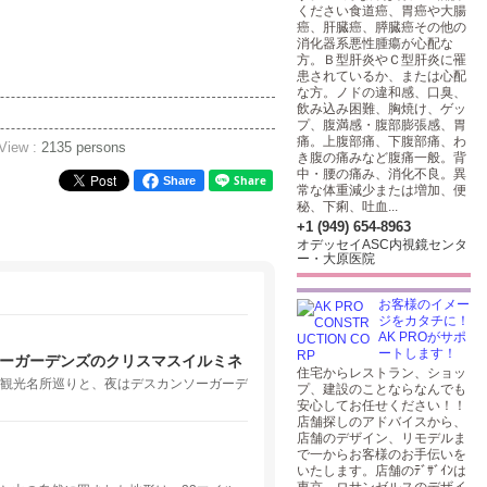
ください食道癌、胃癌や大腸
癌、肝臓癌、膵臓癌その他の
消化器系悪性腫瘍が心配な
方。Ｂ型肝炎やＣ型肝炎に罹
患されているか、または心配
な方。ノドの違和感、口臭、
飲み込み困難、胸焼け、ゲッ
プ、腹満感・腹部膨張感、胃
痛。上腹部痛、下腹部痛、わ
 View :
2135 persons
き腹の痛みなど腹痛一般。背
中・腰の痛み、消化不良。異
Share
常な体重減少または増加、便
秘、下痢、吐血...
+1 (949) 654-8963
オデッセイASC内視鏡センタ
ー・大原医院
お客様のイメー
ジをカタチに！
AK PROがサポ
ートします！
ソーガーデンズのクリスマスイルミネ
住宅からレストラン、ショッ
の観光名所巡りと、夜はデスカンソーガーデ
プ、建設のことならなんでも
安心してお任せください！！
店舗探しのアドバイスから、
店舗のデザイン、リモデルま
で一からお客様のお手伝いを
いたします。店舗のﾃﾞｻﾞｲﾝは