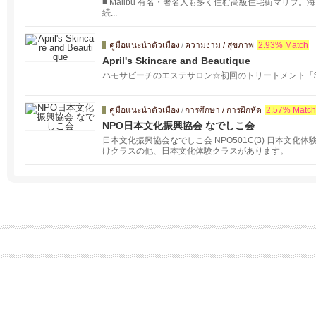
■ Malibu 有名・著名人も多く住む高級住宅街マリブ
続...
คู่มือแนะนำตัวเมือง
/
ความงาม / สุขภาพ
2.93% Match
April's Skincare and Beautique
ハモサビーチのエステサロン☆初回のトリートメント「$1
คู่มือแนะนำตัวเมือง
/
การศึกษา / การฝึกหัด
2.57% Match
NPO日本文化振興協会 なでしこ会
日本文化振興協会なでしこ会 NPO501C(3) 日本文
けクラスの他、日本文化体験クラスがあります。