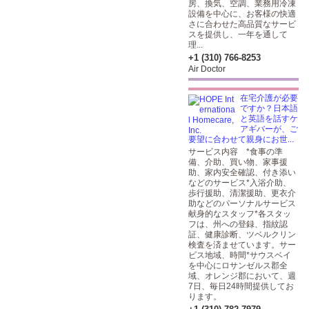
房、換気、空調、業務用冷凍
設備を中心に、お客様の快適
さに合わせた高品質なサービ
スを提供し、一年を通して
理...
+1 (310) 766-8253
Air Doctor
在宅介護が必要
ですか？日本語
と英語を話すケ
アギバーが、ご
要望に合わせて親身にお世...
サービス内容 *食事の準
備、介助、買い物、家事援
助、家内安全確認、付き添い
などのサービス*入浴介助、
歩行援助、清潔援助、更衣介
助などのパーソナルサービス
献身的なスタッフ*各スタッ
フは、州への登録、指紋認
証、健康診断、ツベルクリン
検査を済ませています。サー
ビス地域、時間*サウスベイ
を中心にロサンゼルス郡全
域、オレンジ郡において、週
7日、毎日24時間提供してお
ります。