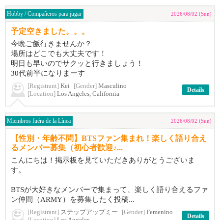
Hobby / Compañeros para jugar
2026/08/02 (Sun)
予定空きました。。。
今晩ご飯行きませんか？
場所はどこでも大丈夫です！
明日も早いのでサクッと行きましょう！
30代前半になりまーす
[Registrant]
Kei
[Gender]
Masculino
Details
[Location]
Los Angeles, California
Miembros fuéra de la Línea
2026/08/02 (Sun)
【性別・年齢不問】BTSファン集まれ！楽しく語り合え
るメンバー募集（初心者歓迎♪...
こんにちは！掲示板を見ていただきありがとうございま
す。
BTSが大好きなメンバーで集まって、楽しく語り合えるファ
ン仲間（ARMY）を募集したく投稿...
[Registrant]
ステップアップミー
[Gender]
Femenino
Details