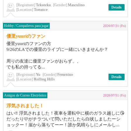
[Registrant]
Tekuteku
[Gender]
Masculino
Details
[Location]
Torrance
Hobby / Compañeros para jugar
2026/07/31 (Fri)
優里yuuriのファン
優里yuuriのファンの方
9/26のLAでの優里のライブに一緒にいきませんか？
周りの友達に優里ファンがおらず、、
でも私の持ってる...
[Registrant]
Yu
[Gender]
Femenino
Details
[Location]
Rolling Hills
Amigos de Correo Electrónico
2026/07/31 (Fri)
浮気されました！
はい‼︎ 浮気されました！夜車を運転中に横のガラス越しに😘
だったり🩷がチラついて問いただしたら白状しましたーシ
ョックー！崖から落ちてーー！誰か気晴らしにメールし...