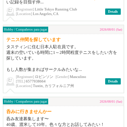
い記録を目指す仲...
[Registrant]
Little Tokyo Running Club
Details
[Location]
Los Angeles, CA
Hobby / Compañeros para jugar
2026/08/01 (Sat)
テニス仲間を探しています
タスティンに住む日本人駐在員です。
週末の空いている時間に1～2時間程度テニスをしたい方を
探しています。
もし人数が集まればサークルみたいな...
[Registrant]
ロビンソン
[Gender]
Masculino
[TEL]
6577938664
Details
[Location]
Tustin, カリフォルニア州
Hobby / Compañeros para jugar
2026/08/01 (Sat)
呑みに行きませんかー
呑み友達募集します〜
40歳、渡米して10年。色々な方とお話してみたい！