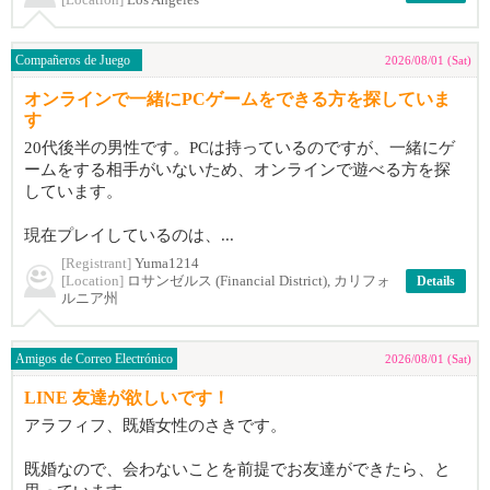
[Location]
Los Angeles
Compañeros de Juego
2026/08/01 (Sat)
オンラインで一緒にPCゲームをできる方を探していま
す
20代後半の男性です。PCは持っているのですが、一緒にゲ
ームをする相手がいないため、オンラインで遊べる方を探
しています。
現在プレイしているのは、...
[Registrant]
Yuma1214
[Location]
ロサンゼルス (Financial District), カリフォ
Details
ルニア州
Amigos de Correo Electrónico
2026/08/01 (Sat)
LINE 友達が欲しいです！
アラフィフ、既婚女性のさきです。
既婚なので、会わないことを前提でお友達ができたら、と