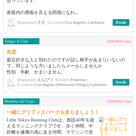
思っています。
家庭内の愚痴を言える関係になれ...
[Registrant]
さき
[Location]
Los Angeles, California
Details
Amigos de Chat
2026/08/01 (Sat)
失恋
最近好きな人と別れたのですが話し相手があまりいないの
で、同じような方いましたらメールしませんか
性別 年齢 かまいません。
[Registrant]
えんぴつ
[Gender]
Femenino
Details
[Location]
Los Angeles (Westwood Village), California
Miembros del Grupo
2026/08/01 (Sat)
一緒にグリフィスパークを走りましょう！
Little Tokyo Running Clubは、創設40年を超
えるランニングクラブです。歩く仲間、中
距離を健康の為に走る仲間、マラソンで良