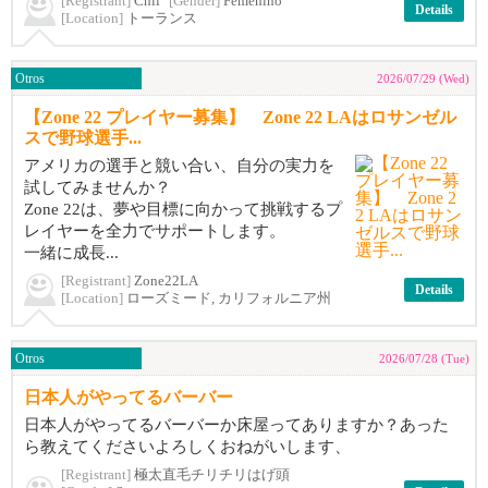
[Registrant]
Chii
[Gender]
Femenino
Details
[Location]
トーランス
Otros
2026/07/29 (Wed)
【Zone 22 プレイヤー募集】 Zone 22 LAはロサンゼル
スで野球選手...
アメリカの選手と競い合い、自分の実力を
試してみませんか？
Zone 22は、夢や目標に向かって挑戦するプ
レイヤーを全力でサポートします。
一緒に成長...
[Registrant]
Zone22LA
Details
[Location]
ローズミード, カリフォルニア州
Otros
2026/07/28 (Tue)
日本人がやってるバーバー
日本人がやってるバーバーか床屋ってありますか？あった
ら教えてくださいよろしくおねがいします、
[Registrant]
極太直毛チリチリはげ頭