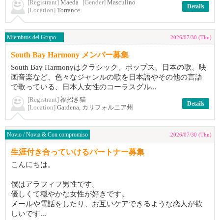
[Registrant]
Maeda
[Gender]
Masculino
Details
[Location]
Torrance
Miembros del Grupo
2026/07/30 (Thu)
South Bay Harmony メンバー募集
South Bay Harmonyはクラシック、ポップス、日本の歌、映
画音楽など、色々なジャンルの歌を日本語やその他の言語
で歌っている、日本人女性のコーラスグル...
[Registrant]
福招き猫
Details
[Location]
Gardena, カリフォルニア州
Novio / Novia & Con compromiso
2026/07/30 (Thu)
生涯付き合っていけるパートナー募集
こんにちは。
僕はアラフィフ男性です。
優しくて穏やかな女性が好きです。
メールや電話をしたり、お互いケアできるような恋人が欲
しいです...