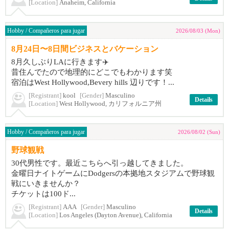
[Location]
Anaheim, California
Hobby / Compañeros para jugar
2026/08/03 (Mon)
8月24日〜8日間ビジネスとバケーション
8月久しぶりLAに行きます✈️
昔住んでたので地理的にどこでもわかります笑
宿泊はWest Hollywood,Bevery hills 辺りです！...
[Registrant]
kool
[Gender]
Masculino
Details
[Location]
West Hollywood, カリフォルニア州
Hobby / Compañeros para jugar
2026/08/02 (Sun)
野球観戦
30代男性です。最近こちらへ引っ越してきました。
金曜日ナイトゲームにDodgersの本拠地スタジアムで野球観
戦にいきませんか？
チケットは100ド...
[Registrant]
AAA
[Gender]
Masculino
Details
[Location]
Los Angeles (Dayton Avenue), California