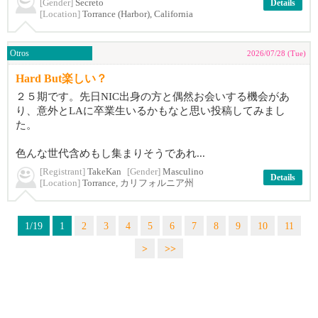
[Gender]
Secreto
Details
[Location]
Torrance (Harbor), California
Otros
2026/07/28 (Tue)
Hard But楽しい？
２５期です。先日NIC出身の方と偶然お会いする機会があ
り、意外とLAに卒業生いるかもなと思い投稿してみまし
た。
色んな世代含めもし集まりそうであれ...
[Registrant]
TakeKan
[Gender]
Masculino
Details
[Location]
Torrance, カリフォルニア州
1/19
1
2
3
4
5
6
7
8
9
10
11
>
>>