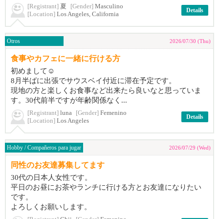
[Registrant]
夏
[Gender]
Masculino
Details
[Location]
Los Angeles, California
Otros
2026/07/30 (Thu)
食事やカフェに一緒に行ける方
初めまして☺️
8月半ばに出張でサウスベイ付近に滞在予定です。
現地の方と楽しくお食事など出来たら良いなと思っていま
す。30代前半ですが年齢関係なく...
[Registrant]
luna
[Gender]
Femenino
Details
[Location]
Los Angeles
Hobby / Compañeros para jugar
2026/07/29 (Wed)
同性のお友達募集してます
30代の日本人女性です。
平日のお昼にお茶やランチに行ける方とお友達になりたい
です。
よろしくお願いします。