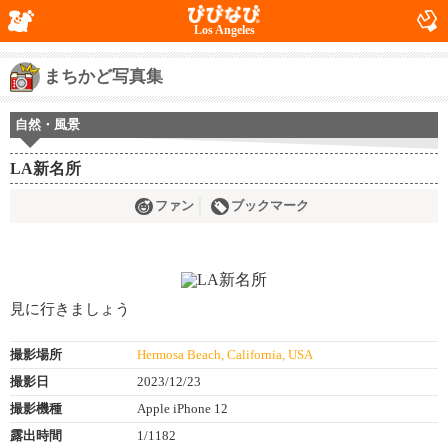
Los Angeles
まちかど写真集
自然・風景
LA新名所
ファン
ブックマーク
見に行きましょう
撮影場所
Hermosa Beach, California, USA
撮影日
2023/12/23
撮影機種
Apple iPhone 12
露出時間
1/1182