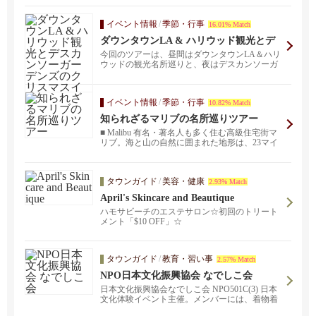
イベント情報
/
季節・行事
16.01% Match
ダウンタウンLA & ハリウッド観光とデ
スカンソーガーデンズのクリスマスイル
今回のツアーは、昼間はダウンタウンLA＆ハリ
ミネーションツアー
ウッドの観光名所巡りと、夜はデスカンソーガ
ーデンズのクリ...
イベント情報
/
季節・行事
10.82% Match
知られざるマリブの名所巡りツアー
■ Malibu 有名・著名人も多く住む高級住宅街マ
リブ。海と山の自然に囲まれた地形は、23マイ
ル続...
タウンガイド
/
美容・健康
2.93% Match
April's Skincare and Beautique
ハモサビーチのエステサロン☆初回のトリート
メント「$10 OFF」☆
タウンガイド
/
教育・習い事
2.57% Match
NPO日本文化振興協会 なでしこ会
日本文化振興協会なでしこ会 NPO501C(3) 日本
文化体験イベント主催。メンバーには、着物着
つけクラスの他、日本文化体験クラスがありま