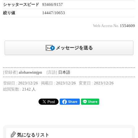
シャッタースピード
93466/9157
絞り値
14447/10653
Web Access No.
1554609
メッセージを送る
[登録者]
alohaswimjpn
[言語]
日本語
登録日 :
2023/12/26
掲載日 :
2023/12/26
変更日 :
2023/12/26
総閲覧数 :
2142 人
Share
気になるリスト