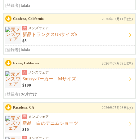
[登録者]
lalala
Gardena, California
2026年07月11日(土)
売
メンズウェア
新品トランクスUSサイズS
$5
[登録者]
lalala
Irvine, California
2026年07月09日(木)
売
メンズウェア
Stussyパーカー Mサイズ
$100
[登録者]
お片付け
Pasadena, CA
2026年07月08日(水)
売
メンズウェア
新品 白のデニムショーツ
$10
売
メンズウェア