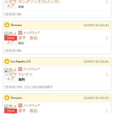
ロングソックス(メンズ)
$10
[登録者]
Me
Torrance
2026年07月16日(木)
売
メンズウェア
甚平 新品
SOLD
$15
[登録者]
Me
Los Angeles, CA
2026年07月15日(水)
売
メンズウェア
Yシヤツ
無料
[登録者]
Y.O
[TEL]
02138224957
Torrance
2026年07月13日(月)
売
メンズウェア
甚平 新品
SOLD