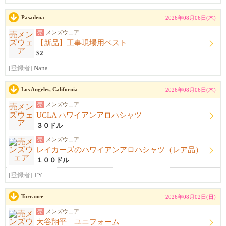
Pasadena
2026年08月06日(木)
売
メンズウェア
【新品】工事現場用ベスト
$2
[登録者]
Nana
Los Angeles, California
2026年08月06日(木)
売
メンズウェア
UCLA ハワイアンアロハシャツ
３０ドル
売
メンズウェア
レイカーズのハワイアンアロハシャツ（レア品）
１００ドル
[登録者]
TY
Torrance
2026年08月02日(日)
売
メンズウェア
大谷翔平 ユニフォーム