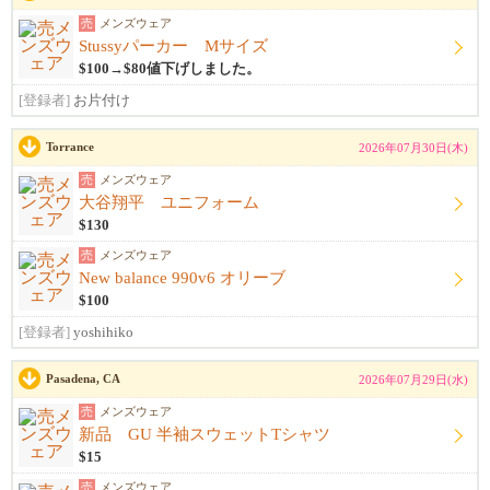
売
メンズウェア
Stussyパーカー Mサイズ
$100→$80値下げしました。
[登録者]
お片付け
Torrance
2026年07月30日(木)
売
メンズウェア
大谷翔平 ユニフォーム
$130
売
メンズウェア
New balance 990v6 オリーブ
$100
[登録者]
yoshihiko
Pasadena, CA
2026年07月29日(水)
売
メンズウェア
新品 GU 半袖スウェットTシャツ
$15
売
メンズウェア