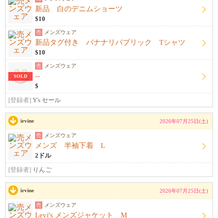
新品 白のデニムショーツ
$10
売
メンズウェア
新品タグ付き バナナリパブリック Tシャツ
$10
売
メンズウェア
--
SOLD
$
[登録者]
Y's セール
irvine
2026年07月25日(土)
売
メンズウェア
メンズ 半袖下着 L
2ドル
[登録者]
りんご
irvine
2026年07月25日(土)
売
メンズウェア
Levi's メンズジャケット M