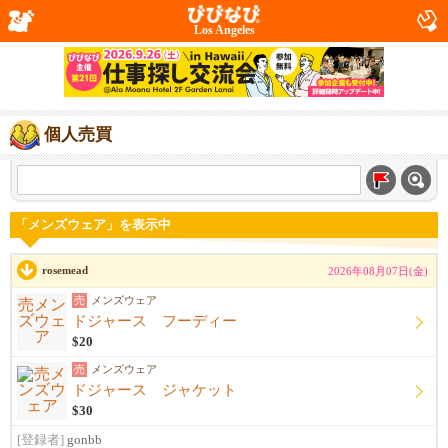
Los Angeles
個人売買
「メンズウェア」を表示中
rosemead
2026年08月07日(金)
売
メンズウェア
ドジャース フーディー
$20
売
メンズウェア
ドジャース ジャケット
$30
[登録者]
gonbb