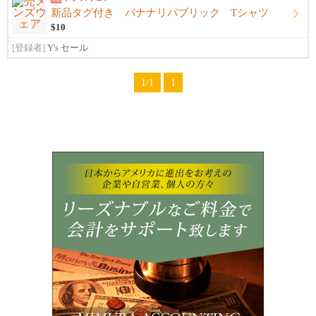
新品タグ付き バナナリパブリック Tシャツ
$10
[登録者]
Y's セール
1/1
1