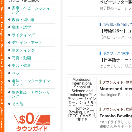
カテゴリ別に表示
ベビーシッター致
家事・ベビーシッティ
お子様のベビーシッタ
ング
教育・習い事
情報掲示板
/
探し
翻訳・語学
【時給$25〜】
ライティング
【ベビーシッター＆
デザイン・アート
ポスティング
ギグワーク
/
家事
写真・動画
【日本語ナニー・
美容・健康
はじめまして。 現
ペット
趣味・エンターテイン
タウンガイド
/
教
メント
Montessori I
悩み相談・カウンセリ
エンス＆テクノ
Huntington
ング
その他
タウンガイド
/
病
Tomoko Bowling
ついイライラしてし
親御さんをサポート
出すだけでも、気持