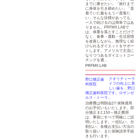
までに痩せたい」「旅行まで
に身体を引き締めたい」「昔
着ていた服をもう一度着た
い」そんな目標があっても、
一人で続けるのは簡単ではあ
りません。PRFMX.LABで
は、体重を落とすことだけで
なく、食事・運動・生活習慣
を改善しながら、無理なく続
けられるダイエットをサポー
トします。アメリカで主流に
なりつつあるダイエットコー
チングを通...
PRFMX.LAB
クオリティーラ
イフの向上に美
しい歯を…野口
矯正歯科医院です。ロサンゼ
ルス・トーラ...
治療費は明朗会計! 保険適用
のお手伝いもいたします。部
分矯正＄2,150～矯正費用
は、事前にすべて明確にご説
明いたします。一括払い、分
割払い、各種お支払い方法の
取り扱い、また保険請求手続
きも行います。