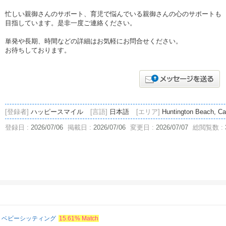
忙しい親御さんのサポート、育児で悩んでいる親御さんの心のサポートも
目指しています。是非一度ご連絡ください。
単発や長期、時間などの詳細はお気軽にお問合せください。
お待ちしております。
[登録者]
ハッピースマイル
[言語]
日本語
[エリア]
Huntington Beach, Ca
登録日 :
2026/07/06
掲載日 :
2026/07/06
変更日 :
2026/07/07
総閲覧数 :
・ベビーシッティング
15.61% Match