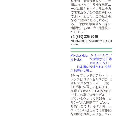
０年間、補習授業校を２０年
間にわたって、多様な教育ニ
ーズに応えるべく、常に全力
で未来ある子女の教育を行っ
てまいりました。この度さら
なるご要望にお応えするた
め、「西大和学園オンライン
補習校」を2022年4月開校い
たしまし...
+1 (310) 325-7040
Nishiyamato Academy of Cali
fornia
カリフォルニア
で体験する日本
のおもてなし
日本風の洗練された空間
と緑豊かな安...
都ハイブリッドホテル・トー
ランスはロサンゼルス(北）と
オレンジカウンティー（南）
の中間に位置しております。
海岸までは3.5マイル(5.6km)
です。お車でロサンゼルス・
ダウンタウンより約25分、ロ
サンゼルス国際空港(LAX)よ
り約15分です。ホテル内、レ
ストランいせしまでは本格的
な和食をお楽しみ頂き、スパ