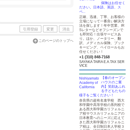
保険はお任せく
ださい。日本語、英語、ス
ペ...
正確、迅速、丁寧、お客様の
立場になって一番良い解決方
法を探します！年中営業、IR
引用登録
変更
消去
Sレターなどオフシーズンで
も即対応！出張サービスあ
り。ほか、ノータリー、翻
このページのトップへ
訳、メディカル保険、ブック
キーピング、ペイロールもお
任せください！
+1 (310) 848-7168
SAYAKA TAIRA E.A.TAX SER
VICE
【春のオープン
ハウスのご案
内】笑顔あふれ
る子どもたちの
様子をご覧ください！
奈良県の超有名進学校 西大
和学園中高等学校の系列校で
ある西大和学園カリフォルニ
ア校サウスカリフォルニアの
日本教育へのニーズに応えて
きた西大和学園カリフォルニ
ア校は、全日制日本人学校３