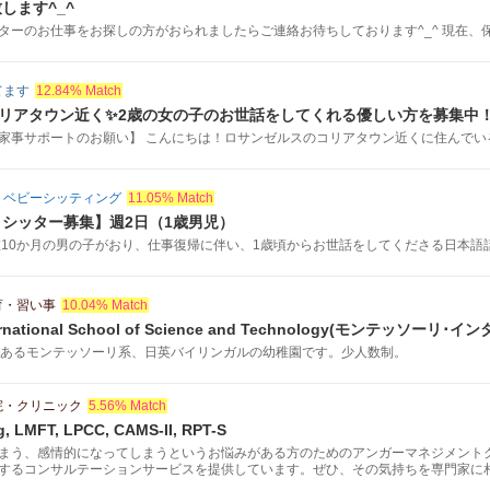
します^_^
ーのお仕事をお探しの方がおられましたらご連絡お待ちしております^_^ 現在、保育
てます
12.84% Match
コリアタウン近く✨2歳の女の子のお世話をしてくれる優しい方を募集中
家事サポートのお願い】 こんにちは！ロサンゼルスのコリアタウン近くに住んでいる韓
・ベビーシッティング
11.05% Match
シッター募集】週2日（1歳男児）
在10か月の男の子がおり、仕事復帰に伴い、1歳頃からお世話をしてくださる日本語話.
育・習い事
10.04% Match
nternational School of Science and Technology(モンテ
ロジー）
 Beachにあるモンテッソーリ系、日英バイリンガルの幼稚園です。少人数制。
院・クリニック
5.56% Match
, LMFT, LPCC, CAMS-II, RPT-S
まう、感情的になってしまうというお悩みがある方のためのアンガーマネジメントクラス
するコンサルテーションサービスを提供しています。ぜひ、その気持ちを専門家に
ちが少し楽になるかと思います。