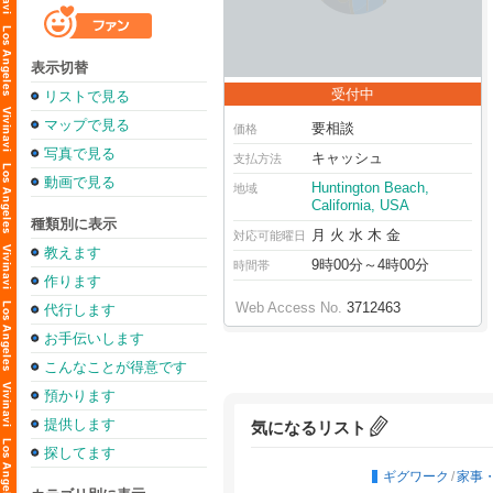
表示切替
受付中
リストで見る
マップで見る
要相談
価格
写真で見る
キャッシュ
支払方法
動画で見る
Huntington Beach,
地域
California, USA
種類別に表示
月 火 水 木 金
対応可能曜日
教えます
9時00分～4時00分
時間帯
作ります
Web Access No.
3712463
代行します
お手伝いします
こんなことが得意です
預かります
提供します
気になるリスト
探してます
ギグワーク
/
家事