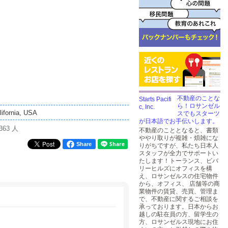
不動産のことな
ら！ロサンゼル
lifornia, USA
スでもスターツ
が日本語でお手伝いします。
363 人
不動産のこととなると、書類
ややり取りが複雑・煩雑にな
Share
りがちですが、私たち日本人
スタッフが全力でサポートい
たします！トーランス、ビバ
リーヒルズにオフィスを構
え、ロサンゼルスの住宅物件
から、オフィス、 店舗等の商
業物件の賃貸、売買、管理ま
で、不動産に関するご相談を
承っております。日本からお
越しの駐在員の方、留学生の
方、ロサンゼルス現地にお住