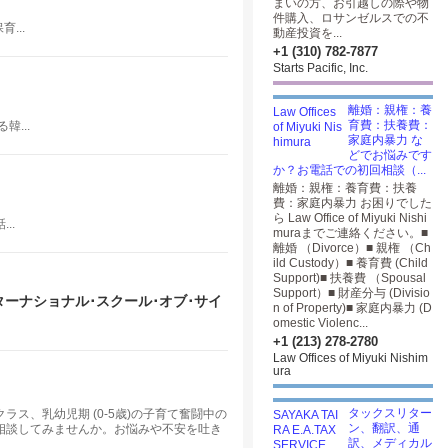
まいの方、お引越しの際や物
件購入、ロサンゼルスでの不
...
動産投資を...
+1 (310) 782-7877
Starts Pacific, Inc.
！
離婚：親権：養
育費：扶養費：
...
家庭内暴力 な
どでお悩みです
か？お電話での初回相談（...
離婚：親権：養育費：扶養
費：家庭内暴力 お困りでした
ら Law Office of Miyuki Nishi
..
muraまでご連絡ください。■
離婚 （Divorce）■ 親権 （Ch
ild Custody）■ 養育費 (Child
Support)■ 扶養費 （Spousal
Support）■ 財産分与 (Divisio
ッソーリ･インターナショナル･スクール･オブ･サイ
n of Property)■ 家庭内暴力 (D
omestic Violenc...
+1 (213) 278-2780
Law Offices of Miyuki Nishim
ura
タックスリター
、乳幼児期 (0-5歳)の子育て奮闘中の
ン、翻訳、通
相談してみませんか。お悩みや不安を吐き
訳、メディカル