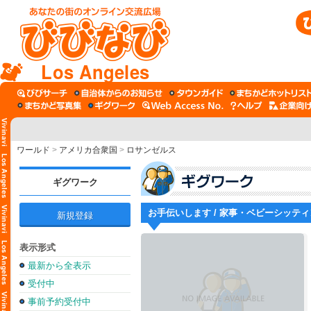
Los Angeles
ワールド
>
アメリカ合衆国
>
ロサンゼルス
ギグワーク
お手伝いします / 家事・ベビーシッテ
新規登録
表示形式
最新から全表示
受付中
事前予約受付中