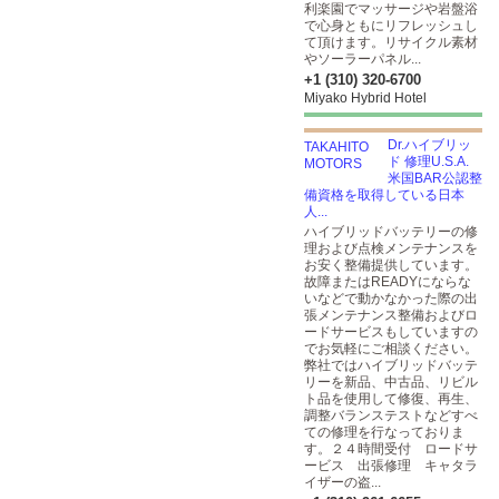
利楽園でマッサージや岩盤浴
で心身ともにリフレッシュし
て頂けます。リサイクル素材
やソーラーパネル...
+1 (310) 320-6700
Miyako Hybrid Hotel
Dr.ハイブリッ
ド 修理U.S.A.
米国BAR公認整
備資格を取得している日本
人...
ハイブリッドバッテリーの修
理および点検メンテナンスを
お安く整備提供しています。
故障またはREADYにならな
いなどで動かなかった際の出
張メンテナンス整備およびロ
ードサービスもしていますの
でお気軽にご相談ください。
弊社ではハイブリッドバッテ
リーを新品、中古品、リビル
ト品を使用して修復、再生、
調整バランステストなどすべ
ての修理を行なっておりま
す。２４時間受付 ロードサ
ービス 出張修理 キャタラ
イザーの盗...