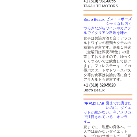
+1 (310) 961-6655
TAKAHITO MOTORS
ビストロボーズ
シックな店内く
つろぎながらワインやカクテ
ルでイタリアン料理を味わ...
食事は勿論お酒と合うアラカ
ルトワインの種類カクテルの
種類も豊富です。深夜１時迄
（金曜日は深夜2時迄）の営
業しておりますので、ゆっく
りくつろいでご飲食して頂け
ます。フィレステーキ、イカ
墨パスタ、トマトソースパス
タ等お食事は勿論お酒に合う
アラカルトも豊富です。
+1 (310) 320-5820
Bistro Beaux
夏までに痩せた
いのに、ダイエ
ットが続かない。今アメリカ
で注目されている「オンラ
イ...
夏までに、理想の身体へ。一
人では続かないダイエット
を、プロのサポートで。「夏