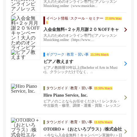
オンラインピアノレッスン
大人のためのオンライン専門ピアノレッスン
Musicking.online（www.musickin...
イベント情報
/
スクール・セミナー
27.09% Matc
h
入会金無料+２ヶ月月謝２０％OFFキャ
ンペーン！大人のためのオンラインピア
大人のためのオンライン専門ピアノレッスン
ノレッスン”Musicking”
Musicking.online（https://www....
ギグワーク
/
教育・習い事
25.24% Match
ピアノ教えます
ピアノ教師暦10年以上(Bachelor of Arts in Musi
c)。クラシックだけでなく、...
タウンガイド
/
教育・習い事
19.39% Match
Hiro Piano Service, Inc.
ピアノのことならお任せください！レンタル・
中古販売・修理、調律・運搬・買取・レッスン
まで。卸売り価格で販売中！「運送費込でもロ
ーカルのお店よりも安い」と他州からご注文さ
れる方もいらっしゃいます。売却される際に
タウンガイド
/
教育・習い事
11.62% Match
は、弊社で買取も致します。お取り扱いブラン
ド：YAMAHA・KAWAI・STEINWAY&SONS。
OTOIRO＋（おといろプラス）/株式会社
ファウンテンバレーで ピアノレッスンも開催
エルパ
＜今なら入会金無料！キャンペーン実施中♪＞日
中。初級から上級まで全ての年齢の方にお教え