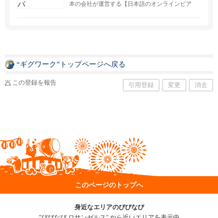
本の会社が運営する【日本語のオンラインピア
致します。
ノレッスン】🎼初回体験レッスン無料🎼ぜひHP
よりお申込みください♪
“ギグワーク”トップページへ戻る
この登録を報告
引用登録
変更
消去
このページのトップへ
身近なエリアのびびなび
"びびなび ロサンゼルス" から近いエリアを表示中