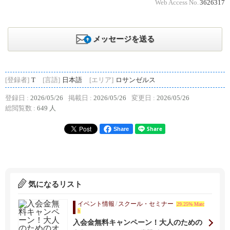
Web Access No.
3626317
メッセージを送る
[登録者]
T
[言語]
日本語
[エリア]
ロサンゼルス
登録日 :
2026/05/26
掲載日 :
2026/05/26
変更日 :
2026/05/26
総閲覧数 :
649 人
Share
気になるリスト
イベント情報
/
スクール・セミナー
29.25% Matc
h
入会金無料キャンペーン！大人のための