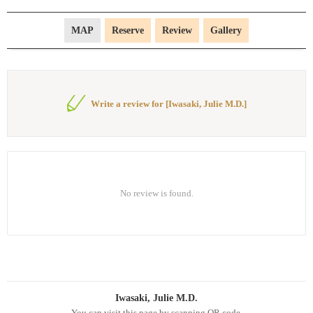
MAP
Reserve
Review
Gallery
Write a review for [Iwasaki, Julie M.D.]
No review is found.
Iwasaki, Julie M.D.
You can visit this page by scanning QR code.