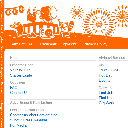
Terms of Use
Trademark / Copyright
Privacy Policy
Help
Vivinavi Service
First-time User
Visit
Vivinavi CLS
Town Guide
Starter Guide
Hot List
Events
Questions
FAQ
Daily life
Contact Us
Find Job
Find Info
Advertising & Paid Listing
Gig Work
Feel free to contact us
Contact us about advertising
Submit Press Release
For Media