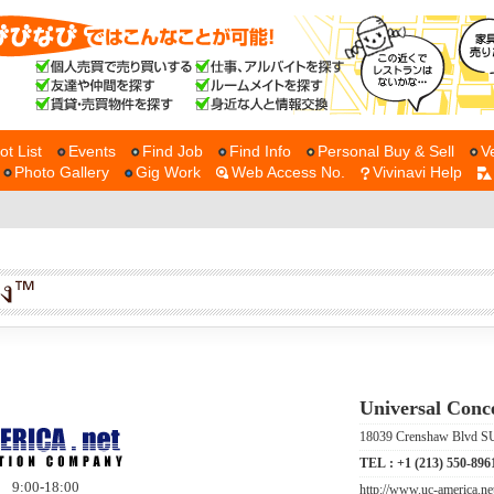
ot List
Events
Find Job
Find Info
Personal Buy & Sell
V
Photo Gallery
Gig Work
Web Access No.
Vivinavi Help
Universal Conc
18039 Crenshaw Blvd SU
TEL :
+1 (213) 550-896
9:00-18:00
http://www.uc-america.ne