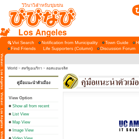
Los Angeles
Vivi Search
Notification from Municipality
Town Guide
H
Find Friends
Life Supporters (Column)
Discussion Forum
World
>
สหรัฐอเมริกา
>
ลอสแอนเจลิส
คู่มือแนะนำตัวเมือง
View Option
Show all from recent
List View
Map View
Image View
Video View