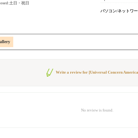
losed:土日・祝日
パソコン/ネットワ
allery
Write a review for [Universal Concern America,
No review is found.