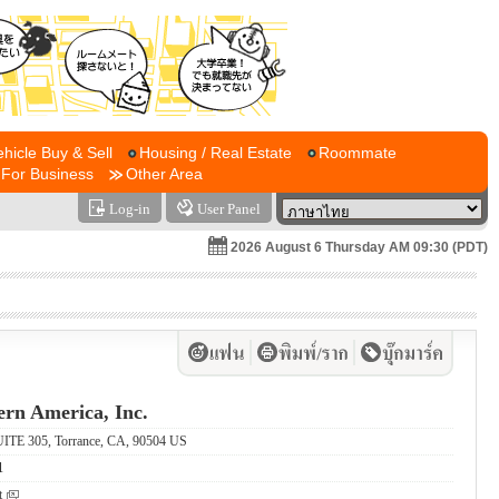
ehicle Buy & Sell
Housing / Real Estate
Roommate
For Business
Other Area
Log-in
User Panel
2026 August 6 Thursday AM 09:30 (PDT)
ern America, Inc.
ITE 305, Torrance, CA, 90504 US
1
t