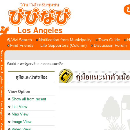
Los Angeles
Vivi Search
Notification from Municipality
Town Guide
H
Find Friends
Life Supporters (Column)
Discussion Forum
World
>
สหรัฐอเมริกา
>
ลอสแอนเจลิส
คู่มือแนะนำตัวเมือง
View Option
Show all from recent
List View
Map View
Image View
Video View