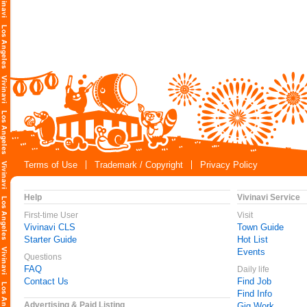
Terms of Use
Trademark / Copyright
Privacy Policy
Help
Vivinavi Service
First-time User
Visit
Vivinavi CLS
Town Guide
Starter Guide
Hot List
Events
Questions
FAQ
Daily life
Contact Us
Find Job
Find Info
Advertising & Paid Listing
Gig Work