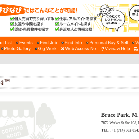
ot List
Events
Find Job
Find Info
Personal Buy & Sell
V
Photo Gallery
Gig Work
Web Access No.
Vivinavi Help
Bruce Park, M.
7872 Warker St Ste 108,
TEL :
+1 (714) 562-054