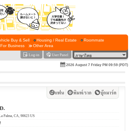
ehicle Buy & Sell
Housing / Real Estate
Roommate
For Business
Other Area
Log-in
User Panel
2026 August 7 Friday PM 09:59 (PDT)
D.
 La Palma, CA, 90623 US
2