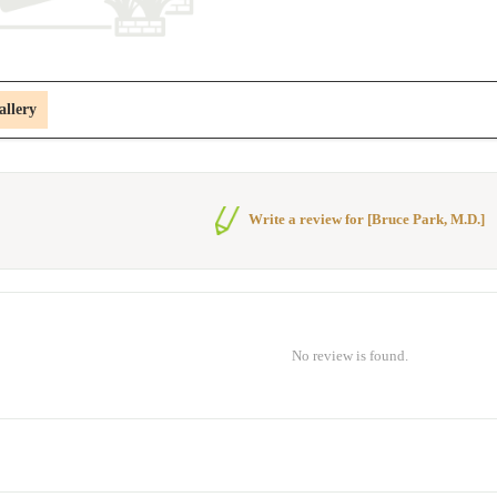
allery
Write a review for [Bruce Park, M.D.]
No review is found.