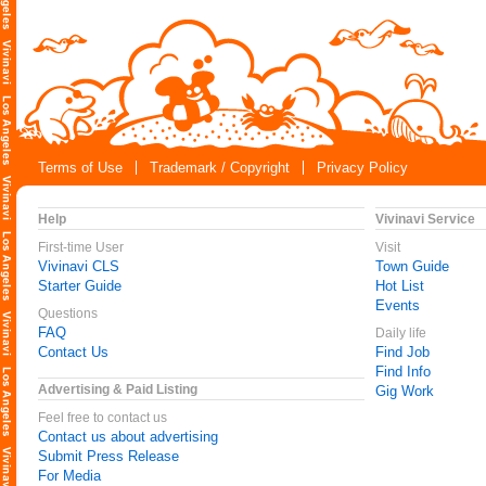
Terms of Use
Trademark / Copyright
Privacy Policy
Help
Vivinavi Service
First-time User
Visit
Vivinavi CLS
Town Guide
Starter Guide
Hot List
Events
Questions
FAQ
Daily life
Contact Us
Find Job
Find Info
Advertising & Paid Listing
Gig Work
Feel free to contact us
Contact us about advertising
Submit Press Release
For Media