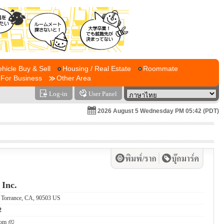
ehicle Buy & Sell
Housing / Real Estate
Roommate
For Business
Other Area
Log-in
User Panel
2026 August 5 Wednesday PM 05:42 (PDT)
 Inc.
, Torrance, CA, 90503 US
2
com