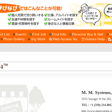
ot List
Events
Find Job
Find Info
Personal Buy & Sell
V
Photo Gallery
Gig Work
Web Access No.
Vivinavi Help
M. M. Systems,
3555 Voyager St Ste 202
TEL :
+1 (310) 214-801
http://www.mmsystems.