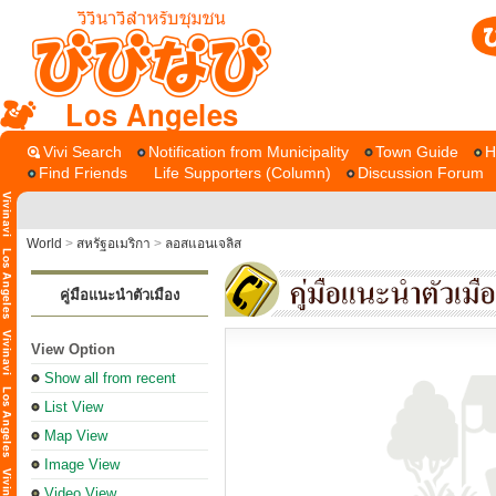
Los Angeles
Vivi Search
Notification from Municipality
Town Guide
H
Find Friends
Life Supporters (Column)
Discussion Forum
World
>
สหรัฐอเมริกา
>
ลอสแอนเจลิส
คู่มือแนะนำตัวเมือง
View Option
Show all from recent
List View
Map View
Image View
Video View