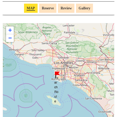
MAP
Reserve
Review
Gallery
+
−