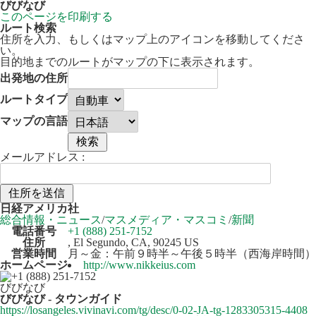
びびなび
このページを印刷する
ルート検索
住所を入力、もしくはマップ上のアイコンを移動してくださ
い。
目的地までのルートがマップの下に表示されます。
出発地の住所
ルートタイプ
マップの言語
メールアドレス :
50 km
Leaflet
| ©
OpenStreetMap
contributors
日経アメリカ社
+
総合情報・ニュース
/
マスメディア・マスコミ
/
新聞
電話番号
+1 (888) 251-7152
−
住所
, El Segundo, CA, 90245 US
営業時間
月～金：午前９時半～午後５時半（西海岸時間）
ホームページ
http://www.nikkeius.com
びびなび
びびなび - タウンガイド
https://losangeles.vivinavi.com/tg/desc/0-02-JA-tg-1283305315-4408