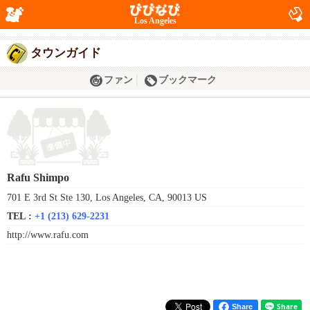
Los Angeles
タウンガイド
ファン
ブックマーク
Rafu Shimpo
701 E 3rd St Ste 130, Los Angeles, CA, 90013 US
TEL :
+1 (213) 629-2231
http://www.rafu.com
Share