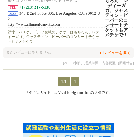
場・コンサート会場
/
チケットサービス
+1 (213) 217-5130
TEL
340 E 2nd St Ste 305,
Los Angeles
, CA, 90012 U
MAP
S
http://www.allamerican-tkt.com
野球、バスケ、ゴルフ観戦のチケットはもちろん、レデ
ィーガガ、ジャスティン・ビーバーのコンサートチケッ
トもアメチケで！
まだレビューはありません。
レビューを書く
[ページ制作]
[営業時間・内容変更]
[閉店報告]
1/1
1
「タウンガイド」はVivid Navigation, Inc.の商標です。