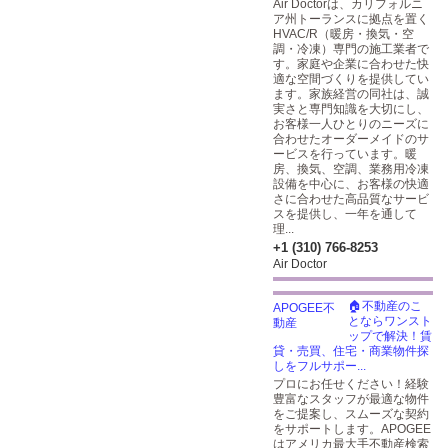
Air Doctorは、カリフォルニ
ア州トーランスに拠点を置く
HVAC/R（暖房・換気・空
調・冷凍）専門の施工業者で
す。家庭や企業に合わせた快
適な空間づくりを提供してい
ます。家族経営の同社は、誠
実さと専門知識を大切にし、
お客様一人ひとりのニーズに
合わせたオーダーメイドのサ
ービスを行っています。暖
房、換気、空調、業務用冷凍
設備を中心に、お客様の快適
さに合わせた高品質なサービ
スを提供し、一年を通して
理...
+1 (310) 766-8253
Air Doctor
🏠不動産のこ
とならワンスト
ップで解決！賃
貸・売買、住宅・商業物件探
しをフルサポー...
プロにお任せください！経験
豊富なスタッフが最適な物件
をご提案し、スムーズな契約
をサポートします。APOGEE
はアメリカ最大手不動産検索