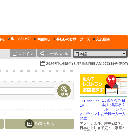
ログイン
ユーザパネル
2026年(令和8年) 8月7日金曜日 AM 07時49分 (PDT)
1.5歳からの 日
本語 / 英語教室
【トーランス・
オンライン】お子様一人一人
の生...
アメリカ永住、駐在&帰国、
動画で見る
日本から駐在予定のご家庭へ