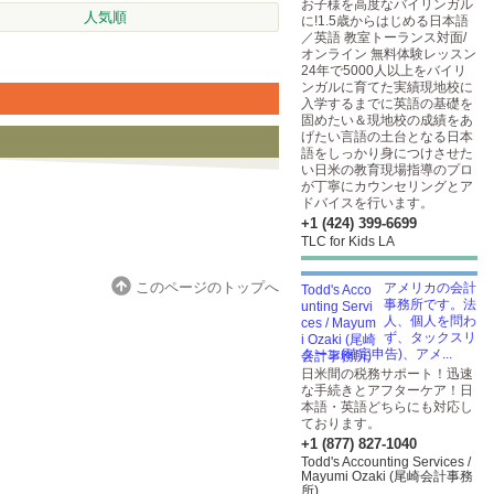
お子様を高度なバイリンガル
人気順
に!1.5歳からはじめる日本語
／英語 教室トーランス対面/
オンライン 無料体験レッスン
24年で5000人以上をバイリ
ンガルに育てた実績現地校に
入学するまでに英語の基礎を
固めたい＆現地校の成績をあ
げたい言語の土台となる日本
語をしっかり身につけさせた
い日米の教育現場指導のプロ
が丁寧にカウンセリングとア
ドバイスを行います。
+1 (424) 399-6699
TLC for Kids LA
このページのトップへ
アメリカの会計
事務所です。法
人、個人を問わ
ず、タックスリ
ターン(確定申告)、アメ...
日米間の税務サポート！迅速
な手続きとアフターケア！日
本語・英語どちらにも対応し
ております。
+1 (877) 827-1040
Todd's Accounting Services /
Mayumi Ozaki (尾崎会計事務
所)