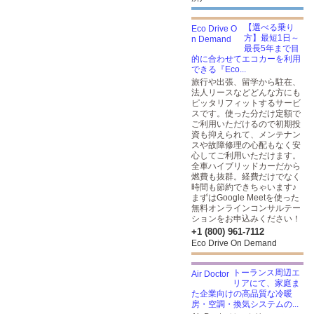
【選べる乗り
方】最短1日～
最長5年まで目
的に合わせてエコカーを利用
できる『Eco...
旅行や出張、留学から駐在、
法人リースなどどんな方にも
ピッタリフィットするサービ
スです。使った分だけ定額で
ご利用いただけるので初期投
資も抑えられて、メンテナン
スや故障修理の心配もなく安
心してご利用いただけます。
全車ハイブリッドカーだから
燃費も抜群。経費だけでなく
時間も節約できちゃいます♪
まずはGoogle Meetを使った
無料オンラインコンサルテー
ションをお申込みください！
+1 (800) 961-7112
Eco Drive On Demand
トーランス周辺エ
リアにて、家庭ま
た企業向けの高品質な冷暖
房・空調・換気システムの...