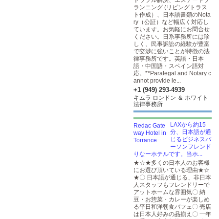
トラブル解決、エステートプ
ランニング (リビングトラス
ト作成）、日本語書類のNota
ry（公証）など幅広く対応し
ています。お気軽にお問合せ
ください。日系事務所には珍
しく、民事訴訟の経験が豊富
で交渉に強いことが特徴の法
律事務所です。英語・日本
語・中国語・スペイン語対
応。**Paralegal and Notary c
annot provide le...
+1 (949) 293-4939
キムラ ロンドン ＆ ホワイト
法律事務所
LAXから約15
分、日本語が通
じるビジネスパ
ーソンフレンド
りなーホテルです。当ホ...
★☆★多くの日本人のお客様
にお選び頂いている理由★☆
★〇 日本語が通じる、非日本
人スタッフもフレンドリーで
アットホームな雰囲気〇 納
豆・お惣菜・カレーが楽しめ
る平日和洋朝食バフェ〇 売店
は日本人好みの品揃え〇 一年