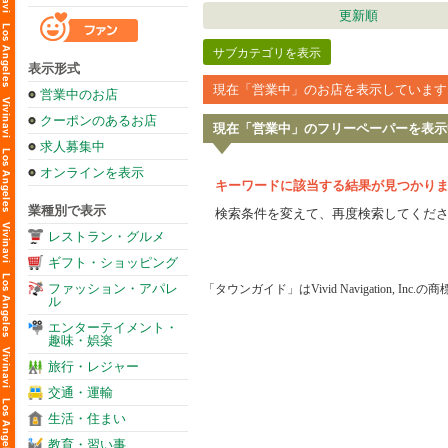
更新順
サブカテゴリを表示
表示形式
現在「営業中」のお店を表示しています
営業中のお店
クーポンのあるお店
現在「営業中」のフリーペーパーを表示
求人募集中
オンラインを表示
キーワードに該当する結果が見つかり
業種別で表示
検索条件を変えて、再度検索してくだ
レストラン・グルメ
ギフト・ショッピング
ファッション・アパレ
「タウンガイド」はVivid Navigation, Inc.
ル
エンターテイメント・
趣味・娯楽
旅行・レジャー
交通・運輸
生活・住まい
教育・習い事