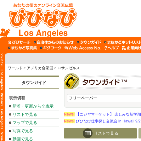
Los Angeles
ワールド
>
アメリカ合衆国
>
ロサンゼルス
タウンガイド
表示切替
新着・更新から全表示
リストで見る
News!
【ニジヤマーケット】 楽しみな新学
News!
びびなび仕事探し交流会 in Hawaii 9/26（
マップで見る
写真で見る
リストで見る
動画で見る