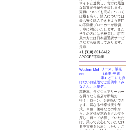
サイトと連携し、貴方に最適
な賃貸案件紹介を致します。
売買についても売却について
は最も高く、購入については
最も安く購入できるよう専門
の不動産ブローカーが親切、
丁寧に対応いたします。また
学生の方には学校探し、駐在
員の方には日本語通訳サービ
スなども提供しております。
是非、...
+1 (310) 801-6412
APOGEE不動産
リース、販売
（新車･中古
車）どこにも負
けないお値段でご提供中！み
なさん、正規デ...
高級車、ラグジュアリーカー
を買うなら当店が断然お
得！！ローン、分割払いでき
ます。異なる仕様状況や年
式、車種、価格などの中か
ら、お客様が求めるクルマを
探し、買って納得していただ
け、乗って安心していただけ
る中古車をお届けしたい。こ