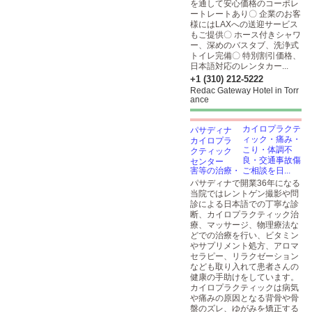
を通して安心価格のコーポレ
ートレートあり〇 企業のお客
様にはLAXへの送迎サービス
もご提供〇 ホース付きシャワ
ー、深めのバスタブ、洗浄式
トイレ完備〇 特別割引価格、
日本語対応のレンタカー...
+1 (310) 212-5222
Redac Gateway Hotel in Torr
ance
カイロプラクテ
ィック・痛み・
こり・体調不
良・交通事故傷
害等の治療・ ご相談を日...
パサディナで開業36年になる
当院ではレントゲン撮影や問
診による日本語での丁寧な診
断、カイロプラクティック治
療、マッサージ、物理療法な
どでの治療を行い、ビタミン
やサプリメント処方、アロマ
セラピー、リラクゼーション
なども取り入れて患者さんの
健康の手助けをしています。
カイロプラクティックは病気
や痛みの原因となる背骨や骨
盤のズレ、ゆがみを矯正する