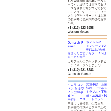
れがWestern Motorsのポリシ
ーです。近頃では日本でもリ
ースをされる方が増えてきて
いるようです。そこで、リー
スとは何か？リースとはお車
の契約時に契約期間後のお車
の買...
+1 (213) 923-6558
Western Motors
ホノルルのラー
メンシーンで2
0年以上の歴史
を誇ったごまいちラーメンは
ローカル御用...
カリフォルニア州レドンドビ
ーチにオープンしました!
+1 (310) 921-8283
Gomaichi Ramen
交通事故、企業
法務・ビジネス
トラブル・不動
産・雇用法・民
事訴訟・エステートプラン...
事故による怪我、企業法務、
契約書の作成やビジネス上の