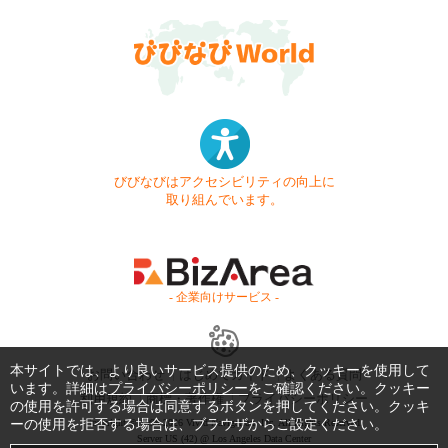
びびなびはアクセシビリティの向上に
取り組んでいます。
- 企業向けサービス -
本サイトでは、より良いサービス提供のため、クッキーを使用して
お問い合わせ
はじめてガイド
よくある質問
います。詳細は
プライバシーポリシー
をご確認ください。クッキー
利用規約
商標・著作権
プライバシーポリシー
の使用を許可する場合は同意するボタンを押してください。クッキ
ーの使用を拒否する場合は、ブラウザからご設定ください。
Copyright © 1999-2026 Vivid Navigation, Inc. All Rights Reserved.
Server US (42) @ Los Angeles Data Center