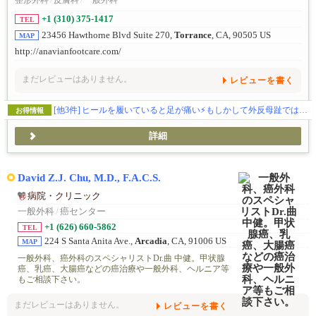
整形外科
/
皮膚科
/
一般外科
+1 (310) 375-1417
TEL
23456 Hawthorne Blvd Suite 270,
Torrance
, CA, 90505 US
MAP
http://anavianfootcare.com/
まだレビューはありません。
レビューを書く
[他3件]
ヒールを履いていると足が痛い⚡もしかして外反母趾ではないですか？
お得情報
詳細
David Z.J. Chu, M.D., F.A.C.S.
病院・クリニック
一般外科
/
癌センター
+1 (626) 660-5862
TEL
224 S Santa Anita Ave.,
Arcadia
, CA, 91006 US
MAP
一般外科、癌外科のスペシャリストDr.曲 中健。甲状腺
癌、乳癌、大腸癌などの癌治療や一般外科、ヘルニア等
もご相談下さい。
まだレビューはありません。
レビューを書く