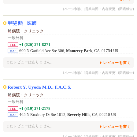
[ページ制作]
[営業時間・内容変更]
[閉店報告]
甲斐 勲 医師
病院・クリニック
一般外科
+1 (626) 571-8271
TEL
600 N Garfield Ave Ste 306,
Monterey Park
, CA, 91754 US
MAP
まだレビューはありません。
レビューを書く
[ページ制作]
[営業時間・内容変更]
[閉店報告]
Robert Y. Uyeda M.D., F.A.C.S.
病院・クリニック
一般外科
+1 (310) 271-2178
TEL
465 N Roxbury Dr Ste 1012,
Beverly Hills
, CA, 90210 US
MAP
まだレビューはありません。
レビューを書く
[ページ制作]
[営業時間・内容変更]
[閉店報告]