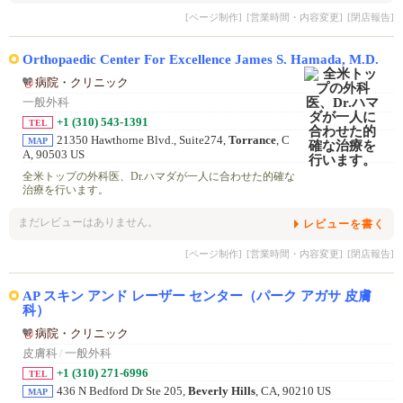
[ページ制作]
[営業時間・内容変更]
[閉店報告]
Orthopaedic Center For Excellence James S. Hamada, M.D.
病院・クリニック
一般外科
+1 (310) 543-1391
TEL
21350 Hawthorne Blvd., Suite274,
Torrance
, C
MAP
A, 90503 US
全米トップの外科医、Dr.ハマダが一人に合わせた的確な
治療を行います。
まだレビューはありません。
レビューを書く
[ページ制作]
[営業時間・内容変更]
[閉店報告]
AP スキン アンド レーザー センター（パーク アガサ 皮膚
科）
病院・クリニック
皮膚科
/
一般外科
+1 (310) 271-6996
TEL
436 N Bedford Dr Ste 205,
Beverly Hills
, CA, 90210 US
MAP