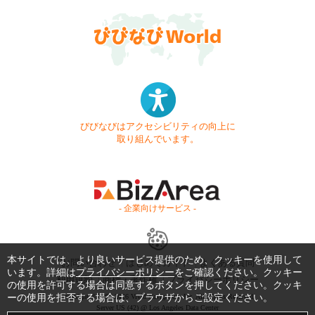
びびなびはアクセシビリティの向上に
取り組んでいます。
- 企業向けサービス -
本サイトでは、より良いサービス提供のため、クッキーを使用して
お問い合わせ
はじめてガイド
よくある質問
います。詳細は
プライバシーポリシー
をご確認ください。クッキー
利用規約
商標・著作権
プライバシーポリシー
の使用を許可する場合は同意するボタンを押してください。クッキ
Copyright © 1999-2026 Vivid Navigation, Inc. All Rights Reserved.
ーの使用を拒否する場合は、ブラウザからご設定ください。
Server US (42) @ Los Angeles Data Center