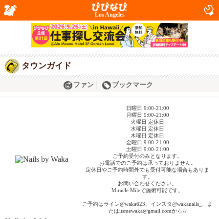
Los Angeles
タウンガイド
ファン
ブックマーク
日曜日 9:00-21:00
月曜日 9:00-21:00
火曜日 定休日
水曜日 定休日
木曜日 定休日
金曜日 9:00-21:00
土曜日 9:00-21:00
ご予約受付のみとなります。
お電話でのご予約は承っておりません。
定休日やご予約時間外でも受付可能な場合もありま
す。
お問い合わせください。
Miracle Mileで施術可能です。
ご予約はライン@waka623、インスタ@wakanails_、ま
たはitsmewaka@gmail.comから✩