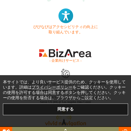
びびなびはアクセシビリティの向上に
取り組んでいます。
- 企業向けサービス -
本サイトでは、より良いサービス提供のため、クッキーを使用して
お問い合わせ
はじめてガイド
よくある質問
います。詳細は
プライバシーポリシー
をご確認ください。クッキー
利用規約
商標・著作権
プライバシーポリシー
の使用を許可する場合は同意するボタンを押してください。クッキ
ーの使用を拒否する場合は、ブラウザからご設定ください。
Copyright © 1999-2026 Vivid Navigation, Inc. All Rights Reserved.
Server US (44) @ Los Angeles Data Center