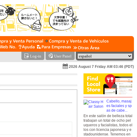
Log-in
User Panel
2026 August 7 Friday AM 03:46 (PDT)
Cabello, masaj
es faciales y sp
as de cabe...
En este salón de belleza total
trabajan un total de ocho pel
uqueros y facialistas, todos el
los con licencia japonesa y e
stadounidense. Tenemos en