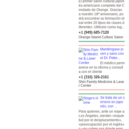
El primer salón cultural japon
és-americano completo del C
ondado de Orange. Gracias
a nuestro 18º aniversario, po
drá encontrar su formación id
eal entre 20 tipos de clases d
iferentes. Utilícelo como lug...
+1 (949) 685-7120
Orange Island Culture Salon
Manténgase jo
ven y sano con
el Dr. Peter...
El médico perm
anece en la oficina y consult
a con el cliente
+1 (310) 326-2161
Shin Family Medicine & Lase
r Center
Se trata de un s
ervicio en japo
nés, con ...
Para quienes, ante un viaje a
Los Ángeles, sienten «inquie
tud por el desplazamiento»,
«preocupación por el inglés»
o «no saben por dónde emp