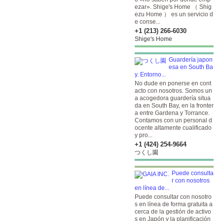
ezar». Shige's Home （ Shig
ezu Home ） es un servicio d
e conse...
+1 (213) 266-6030
Shige's Home
Guardería japon
esa en South Ba
y. Entorno...
No dude en ponerse en cont
acto con nosotros. Somos un
a acogedora guardería situa
da en South Bay, en la fronter
a entre Gardena y Torrance.
Contamos con un personal d
ocente altamente cualificado
y pro...
+1 (424) 254-9664
つくし園
Puede consulta
r con nosotros
en línea de...
Puede consultar con nosotro
s en línea de forma gratuita a
cerca de la gestión de activo
s en Japón y la planificación