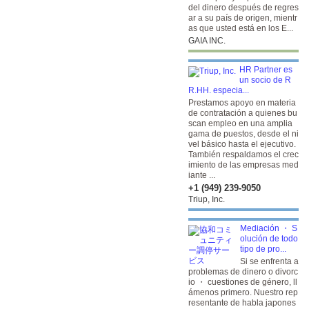
del dinero después de regres
ar a su país de origen, mientr
as que usted está en los E...
GAIA INC.
HR Partner es
un socio de R
R.HH. especia...
Prestamos apoyo en materia
de contratación a quienes bu
scan empleo en una amplia
gama de puestos, desde el ni
vel básico hasta el ejecutivo.
También respaldamos el crec
imiento de las empresas med
iante ...
+1 (949) 239-9050
Triup, Inc.
Mediación ・ S
olución de todo
tipo de pro...
Si se enfrenta a
problemas de dinero o divorc
io ・ cuestiones de género, ll
ámenos primero. Nuestro rep
resentante de habla japones