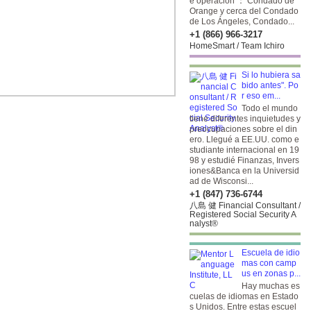
e operación ： Condado de
Orange y cerca del Condado
de Los Ángeles, Condado...
+1 (866) 966-3217
HomeSmart / Team Ichiro
Si lo hubiera sa
bido antes". Po
r eso em...
Todo el mundo
tiene diferentes inquietudes y
preocupaciones sobre el din
ero. Llegué a EE.UU. como e
studiante internacional en 19
98 y estudié Finanzas, Invers
iones&Banca en la Universid
ad de Wisconsi...
+1 (847) 736-6744
八島 健 Financial Consultant /
Registered Social Security A
nalyst®
Escuela de idio
mas con camp
us en zonas p...
Hay muchas es
cuelas de idiomas en Estado
s Unidos. Entre estas escuel