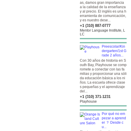
as, damos gran importancia
a la calidad de la enseñanza
y al precio. El inglés es una h
erramienta de comunicación,
y es nuestro dese...
+1 (310) 887-0777
Mentor Language Institute, L
LC
Preescolar/Kin
dergarten/1st G
rade 2 años...
Con 30 años de historia en S
outh Bay, Playhouse se comp
romete a conectar con las fa
milias y proporcionar una sóli
da educación básica a los ni
ños. La escuela ofrece clase
s pequeñas y el aprendizaje
del...
+1 (310) 371-1231
Playhouse
Por qué no em
pezar a aprend
er ？ Desde c
u...