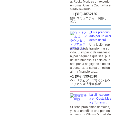
a, Rocky Mori, es un experto
en Small Claims Court y ha e
stado llevando ...
+1 (310) 487-2126
協和コミュニティー調停サー
ビス
¿Está preocup
ado por un acci
dente de trá...
Una lesión rep
entina puede transformar su
vida. El impacto de una lesió
n, por pequeña que sea, pue
de ser inmenso. Si está caus
ada por la negligencia de otr
a persona, la carga emocion
al ・y financiera p...
+1 (949) 999-2010
ウィリアムズ、ブラウン＆ウ
ィリアムズ法律事務所
La clínica oper
a en Costa Mes
a y Torrens...
Si tiene problemas dentales,
ya sea un niño o una person
a mayor, la Clínica Dental Mu