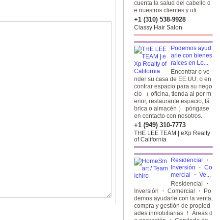
cuenta la salud del cabello d
e nuestros clientes y uti...
+1 (310) 538-9928
Classy Hair Salon
Podemos ayud
arle con bienes
raíces en Lo...
Encontrar o ve
nder su casa de EE.UU. o en
contrar espacio para su nego
cio （ oficina, tienda al por m
enor, restaurante espacio, fá
brica o almacén ） póngase
en contacto con nosotros.
+1 (949) 310-7773
THE LEE TEAM | eXp Realty
of California
Residencial ・
Inversión ・ Co
mercial ・ Ve...
Residencial ・
Inversión ・ Comercial ・ Po
demos ayudarle con la venta,
compra y gestión de propied
ades inmobiliarias ！ Áreas d