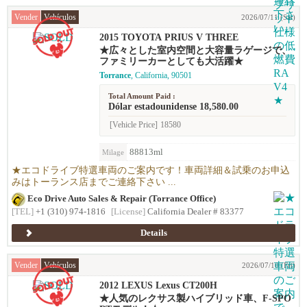
Vender
Vehículos
2026/07/11 (Sat)
2015 TOYOTA PRIUS V THREE
★広々とした室内空間と大容量ラゲージで、
ファミリーカーとしても大活躍★
Torrance
, California, 90501
Total Amount Paid :
Dólar estadounidense 18,580.00
[Vehicle Price]
18580
88813ml
Milage
★エコドライブ特選車両のご案内です！車両詳細＆試乗のお申込
みはトーランス店までご連絡下さい ...
Eco Drive Auto Sales & Repair (Torrance Office)
[TEL]
+1 (310) 974-1816
[License]
California Dealer # 83377
Details
Vender
Vehículos
2026/07/10 (Fri)
2012 LEXUS Lexus CT200H
★人気のレクサス製ハイブリッド車、F-SPO