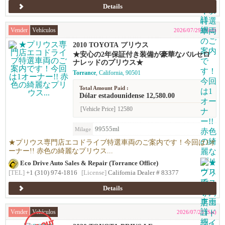
Details
Vender
Vehículos
2026/07/29 (Wed)
2010 TOYOTA プリウス
★安心の2年保証付き装備が豪華なバルセロ
ナレッドのプリウス★
Torrance
, California, 90501
Total Amount Paid :
Dólar estadounidense 12,580.00
[Vehicle Price]
12580
99555ml
Milage
★プリウス専門店エコドライブ特選車両のご案内です！今回は1オ
ーナー!! 赤色の綺麗なプリウス...
Eco Drive Auto Sales & Repair (Torrance Office)
[TEL]
+1 (310) 974-1816
[License]
California Dealer # 83377
Details
Vender
Vehículos
2026/07/25 (Sat)