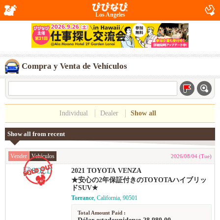
Los Angeles
Compra y Venta de Vehículos
Individual
Dealer
Show all
Show all from recent
Vender
Vehículos
2026/08/04 (Tue)
2021 TOYOTA VENZA
★安心の2年保証付きのTOYOTAハイブリッ
ドSUV★
Torrance
, California, 90501
Total Amount Paid :