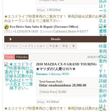
[Vehicle Price]
7980
138328ml
Milage
★エコドライブ特選車両のご案内です！ 車両詳細＆試乗のお申込
みはトーランス店までご連絡下さい...
Eco Drive Auto Sales & Repair (Torrance Office)
[TEL]
+1 (310) 974-1816
[License]
California Dealer # 83377
Details
プリウス
ハイブリッドカー
中古車
学生
車
Vender
Vehículos
2026/07/18 (Sat)
2018 MAZDA CX-9 GRAND TOURING
★マツダの7人乗りSUV★
Torrance
, California, 90501
Total Amount Paid :
Dólar estadounidense 20,980.00
[Vehicle Price]
20,980
61369ml
Milage
★エコドライブ特選車両のご案内です！ 車両詳細＆試乗のお申込