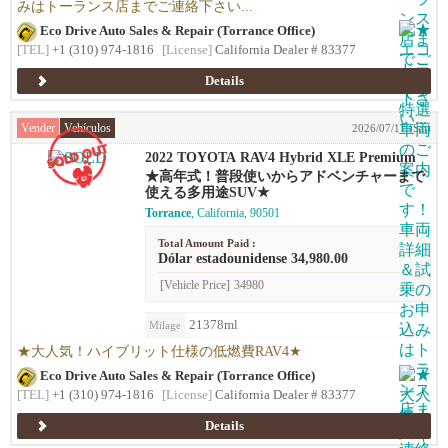
みはトーランス店までご連絡下さい...
Eco Drive Auto Sales & Repair (Torrance Office)
[TEL]
+1 (310) 974-1816
[License]
California Dealer # 83377
Details
Vender
Vehículos
2026/07/11 (Sat)
2022 TOYOTA RAV4 Hybrid XLE Premium
★高年式！普段使いからアドベンチャーまで
使える多用途SUV★
Torrance
, California, 90501
Total Amount Paid :
Dólar estadounidense 34,980.00
[Vehicle Price]
34980
21378ml
Milage
★大人気！ハイブリット仕様の低燃費RAV4★
Eco Drive Auto Sales & Repair (Torrance Office)
[TEL]
+1 (310) 974-1816
[License]
California Dealer # 83377
Details