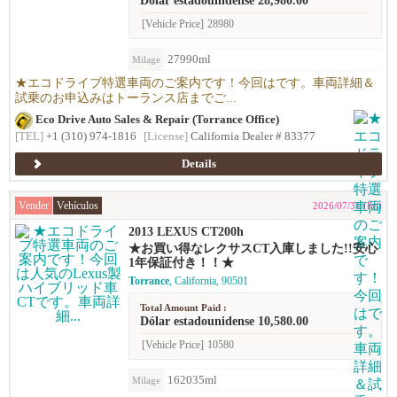
Dólar estadounidense 28,980.00
[Vehicle Price]
28980
27990ml
Milage
★エコドライブ特選車両のご案内です！今回はです。車両詳細＆
試乗のお申込みはトーランス店までご...
Eco Drive Auto Sales & Repair (Torrance Office)
[TEL]
+1 (310) 974-1816
[License]
California Dealer # 83377
Details
Vender
Vehículos
2026/07/31 (Fri)
2013 LEXUS CT200h
★お買い得なレクサスCT入庫しました!!安心
1年保証付き！！★
Torrance
, California, 90501
Total Amount Paid :
Dólar estadounidense 10,580.00
[Vehicle Price]
10580
162035ml
Milage