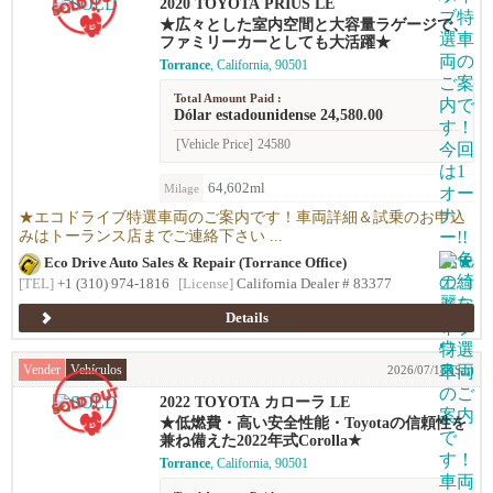
2020 TOYOTA PRIUS LE
★広々とした室内空間と大容量ラゲージで、
ファミリーカーとしても大活躍★
Torrance
, California, 90501
Total Amount Paid :
Dólar estadounidense 24,580.00
[Vehicle Price]
24580
64,602ml
Milage
★エコドライブ特選車両のご案内です！車両詳細＆試乗のお申込
みはトーランス店までご連絡下さい ...
Eco Drive Auto Sales & Repair (Torrance Office)
[TEL]
+1 (310) 974-1816
[License]
California Dealer # 83377
Details
Vender
Vehículos
2026/07/18 (Sat)
2022 TOYOTA カローラ LE
★低燃費・高い安全性能・Toyotaの信頼性を
兼ね備えた2022年式Corolla★
Torrance
, California, 90501