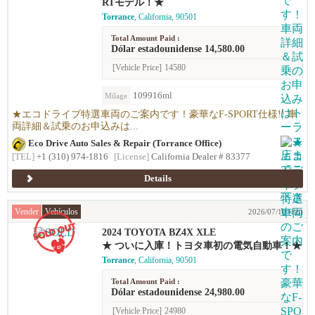
RTモデル！★
Torrance
, California, 90501
Total Amount Paid :
Dólar estadounidense 14,580.00
[Vehicle Price]
14580
109916ml
Milage
★エコドライブ特選車両のご案内です！豪華なF-SPORT仕様!! 車
両詳細＆試乗のお申込みは...
Eco Drive Auto Sales & Repair (Torrance Office)
[TEL]
+1 (310) 974-1816
[License]
California Dealer # 83377
Details
Vender
Vehículos
2026/07/10 (Fri)
2024 TOYOTA BZ4X XLE
★ ついに入庫！トヨタ車初の電気自動車！★
Torrance
, California, 90501
Total Amount Paid :
Dólar estadounidense 24,980.00
[Vehicle Price]
24980