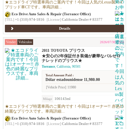
★エコドライブ特選車両のご案内です！今回は人気のLexus製ハイ
ブリッド車CTです。車両詳細...
Eco Drive Auto Sales & Repair (Torrance Office)
[TEL]
+1 (310) 974-1816
[License]
California Dealer # 83377
Details
Vender
Vehículos
2026/07/30 (Thu)
2011 TOYOTA プリウス
★安心の2年保証付き装備が豪華なバルセロ
ナレッドのプリウス★
Torrance
, California, 90501
Total Amount Paid :
Dólar estadounidense 11,980.00
[Vehicle Price]
11980
106143ml
Milage
★エコドライブ特選車両のご案内です！今回は1オーナー!! 赤色の
綺麗なプリウスです。車両詳細...
Eco Drive Auto Sales & Repair (Torrance Office)
[TEL]
+1 (310) 974-1816
[License]
California Dealer # 83377