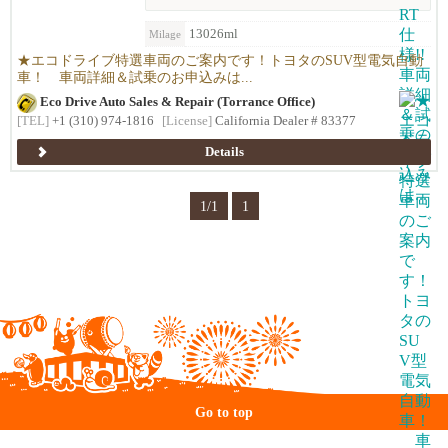
13026ml
Milage
★エコドライブ特選車両のご案内です！トヨタのSUV型電気自動
車！ 車両詳細＆試乗のお申込みは...
Eco Drive Auto Sales & Repair (Torrance Office)
[TEL]
+1 (310) 974-1816
[License]
California Dealer # 83377
Details
1/1
1
Go to top