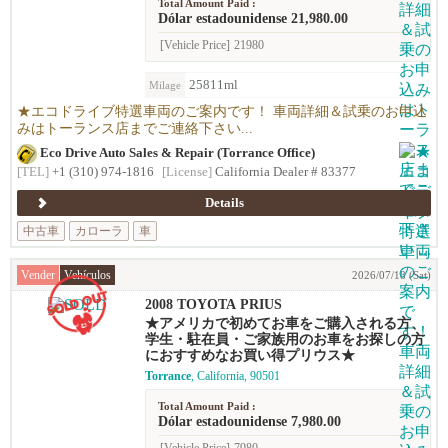
Total Amount Paid :
Dólar estadounidense 21,980.00
[Vehicle Price]
21980
25811ml
Milage
★エコドライブ特選車両のご案内です！ 車両詳細＆試乗のお申込
みはトーランス店までご連絡下さい...
Eco Drive Auto Sales & Repair (Torrance Office)
[TEL]
+1 (310) 974-1816
[License]
California Dealer # 83377
Details
中古車
カローラ
車
Vender
Vehículos
2026/07/18 (Sat)
2008 TOYOTA PRIUS
★アメリカで初めてお車をご購入される方、
学生・駐在員・ご家族用のお車をお探しの方
におすすめなお買い得プリウス★
Torrance
, California, 90501
Total Amount Paid :
Dólar estadounidense 7,980.00