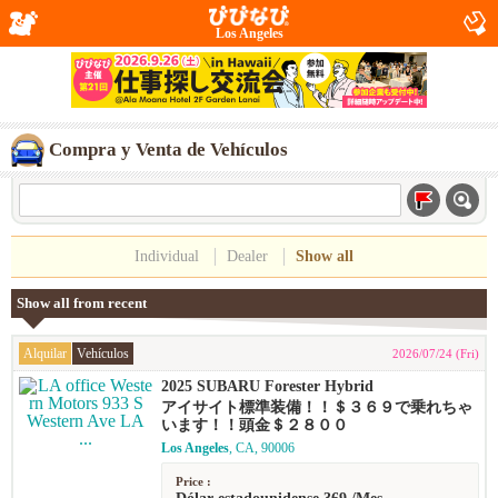
Los Angeles
Compra y Venta de Vehículos
Individual
Dealer
Show all
Show all from recent
Alquilar
Vehículos
2026/07/24 (Fri)
2025 SUBARU Forester Hybrid
アイサイト標準装備！！＄３６９で乗れちゃ
います！！頭金＄２８００
Los Angeles
, CA, 90006
Price :