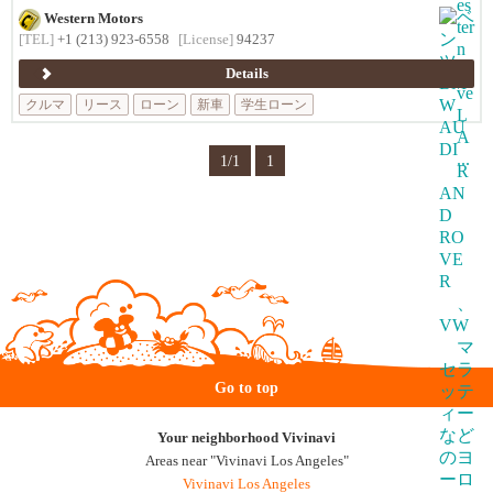
Western Motors
[TEL]
+1 (213) 923-6558
[License]
94237
Details
クルマ
リース
ローン
新車
学生ローン
1/1
1
Go to top
Your neighborhood Vivinavi
Areas near "Vivinavi Los Angeles"
Vivinavi Los Angeles