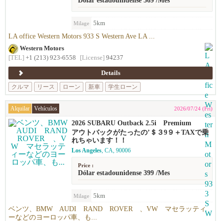
Dólar estadounidense 369 /Mes
5km
Milage
LA office Western Motors 933 S Western Ave LA ...
Western Motors
[TEL]
+1 (213) 923-6558
[License]
94237
Details
クルマ
リース
ローン
新車
学生ローン
Alquilar
Vehículos
2026/07/24 (Fri)
2026 SUBARU Outback 2.5i Premium
アウトバックがたったの’＄３9９＋TAXで乗
れちゃいます！！
Los Angeles
, CA, 90006
Price :
Dólar estadounidense 399 /Mes
5km
Milage
ベンツ、BMW AUDI RAND ROVER 、VW マセラッティ
ーなどのヨーロッパ車、も...