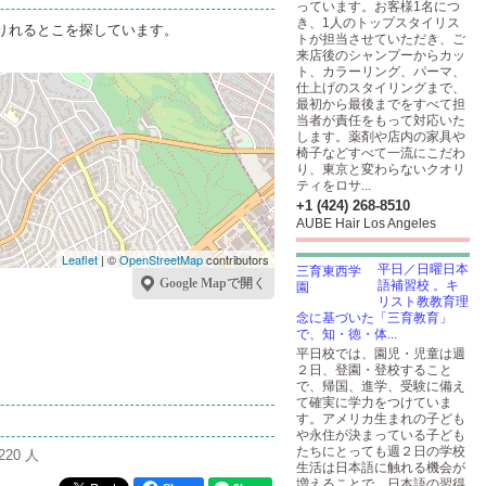
っています。お客様1名につ
き、1人のトップスタイリス
家を借りれるとこを探しています。
トが担当させていただき、ご
来店後のシャンプーからカッ
ト、カラーリング、パーマ、
仕上げのスタイリングまで、
最初から最後までをすべて担
当者が責任をもって対応いた
します。薬剤や店内の家具や
椅子などすべて一流にこだわ
り、東京と変わらないクオリ
ティをロサ...
+1 (424) 268-8510
AUBE Hair Los Angeles
Leaflet
| ©
OpenStreetMap
contributors
平日／日曜日本
Google Mapで開く
語補習校 。キ
リスト教教育理
念に基づいた「三育教育」
で、知・徳・体...
平日校では、園児・児童は週
２日、登園・登校すること
で、帰国、進学、受験に備え
て確実に学力をつけていま
す。アメリカ生まれの子ども
や永住が決まっている子ども
たちにとっても週２日の学校
220 人
生活は日本語に触れる機会が
増えることで、日本語の習得