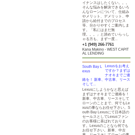
イナンスはしたくない。。。
そんな悩みを解決できるいろ
んなローンについて、仕組み
やメリット、デメリット、申
請から給付までのプロセス
等、分かりやすくご案内しま
す。「私にはまだ無
理。。。」と諦めていらっし
ゃる方も、まず一度...
+1 (949) 266-7761
Kana Makino - WEST CAPIT
AL LENDING
Lexusをお考え
ですか？まずは
ナオキまでご連
絡を！ 新車、中古車、リース
そして...
Lexusにしようかなと思えば
まずはナオキまでご連絡を！
新車、中古車、リースそして
ローンのことまで、何でもLe
xusの事ならお任せ下さい。S
outh Bay Lexusにて日本語の
セールスとしてLexusファン
のお客様に喜ばれておりま
す。Lexusのことなら何でも
お任せ下さい。新車、中古
車、リースそしてローンの事