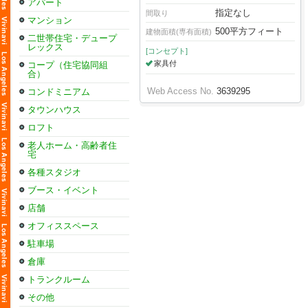
アパート
指定なし
間取り
マンション
500平方フィート
建物面積(専有面積)
二世帯住宅・デュープ
レックス
[コンセプト]
家具付
コープ（住宅協同組
合）
Web Access No.
3639295
コンドミニアム
タウンハウス
ロフト
老人ホーム・高齢者住
宅
各種スタジオ
ブース・イベント
店舗
オフィススペース
駐車場
倉庫
トランクルーム
その他