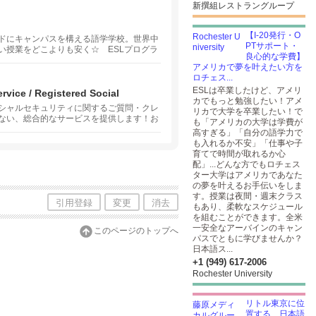
新撰組レストラングループ
【I-20発行・O
ドにキャンパスを構える語学学校。世界中
PTサポート・
い授業をどこよりも安く☆ ESLプログラ
良心的な学費】
ersation Management and
アメリカで夢を叶えたい方を
IC、IELTSのプログラムも。
ロチェス...
ESLは卒業したけど、アメリ
ice / Registered Social
カでもっと勉強したい！アメ
シャルセキュリティに関するご質問・クレ
リカで大学を卒業したい！で
ない、総合的なサービスを提供します！お
も「アメリカの大学は学費が
と思ってぜひお気軽にご相談ください！
高すぎる」「自分の語学力で
も入れるか不安」「仕事や子
育てで時間が取れるか心
配」...どんな方でもロチェス
ター大学はアメリカであなた
の夢を叶えるお手伝いをしま
す。授業は夜間・週末クラス
引用登録
変更
消去
もあり、柔軟なスケジュール
を組むことができます。全米
一安全なアーバインのキャン
このページのトップへ
パスでともに学びませんか？
日本語ス...
+1 (949) 617-2006
Rochester University
リトル東京に位
置する、日本語