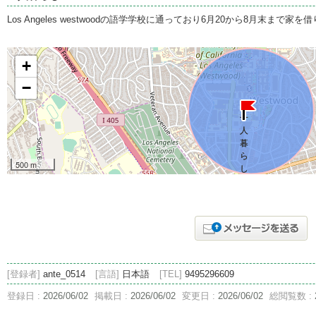
Los Angeles westwoodの語学学校に通っており6月20から8月末まで
+
−
500 m
[登録者]
ante_0514
[言語]
日本語
[TEL]
9495296609
登録日 :
2026/06/02
掲載日 :
2026/06/02
変更日 :
2026/06/02
総閲覧数 :