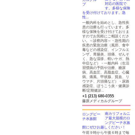
対応の医院で
す。多様な保険
を受け付けております。急
性...
一般内科を始めとし、急性疾
患の治療も行っています。多
様な保険を受け付けておりま
すのでお気軽にご相談くださ
い。～診察内容～・急性期の
疾患の緊急治療（風邪、食中
毒などの感染症、インフルエ
ンザ、胃腸炎、頭痛、ぜんそ
く、急な湿疹、軽いケガ、熱
中症など）・一般内科（生活
習慣病の予防や治療、糖尿
病、高血圧、高脂血症、心臓
病、痛風、甲状腺、貧血、リ
ウマチ、片頭痛など）・尿路
感染症、ぼうこう炎・健康診
断/定期健診...
+1 (213) 680-0355
藤原メディカルグループ
南カリフォルニ
ア最大規模のロ
ングビーチ水族
館にぜひお越しください！
午前９時から午後６時まで毎