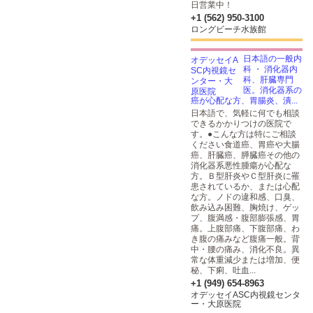
日営業中！
+1 (562) 950-3100
ロングビーチ水族館
日本語の一般内
科 ・ 消化器内
科、肝臓専門
医。消化器系の
癌が心配な方、胃腸炎、潰...
日本語で、気軽に何でも相談
できるかかりつけの医院で
す。●こんな方は特にご相談
ください食道癌、胃癌や大腸
癌、肝臓癌、膵臓癌その他の
消化器系悪性腫瘍が心配な
方。Ｂ型肝炎やＣ型肝炎に罹
患されているか、または心配
な方。ノドの違和感、口臭、
飲み込み困難、胸焼け、ゲッ
プ、腹満感・腹部膨張感、胃
痛。上腹部痛、下腹部痛、わ
き腹の痛みなど腹痛一般。背
中・腰の痛み、消化不良。異
常な体重減少または増加、便
秘、下痢、吐血...
+1 (949) 654-8963
オデッセイASC内視鏡センタ
ー・大原医院