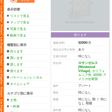
表示切替
リストで見る
マップで見る
写真で見る
借ります
動画で見る
$2000
/月
価格/賃料
種類別に表示
あり
保証会社等の有無
売ります
特になし
交通の利便
買います
ロサンゼルス
所在地
貸します
(Westwood
借ります
Village)
, カリフォ
ルニア州, 90095 ア
バケーションレンタル
メリカ合衆国
タイムシェア
アパート
物件
特になし
構造
カテゴリ別に表示
特になし 階 / 特に
階建
土地
なし 階建
一軒家
特になし
築年数