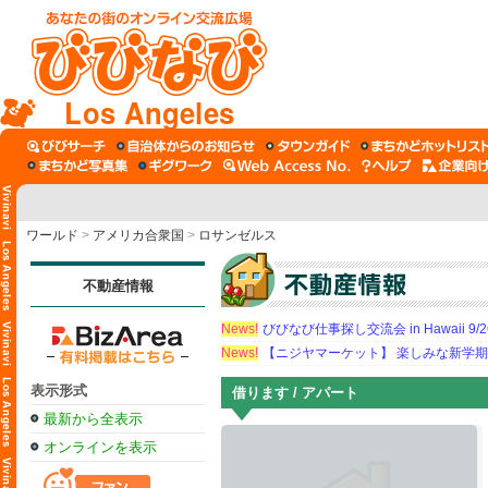
Los Angeles
ワールド
>
アメリカ合衆国
>
ロサンゼルス
不動産情報
News!
びびなび仕事探し交流会 in Hawaii 9/26（
News!
【ニジヤマーケット】 楽しみな新学
表示形式
借ります / アパート
最新から全表示
オンラインを表示