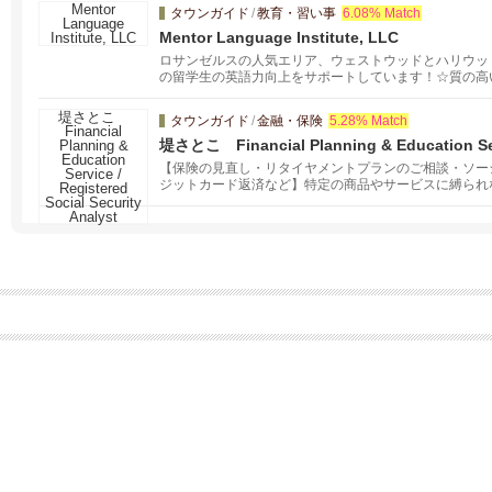
タウンガイド
/
教育・習い事
6.08% Match
Mentor Language Institute, LLC
ロサンゼルスの人気エリア、ウェストウッドとハリウッ
の留学生の英語力向上をサポートしています！☆質の高
ムに加え、発音をより強化することを目的としたプログラム（Conv
Accent Reduction）もあります。ビジネス英語、TOE
タウンガイド
/
金融・保険
5.28% Match
堤さとこ Financial Planning & Education Serv
Security Analyst
【保険の見直し・リタイヤメントプランのご相談・ソー
ジットカード返済など】特定の商品やサービスに縛られ
金の知識は、知らないと損することが多いので情報収集