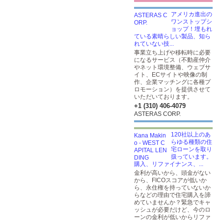
アメリカ進出の
ワンストップシ
ョップ！埋もれ
ている素晴らしい製品、知ら
れていない技...
事業立ち上げや移転時に必要
になるサービス（不動産仲介
やネット環境整備、ウェブサ
イト、ECサイトや映像の制
作、企業マッチングに各種プ
ロモーション）を提供させて
いただいております。
+1 (310) 406-4079
ASTERAS CORP.
120社以上のあ
らゆる種類の住
宅ローンを取り
扱っています。
購入、リファイナンス、...
金利が高いから、頭金がない
から、FICOスコアが低いか
ら、永住権を持っていないか
らなどの理由で住宅購入を諦
めていませんか？緊急でキャ
ッシュが必要だけど、今のロ
ーンの金利が低いからリファ