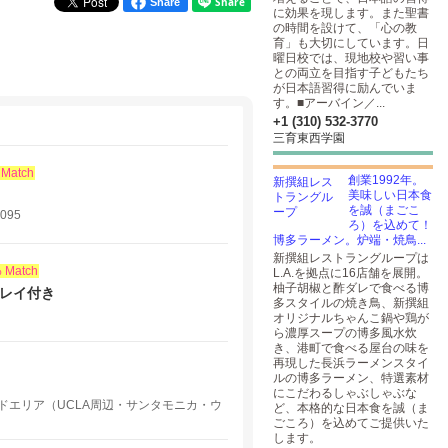
Share
に効果を現します。また聖書
の時間を設けて、「心の教
育」も大切にしています。日
曜日校では、現地校や習い事
との両立を目指す子どもたち
が日本語習得に励んでいま
す。■アーバイン／...
+1 (310) 532-3770
三育東西学園
 Match
創業1992年。
美味しい日本食
を誠（まごこ
095
ろ）を込めて！
博多ラーメン。炉端・焼鳥...
新撰組レストラングループは
 Match
L.A.を拠点に16店舗を展開。
柚子胡椒と酢ダレで食べる博
プレイ付き
多スタイルの焼き鳥、新撰組
オリジナルちゃんこ鍋や鶏が
ら濃厚スープの博多風水炊
き、港町で食べる屋台の味を
再現した長浜ラーメンスタイ
ルの博多ラーメン、特選素材
にこだわるしゃぶしゃぶな
ドエリア（UCLA周辺・サンタモニカ・ウ
ど、本格的な日本食を誠（ま
ごころ）を込めてご提供いた
します。