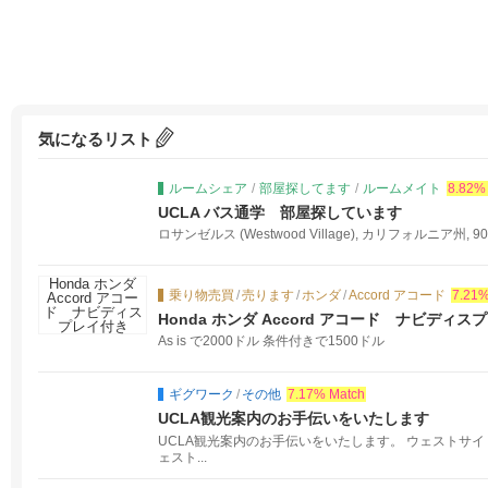
気になるリスト
ルームシェア
/
部屋探してます
/
ルームメイト
8.82%
UCLA バス通学 部屋探しています
ロサンゼルス (Westwood Village), カリフォルニア州, 90
乗り物売買
/
売ります
/
ホンダ
/
Accord アコード
7.21%
Honda ホンダ Accord アコード ナビディス
As is で2000ドル 条件付きで1500ドル
ギグワーク
/
その他
7.17% Match
UCLA観光案内のお手伝いをいたします
UCLA観光案内のお手伝いをいたします。 ウェストサイ
ェスト...