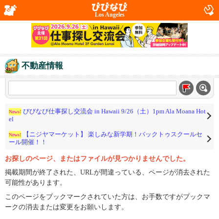
Los Angeles
不動産情報
びびなび仕事探し交流会 in Hawaii 9/26（土）1pm Ala Moana Hot
News!
el
【ニジヤマーケット】 楽しみな新学期！バックトゥスクールセ
News!
ール開催！！
お探しのページ、またはファイルが見つかりませんでした。
掲載期間が終了された、URLが間違っている、ページが消去された
可能性があります。
このページをブックマークされていた方は、お手数ですがブックマ
ークの消去または変更をお願いします。