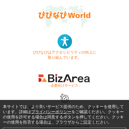
びびなびはアクセシビリティの向上に
取り組んでいます。
- 企業向けサービス -
本サイトでは、より良いサービス提供のため、クッキーを使用して
お問い合わせ
はじめてガイド
よくある質問
います。詳細は
プライバシーポリシー
をご確認ください。クッキー
利用規約
商標・著作権
プライバシーポリシー
の使用を許可する場合は同意するボタンを押してください。クッキ
ーの使用を拒否する場合は、ブラウザからご設定ください。
Copyright © 1999-2026 Vivid Navigation, Inc. All Rights Reserved.
Server US (44) @ Los Angeles Data Center