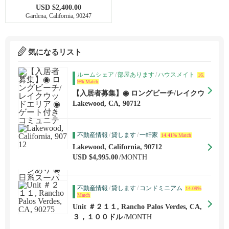
USD $2,400.00
Gardena, California, 90247
気になるリスト
ルームシェア
/
部屋あります
/
ハウスメイト
16.
9% Match
【入居者募集】◉ ロングビーチ/レイクウ
ッドエリア ◉ゲート付きコミュニティ ◉
Lakewood, CA, 90712
広々3階建てタウンハウス◉家具付き個室
◉駐車場ガレージあり ◉日系スーパー
◉...
不動産情報
/
貸します
/
一軒家
14.41% Match
Lakewood, California, 90712
USD $4,995.00
/MONTH
不動産情報
/
貸します
/
コンドミニアム
14.09%
Match
Unit ＃２１１, Rancho Palos Verdes, CA,
90275
３，１００ドル
/MONTH