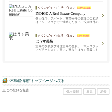
タウンガイド
/
生活・住まい
8.59% Match
INDIGO A Real Estate Company
個人住宅、アパート、商業物件の管理のご相談
はインディゴまでご連絡ください。投資物件の
ご購入後の管理はロサンゼルスで長い不動産管
理の経験を持つインディゴ・チームにお任せい
ただけます。
タウンガイド
/
生活・住まい
5.1% Match
はうす美装
室内の改装及び修理室内の全般、日本人スタッ
フが担当します。室内の事ならはうす美装にお
任せください。
“不動産情報”トップページへ戻る
この登録を報告
引用登録
変更
消去