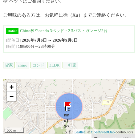
🐶 ペットはご相談ください。
ご興味のある方は、お気軽に徐（Xu）までご連絡ください、
Chino独立condo 3ベッド・2.5バス・ガレージ2台
Online
[開催日]
2026年7月6日 ～ 2026年9月6日
[時間]
18時00分～23時00分
貸家
chino
コンド
3LDK
一軒家
+
−
500 m
Leaflet
| ©
OpenStreetMap
contributors