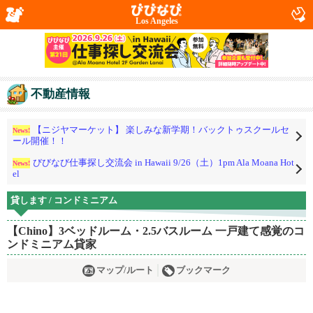
Los Angeles
不動産情報
【ニジヤマーケット】 楽しみな新学期！バックトゥスクールセ
News!
ール開催！！
びびなび仕事探し交流会 in Hawaii 9/26（土）1pm Ala Moana Hot
News!
el
貸します / コンドミニアム
【Chino】3ベッドルーム・2.5バスルーム 一戸建て感覚のコ
ンドミニアム貸家
マップ/ルート
ブックマーク