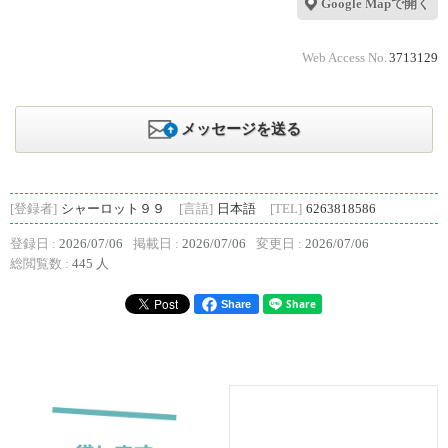
Google Mapで開く
Web Access No.
3713129
メッセージを送る
[登録者]
シャーロット９９
[言語]
日本語
[TEL]
6263818586
登録日 :
2026/07/06
掲載日 :
2026/07/06
変更日 :
2026/07/06
総閲覧数 :
445 人
Share