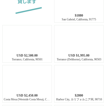
$1880
San Gabriel, California, 91775
USD $2,500.00
USD $1,995.00
Torrance, California, 90501
Torrance (Delthorne), California, 90503
USD $2,450.00
$2800
Costa Mesa (Westside Costa Mesa), California, 92627
Harbor City, カリフォルニア州, 90710