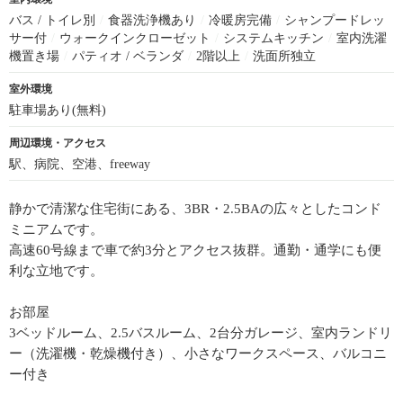
バス / トイレ別
/
食器洗浄機あり
/
冷暖房完備
/
シャンプードレッ
サー付
/
ウォークインクローゼット
/
システムキッチン
/
室内洗濯
機置き場
/
パティオ / ベランダ
/
2階以上
/
洗面所独立
室外環境
駐車場あり(無料)
周辺環境・アクセス
駅、病院、空港、freeway
静かで清潔な住宅街にある、3BR・2.5BAの広々としたコンド
ミニアムです。
高速60号線まで車で約3分とアクセス抜群。通勤・通学にも便
利な立地です。
お部屋
3ベッドルーム、2.5バスルーム、2台分ガレージ、室内ランドリ
ー（洗濯機・乾燥機付き）、小さなワークスペース、バルコニ
ー付き