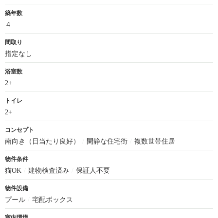
築年数
４
間取り
指定なし
浴室数
2+
トイレ
2+
コンセプト
南向き（日当たり良好）
/
閑静な住宅街
/
複数世帯住居
物件条件
猫OK
/
建物検査済み
/
保証人不要
物件設備
プール
/
宅配ボックス
室内環境