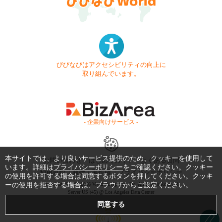
びびなびはアクセシビリティの向上に
取り組んでいます。
- 企業向けサービス -
本サイトでは、より良いサービス提供のため、クッキーを使用して
お問い合わせ
はじめてガイド
よくある質問
います。詳細は
プライバシーポリシー
をご確認ください。クッキー
利用規約
商標・著作権
プライバシーポリシー
の使用を許可する場合は同意するボタンを押してください。クッキ
ーの使用を拒否する場合は、ブラウザからご設定ください。
Copyright © 1999-2026 Vivid Navigation, Inc. All Rights Reserved.
Server US (45) @ Los Angeles Data Center