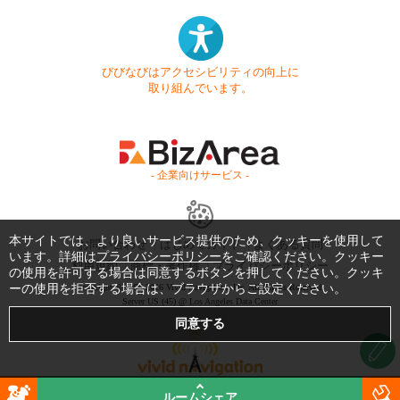
びびなびはアクセシビリティの向上に
取り組んでいます。
- 企業向けサービス -
本サイトでは、より良いサービス提供のため、クッキーを使用して
お問い合わせ
はじめてガイド
よくある質問
います。詳細は
プライバシーポリシー
をご確認ください。クッキー
利用規約
商標・著作権
プライバシーポリシー
の使用を許可する場合は同意するボタンを押してください。クッキ
ーの使用を拒否する場合は、ブラウザからご設定ください。
Copyright © 1999-2026 Vivid Navigation, Inc. All Rights Reserved.
Server US (45) @ Los Angeles Data Center
ルームシェア