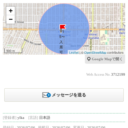
+
−
500 m
Leaflet
| ©
OpenStreetMap
contributors
Google Mapで開く
Web Access No.
3712199
メッセージを送る
[登録者]
ylka
[言語]
日本語
登録日 :
2026/07/06
掲載日 :
2026/07/06
変更日 :
2026/07/06