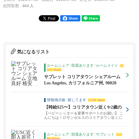
総閲覧数 :
464 人
Share
気になるリスト
ルームシェア
/
部屋あります
/
ルームメイト
51.
31% Match
サブレット コリアタウン シェアルーム
立地良好 格安
Los Angeles, カリフォルニア州, 90020
情報掲示板
/
探してます
13.6% Match
【時給$25〜】コリアタウン近く✨2歳の
女の子のお世話をしてくれる優しい方を
【ベビーシッター＆家事サポートのお願い】 こ
募集中！
んにちは！ロサンゼルスのコリアタウン近くに
住んでいる韓...
ルームシェア
/
部屋あります
/
サブレット
13.0
8% Match