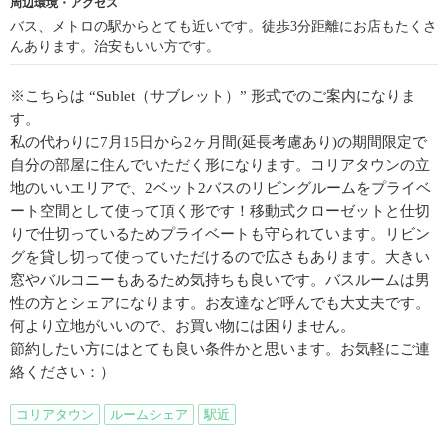
周辺環境・アクセス
バス、メトロの駅からとても近いです。徒歩3分距離にお店もたくさ
んあります。治安もいい方です。
※こちらは “Sublet（サブレット）” 形式でのご案内になりま
す。
私の代わりに7月15日から2ヶ月間(延長考慮あり)の期間限定で
自分の部屋に住んでいただく形になります。コリアタウンの立
地のいいエリアで、2ベット2バスのリビングルームをプライベ
ート空間として使って頂く形です！移動式クローゼットと仕切
りで仕切っているためプライベートも守られています。リビン
グを貸し切って使っていただけるので広さもあります。大きい
窓やバルコニーもあるため気持ちも良いです。バスルームは男
性の方とシェアになります。お友達など呼んでも大丈夫です。
何より立地がいいので、お買い物には困りません。
節約したい方にはとても良い条件かと思います。お気軽にご連
絡ください：）
コリアタウン
ルームシェア
駅近