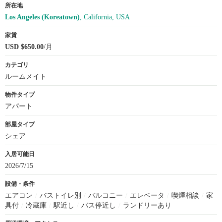
所在地
Los Angeles (Koreatown)
, California, USA
家賃
USD $650.00
/月
カテゴリ
ルームメイト
物件タイプ
アパート
部屋タイプ
シェア
入居可能日
2026/7/15
設備・条件
エアコン
/
バストイレ別
/
バルコニー
/
エレベータ
/
喫煙相談
/
家
具付
/
冷蔵庫
/
駅近し
/
バス停近し
/
ランドリーあり