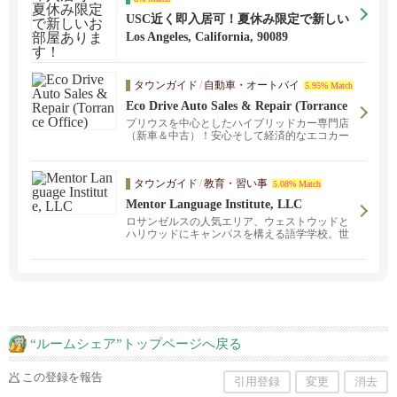
USC近く即入居可！夏休み限定で新しい
お部屋あります！
Los Angeles, California, 90089
タウンガイド
/
自動車・オートバイ
5.95% Match
Eco Drive Auto Sales & Repair (Torrance
Office)
プリウスを中心としたハイブリッドカー専門店
（新車＆中古）！安心そして経済的なエコカー
ライフをお届けします。
タウンガイド
/
教育・習い事
5.08% Match
Mentor Language Institute, LLC
ロサンゼルスの人気エリア、ウェストウッドと
ハリウッドにキャンパスを構える語学学校。世
界中の留学生の英語力向上をサポートしていま
す！☆質の高い授業をどこよりも安く☆ ESL
プログラムに加え、発音をより強化することを
目的としたプログラム（Conversation Management
and Accent Reduction）もあります。ビジネス英
語、TOEIC、IELTSのプログラムも。
“ルームシェア”トップページへ戻る
この登録を報告
引用登録
変更
消去