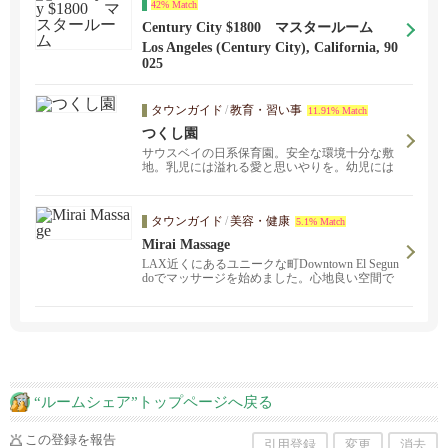
42% Match
Century City $1800 マスタールーム
Los Angeles (Century City), California, 90
025
タウンガイド
/
教育・習い事
11.91% Match
つくし園
サウスベイの日系保育園。安全な環境十分な敷
地。乳児には溢れる愛と思いやりを。幼児には
学校に行く前から自立心を持った子供に。優秀
な教員を揃えており、子ども一人一人に目の行
き届いた保育を新生児からアフタースクールま
タウンガイド
/
美容・健康
5.1% Match
で行っております。
Mirai Massage
LAX近くにあるユニークな町Downtown El Segun
doでマッサージを始めました。心地良い空間で
疲れた体、精神的な緊張をほぐされながら癒さ
れるひと時を過ごしませんか。
“ルームシェア”トップページへ戻る
この登録を報告
引用登録
変更
消去