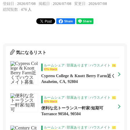
登録日 :
2026/07/08
掲載日 :
2026/07/08
変更日 :
2026/07/08
総閲覧数 :
476 人
Share
気になるリスト
ルームシェア
/
部屋あります
/
ハウスメイト
18.
67% Match
Cypress College & Knott Berry Farm近く
でハウスメイト募集
Anaheim, CA, 92804
ルームシェア
/
部屋あります
/
ハウスメイト
15.
91% Match
便利な北トーランス一軒家/短期可
Torrance 90504, 90504
ルームシェア
/
部屋あります
/
ハウスメイト
12.