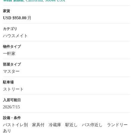
Weat athen
, California, 90044 USA
家賃
USD $950.00
/月
カテゴリ
ハウスメイト
物件タイプ
一軒家
部屋タイプ
マスター
駐車場
ストリート
入居可能日
2026/7/15
設備・条件
バストイレ別
/
家具付
/
冷蔵庫
/
駅近し
/
バス停近し
/
ランドリー
あり