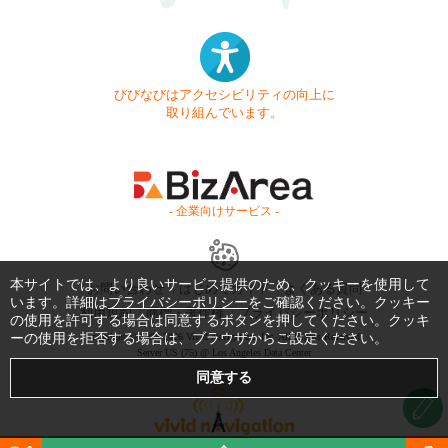
びびなびはアクセシビリティの向上に
取り組んでいます。
- 企業向けサービス -
本サイトでは、より良いサービス提供のため、クッキーを使用して
お問い合わせ
はじめてガイド
よくある質問
います。詳細は
プライバシーポリシー
をご確認ください。クッキー
利用規約
商標・著作権
プライバシーポリシー
の使用を許可する場合は同意するボタンを押してください。クッキ
Copyright © 1999-2026 Vivid Navigation, Inc. All Rights Reserved.
ーの使用を拒否する場合は、ブラウザからご設定ください。
Server US (75) @ Los Angeles Data Center