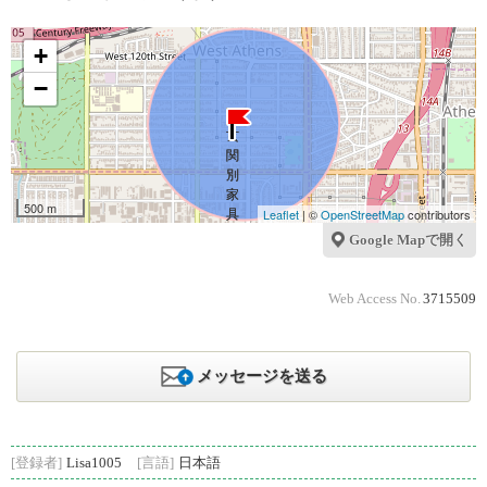
+
−
500 m
Leaflet
| ©
OpenStreetMap
contributors
Google Mapで開く
Web Access No.
3715509
メッセージを送る
[登録者]
Lisa1005
[言語]
日本語