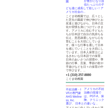
が豊かになり自
信たっぷりの子
ども達に成長して欲しい！ア
メリカ社会の...
こぐま幼稚園では、広々とし
た芝生の園庭で伸び伸びとお
友達と遊びながら、日本の文
化や習慣を身につけていきま
す。アメリカに住む子どもた
ちが日本語で自分の気持ちを
伝え、意思疎通しながら心を
育むことを大切にしていま
す。様々な行事を通して日本
を感じていくことを大切にし
ています。日本人保育士によ
るきれいな日本語での保育、
日本のあいさつの習慣や、季
節の行事、言葉、季節の歌や
手遊びなどを日々の保育の中
で学びます。...
+1 (310) 257-8880
こぐま幼稚園
アメリカの不妊
治療の現場で
は、PGT-A、保
険、クリニック
選び、 日本との違いな...
アメリカに住んでいるから誰