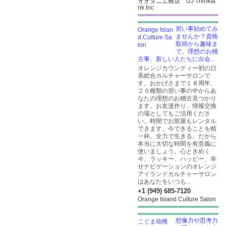
オオタニ工務店 UJ Thinkta
nk Inc
習い事始めてみ
ませんか？資格
取得から趣味ま
で。理想のお稽
古事、新しい人たちに出会...
オレンジカウンティー初の日
系総合カルチャーサロンで
す。おかげさまで１８周年、
２０種類の習い事の中からあ
なたの理想のお稽古見つかり
ます。お友達作り、情報交換
の場としてもご活用くださ
い。時間でお部屋もレンタル
できます。今できることを精
一杯。全力で生きる。だから
本当に大切な時間を有意義に
使いましょう。心ときめく
今、ラッキー、ハッピー、幸
せナビゲーションのオレンジ
アイランドカルチャーサロン
はあなたをいつも...
+1 (949) 685-7120
Orange Island Culture Salon
想像力や思考力