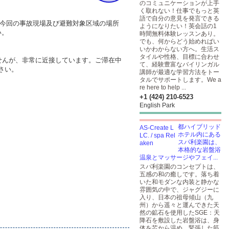
のコミュニケーションが上手
く取れない！仕事でもっと英
語で自分の意見を発言できる
。今回の事故現場及び避難対象区域の場所
ようになりたい！英会話の1
い。
時間無料体験レッスンあり。
でも、何からどう始めればい
いかわからない方へ。生活ス
タイルや性格、目標に合わせ
せんが、非常に近接しています。ご滞在中
て、経験豊富なバイリンガル
さい。
講師が最適な学習方法をトー
タルでサポートします。We a
re here to help ...
+1 (424) 210-6523
English Park
都ハイブリッド
ホテル内にある
スパ利楽園は、
本格的な岩盤浴
温泉とマッサージやフェイ...
スパ利楽園のコンセプトは、
五感の和の癒しです。落ち着
いた和モダンな内装と静かな
雰囲気の中で、ジャグジーに
入り、日本の祖母傾山（九
州）から遥々と運んできた天
然の鉱石を使用したSGE：天
降石を敷設した岩盤浴は、身
体を芯から温め、緊張した筋