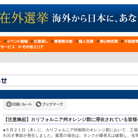
【注意喚起】カリフォルニア州オレンジ郡に滞在されている皆様
●５月２１日（木）に、カリフォルニア州南部のオレンジ郡において、工
れ出す事故が発生しました。最悪の場合は、タンクが爆発又は破裂し、化