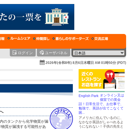
ログイン
ユーザパネル
2026年(令和8年) 8月6日木曜日 AM 01時50分 (PDT)
オンライン又は
個室での英会
話！日常生活で、お仕事で、
勉強で、英語が出てこなくて
へ
困...
アメリカに住んでいるのに、
場内のタンクから化学物質が漏
なかなか英語がしゃべれるよ
学物質が漏洩する可能性があ
うになれない！子供の先生と