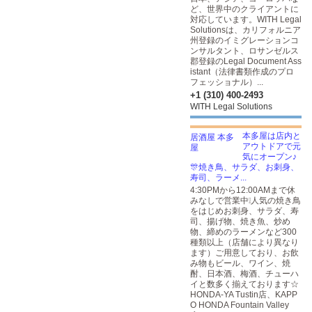
ど、世界中のクライアントに
対応しています。WITH Legal
Solutionsは、カリフォルニア
州登録のイミグレーションコ
ンサルタント、ロサンゼルス
郡登録のLegal Document Ass
istant（法律書類作成のプロ
フェッショナル）...
+1 (310) 400-2493
WITH Legal Solutions
本多屋は店内と
アウトドアで元
気にオープン♪
🎊焼き鳥、サラダ、お刺身、
寿司、ラーメ...
4:30PMから12:00AMまで休
みなしで営業中❕人気の焼き鳥
をはじめお刺身、サラダ、寿
司、揚げ物、焼き魚、炒め
物、締めのラーメンなど300
種類以上（店舗により異なり
ます）ご用意しており、お飲
み物もビール、ワイン、焼
酎、日本酒、梅酒、チューハ
イと数多く揃えております☆
HONDA-YA Tustin店、KAPP
O HONDA Fountain Valley