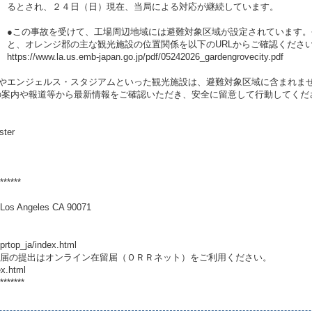
るとされ、２４日（日）現在、当局による対応が継続しています。
●この事故を受けて、工場周辺地域には避難対象区域が設定されています
と、オレンジ郡の主な観光施設の位置関係を以下のURLからご確認くださ
https://www.la.us.emb-japan.go.jp/pdf/05242026_gardengrovecity.pdf
トやエンジェルス・スタジアムといった観光施設は、避難対象区域に含まれま
の案内や報道等から最新情報をご確認いただき、安全に留意して行動してくだ
ster
******
Los Angeles CA 90071
tprtop_ja/index.html
出届の提出はオンライン在留届（ＯＲＲネット）をご利用ください。
ex.html
*******