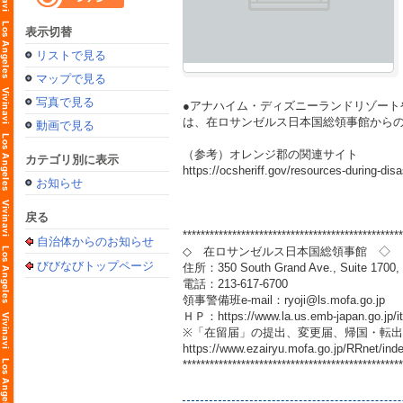
表示切替
リストで見る
マップで見る
写真で見る
●アナハイム・ディズニーランドリゾー
は、在ロサンゼルス日本国総領事館から
動画で見る
（参考）オレンジ郡の関連サイト
カテゴリ別に表示
https://ocsheriff.gov/resources-during-disa
お知らせ
戻る
*************************************************
自治体からのお知らせ
◇ 在ロサンゼルス日本国総領事館 ◇
びびなびトップページ
住所：350 South Grand Ave., Suite 1700, 
電話：213-617-6700
領事警備班e-mail：ryoji@ls.mofa.go.jp
ＨＰ：
https://www.la.us.emb-japan.go.jp/i
※「在留届」の提出、変更届、帰国・転
https://www.ezairyu.mofa.go.jp/RRnet/ind
*************************************************