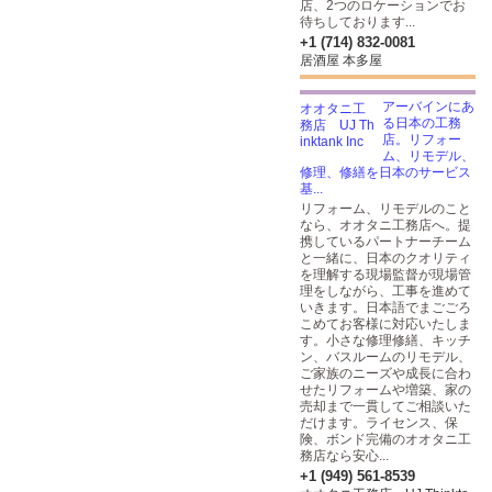
店、2つのロケーションでお
待ちしております...
+1 (714) 832-0081
居酒屋 本多屋
アーバインにあ
る日本の工務
店。リフォー
ム、リモデル、
修理、修繕を日本のサービス
基...
リフォーム、リモデルのこと
なら、オオタニ工務店へ。提
携しているパートナーチーム
と一緒に、日本のクオリティ
を理解する現場監督が現場管
理をしながら、工事を進めて
いきます。日本語でまごごろ
こめてお客様に対応いたしま
す。小さな修理修繕、キッチ
ン、バスルームのリモデル、
ご家族のニーズや成長に合わ
せたリフォームや増築、家の
売却まで一貫してご相談いた
だけます。ライセンス、保
険、ボンド完備のオオタニ工
務店なら安心...
+1 (949) 561-8539