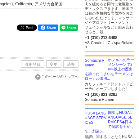
 Angeles), California, アメリカ合衆国
肉を緩めると同時に老廃物を
デトックスできます。米国で
は初の本格的な岩盤浴をお楽
しみいただけます。マッサー
ジやアロマトリートメント、
フェイシャルなどと組み合わ
Share
せると、最...
+1 (310) 212-6408
AS-Create LLC. / spa Relake
n
ホノルルのラー
引用登録
変更
消去
メンシーンで2
0年以上の歴史
を誇ったごまいちラーメンは
このページのトップへ
ローカル御用...
カリフォルニア州レドンドビ
ーチにオープンしました!
+1 (310) 921-8283
Gomaichi Ramen
翻訳はHUSA L
ANGUAGE SE
RVICES◆日本
で翻訳を手がけ
て、創業5...
翻訳に関することならHUSA