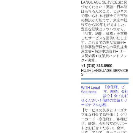
LANGUAGE SERVICESにお
任せください！英語・日本語
はもちろんのこと、ビジネス
で用いられるほぼ全ての言語
の翻訳が可能です。東京本社
設立から50年を迎えました。
豊富な経験とノウハウから、
「品質、納期、価格」を重視
したサービスを提供いたしま
す。これまでの主な実績例●
法律事務所様からの裁判提出
用文書● 特許申請資料● リー
ス契約書● 従業員ハンドブッ
ク● 決算...
+1 (310) 316-6900
HUSA LANGUAGE SERVICE
S
【永住権、ビ
ザ、離婚、会社
設立】全てお任
せください！信頼の実績とリ
ーズナブルな料...
【サービスの良さとリーズナ
ブルな料金で高評価！】グリ
ーカード（永住権）、各種ビ
ザ、離婚、会社設立のサポー
トはお任せください。全米、
日本、アジア、ヨーロッパな