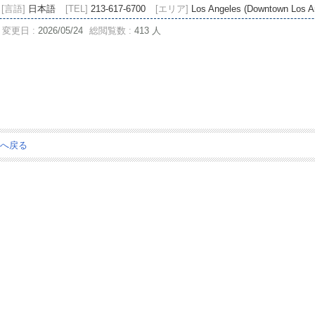
[言語]
日本語
[TEL]
213-617-6700
[エリア]
Los Angeles (Downtown Los
変更日 :
2026/05/24
総閲覧数 :
413 人
ジへ戻る