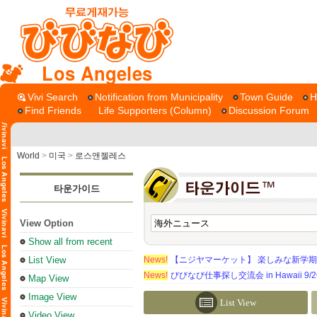
Los Angeles
Vivi Search
Notification from Municipality
Town Guide
H
Find Friends
Life Supporters (Column)
Discussion Forum
World
>
미국
>
로스앤젤레스
타운가이드
View Option
Show all from recent
List View
News!
【ニジヤマーケット】 楽しみな新学
News!
びびなび仕事探し交流会 in Hawaii 9/26（
Map View
Image View
List View
Video View