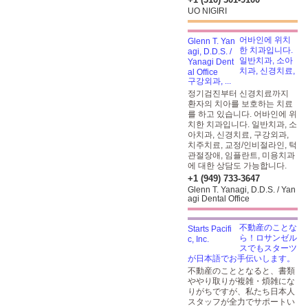
UO NIGIRI
어바인에 위치
한 치과입니다.
일반치과, 소아
치과, 신경치료,
구강외과, ...
정기검진부터 신경치료까지
환자의 치아를 보호하는 치료
를 하고 있습니다. 어바인에 위
치한 치과입니다. 일반치과, 소
아치과, 신경치료, 구강외과,
치주치료, 교정/인비절라인, 턱
관절장애, 임플란트, 미용치과
에 대한 상담도 가능합니다.
+1 (949) 733-3647
Glenn T. Yanagi, D.D.S. / Yan
agi Dental Office
不動産のことな
ら！ロサンゼル
スでもスターツ
が日本語でお手伝いします。
不動産のこととなると、書類
ややり取りが複雑・煩雑にな
りがちですが、私たち日本人
スタッフが全力でサポートい