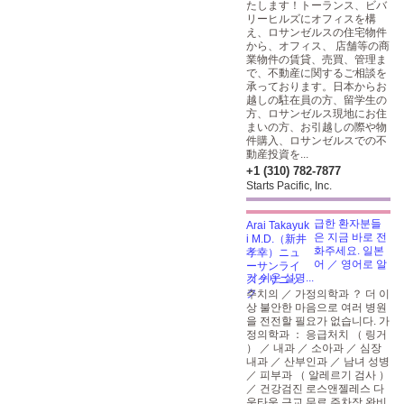
たします！トーランス、ビバ
リーヒルズにオフィスを構
え、ロサンゼルスの住宅物件
から、オフィス、 店舗等の商
業物件の賃貸、売買、管理ま
で、不動産に関するご相談を
承っております。日本からお
越しの駐在員の方、留学生の
方、ロサンゼルス現地にお住
まいの方、お引越しの際や物
件購入、ロサンゼルスでの不
動産投資を...
+1 (310) 782-7877
Starts Pacific, Inc.
급한 환자분들
은 지금 바로 전
화주세요. 일본
어 ／ 영어로 알
기 쉬운 설명...
주치의 ／ 가정의학과 ？ 더 이
상 불안한 마음으로 여러 병원
을 전전할 필요가 없습니다. 가
정의학과 ： 응급처치 （ 링거
） ／ 내과 ／ 소아과 ／ 심장
내과 ／ 산부인과 ／ 남녀 성병
／ 피부과 （ 알레르기 검사 ）
／ 건강검진 로스앤젤레스 다
운타운 근교 무료 주차장 완비