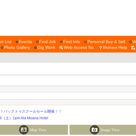
ot List
Events
Find Job
Find Info
Personal Buy & Sell
V
Photo Gallery
Gig Work
Web Access No.
Vivinavi Help
期！バックトゥスクールセール開催！！
土）1pm Ala Moana Hotel
Map View
Image View