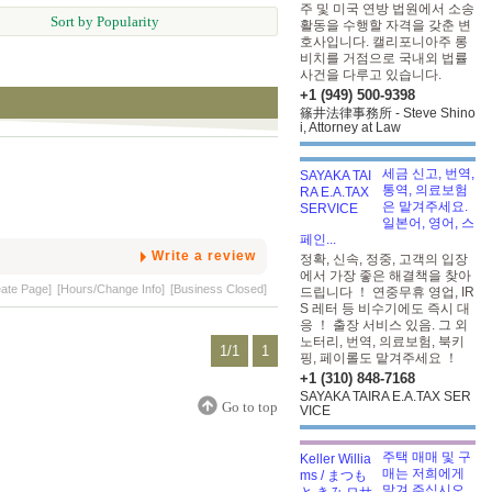
주 및 미국 연방 법원에서 소송
Sort by Popularity
활동을 수행할 자격을 갖춘 변
호사입니다. 캘리포니아주 롱
비치를 거점으로 국내외 법률
사건을 다루고 있습니다.
+1 (949) 500-9398
篠井法律事務所 - Steve Shino
i, Attorney at Law
세금 신고, 번역,
통역, 의료보험
은 맡겨주세요.
일본어, 영어, 스
페인...
Write a review
정확, 신속, 정중, 고객의 입장
에서 가장 좋은 해결책을 찾아
eate Page]
[Hours/Change Info]
[Business Closed]
드립니다 ！ 연중무휴 영업, IR
S 레터 등 비수기에도 즉시 대
응 ！ 출장 서비스 있음. 그 외
노터리, 번역, 의료보험, 북키
1/1
1
핑, 페이롤도 맡겨주세요 ！
+1 (310) 848-7168
SAYAKA TAIRA E.A.TAX SER
Go to top
VICE
주택 매매 및 구
매는 저희에게
맡겨 주십시오.