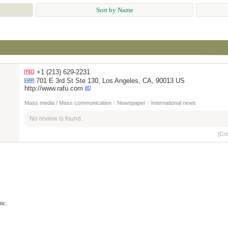
Sort by Name
+1 (213) 629-2231
701 E 3rd St Ste 130, Los Angeles, CA, 90013 US
http://www.rafu.com
Mass media / Mass communication
/
Newspaper
/
International news
No review is found.
[Cr
nc.