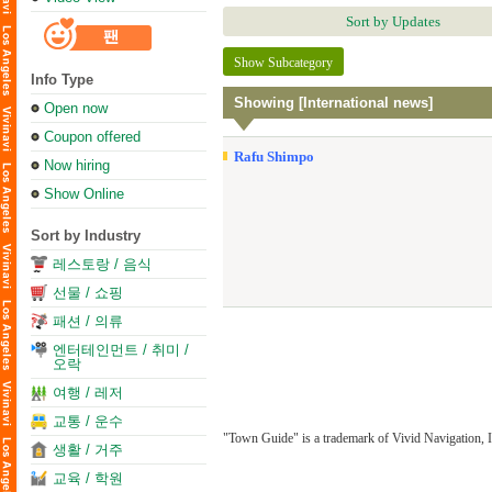
Sort by Updates
Show Subcategory
Info Type
Showing [International news]
Open now
Coupon offered
Rafu Shimpo
Now hiring
Show Online
Sort by Industry
레스토랑 / 음식
선물 / 쇼핑
패션 / 의류
엔터테인먼트 / 취미 /
오락
여행 / 레저
교통 / 운수
"Town Guide" is a trademark of Vivid Navigation, I
생활 / 거주
교육 / 학원