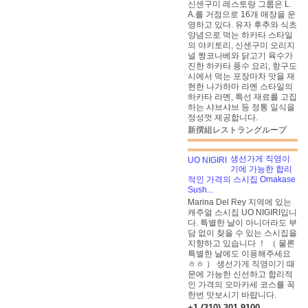
신센구미 레스토랑 그룹은 L.
A.를 거점으로 16개 매장을 운
영하고 있다. 유자 후추와 식초
양념으로 먹는 하카타 스타일
의 야키토리, 신센구미 오리지
널 짱코나베와 닭고기 육수가
진한 하카타 풍수 요리, 항구도
시에서 먹는 포장마차 맛을 재
현한 나가하마 라멘 스타일의
하카타 라멘, 특선 재료를 고집
하는 샤브샤브 등 정통 일식을
정성껏 제공합니다.
新撰組レストラングループ
생선가게 직영이
기에 가능한 합리
적인 가격의 스시집 Omakase
Sush...
Marina Del Rey 지역에 있는
캐주얼 스시집 UO NIGIRI입니
다. 특별한 날이 아니더라도 부
담 없이 찾을 수 있는 스시집을
지향하고 있습니다 ！ （ 물론
특별한 날에도 이용해주세요
ㅎㅎ ） 생선가게 직영이기 때
문에 가능한 신선하고 합리적
인 가격의 오마카세 코스를 꼭
한번 맛보시기 바랍니다.
+1 (310) 301-9100