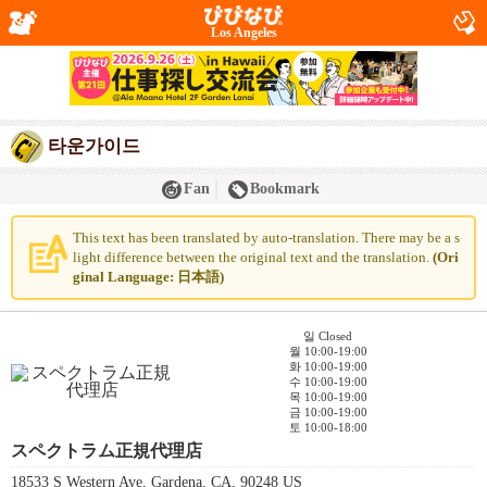
Los Angeles
타운가이드
Fan
Bookmark
This text has been translated by auto-translation. There may be a s
light difference between the original text and the translation.
(Ori
ginal Language: 日本語)
일 Closed
월 10:00-19:00
화 10:00-19:00
수 10:00-19:00
목 10:00-19:00
금 10:00-19:00
토 10:00-18:00
スペクトラム正規代理店
18533 S Western Ave, Gardena, CA, 90248 US