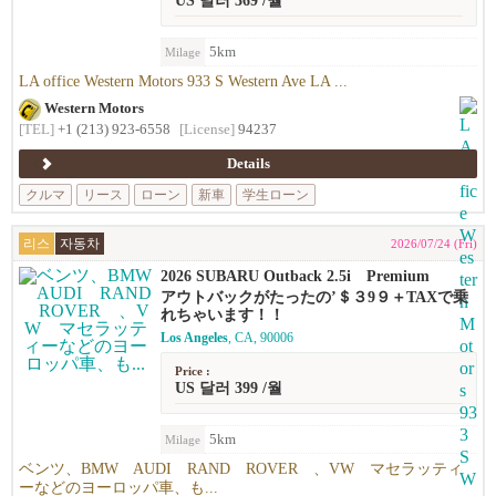
US 달러 369 /월
5km
Milage
LA office Western Motors 933 S Western Ave LA ...
Western Motors
[TEL]
+1 (213) 923-6558
[License]
94237
Details
クルマ
リース
ローン
新車
学生ローン
리스
자동차
2026/07/24 (Fri)
2026 SUBARU Outback 2.5i Premium
アウトバックがたったの’＄３9９＋TAXで乗
れちゃいます！！
Los Angeles
, CA, 90006
Price :
US 달러 399 /월
5km
Milage
ベンツ、BMW AUDI RAND ROVER 、VW マセラッティ
ーなどのヨーロッパ車、も...