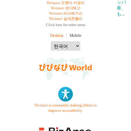
Vivinavi 오렌지 카운티
Vivinavi 샌디에고
Vivinavi 라스베가스
Vivinavi 실리콘밸리
Click here for other areas
Desktop
Mobile
Vivinavi is constantly making efforts to
improve accessibility.