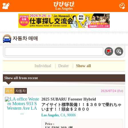
Los Angeles
자동차 매매
Individual
Dealer
Show all
Show all from recent
리스
자동차
2026/07/24 (Fri)
2025 SUBARU Forester Hybrid
アイサイト標準装備！！＄３６９で乗れちゃ
います！！頭金＄２８００
Los Angeles
, CA, 90006
Price :