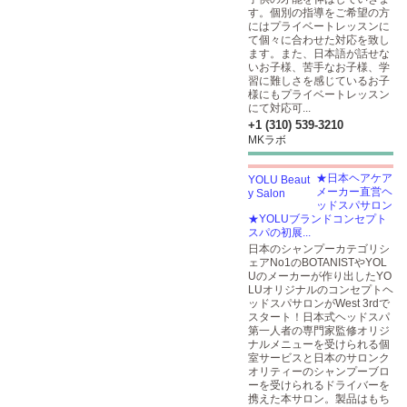
す。個別の指導をご希望の方
にはプライベートレッスンに
て個々に合わせた対応を致し
ます。また、日本語が話せな
いお子様、苦手なお子様、学
習に難しさを感じているお子
様にもプライベートレッスン
にて対応可...
+1 (310) 539-3210
MKラボ
★日本ヘアケア
メーカー直営ヘ
ッドスパサロン
★YOLUブランドコンセプト
スパの初展...
日本のシャンプーカテゴリシ
ェアNo1のBOTANISTやYOL
Uのメーカーが作り出したYO
LUオリジナルのコンセプトヘ
ッドスパサロンがWest 3rdで
スタート！日本式ヘッドスパ
第一人者の専門家監修オリジ
ナルメニューを受けられる個
室サービスと日本のサロンク
オリティーのシャンプーブロ
ーを受けられるドライバーを
携えた本サロン。製品はもち