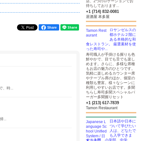
店、2つのロケーションでお
待ちしております...
+1 (714) 832-0081
居酒屋 本多屋
Share
ロサンゼルスの
都ホテル２階に
ある本格的な和
食レストラン。 厳選素材を使
った寿司や...
寿司職人が手掛ける握りも色
鮮やかで、目でも舌でも楽し
めます。さらに、多様な席種
もお店の魅力のひとつです。
気軽に楽しめるカウンター席
やテーブル席のほか、個室の
種類も豊富。様々なシーンに
利用しやすいお店です。多聞
時...
ちらし寿司多聞スペシャルバ
ーガー多聞握りセット
+1 (213) 617-7839
Tamon Restaurant
..
日本語や日本に
ついて学びたい
人は、どなたで
も入学できま
す！入門、小学部、中学