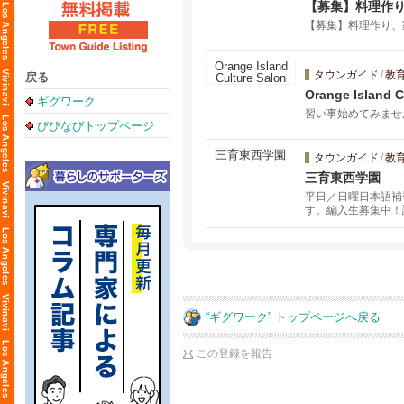
【募集】料理作
【募集】料理作り、
タウンガイド
/
教
戻る
Orange Island C
ギグワーク
習い事始めてみませ
びびなびトップページ
タウンガイド
/
教
三育東西学園
平日／日曜日本語補
す。編入生募集中！
“ギグワーク” トップページへ戻る
この登録を報告