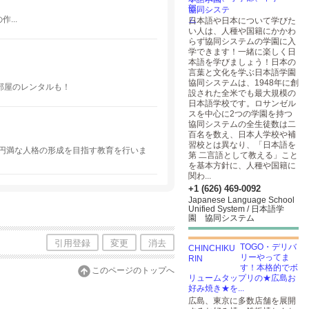
部、...
...
日本語や日本について学びた
い人は、人種や国籍にかかわ
らず協同システムの学園に入
学できます！一緒に楽しく日
本語を学びましょう！日本の
言葉と文化を学ぶ日本語学園
協同システムは、1948年に創
部屋のレンタルも！
設された全米でも最大規模の
日本語学校です。ロサンゼル
スを中心に2つの学園を持つ
協同システムの全生徒数は二
百名を数え、日本人学校や補
習校とは異なり、「日本語を
円満な人格の形成を目指す教育を行いま
第 二言語として教える」こと
を基本方針に、人種や国籍に
関わ...
+1 (626) 469-0092
Japanese Language School
Unified System / 日本語学
園 協同システム
引用登録
変更
消去
TOGO・デリバ
リーやってま
す！本格的でボ
このページのトップへ
リュームタップリの★広島お
好み焼き★を...
広島、東京に多数店舗を展開