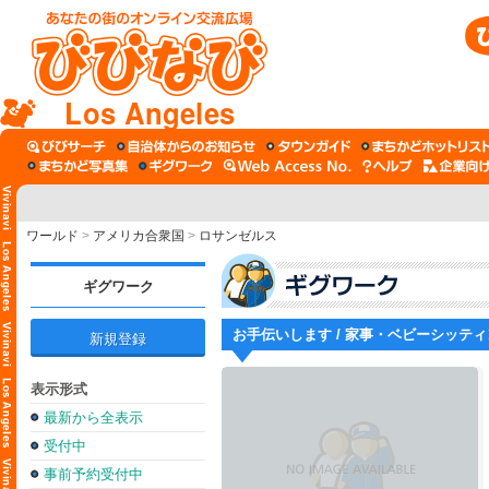
Los Angeles
ワールド
>
アメリカ合衆国
>
ロサンゼルス
ギグワーク
お手伝いします / 家事・ベビーシッテ
新規登録
表示形式
最新から全表示
受付中
事前予約受付中