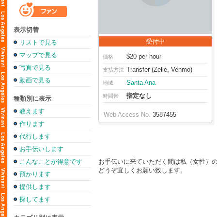
表示切替
受付中
リストで見る
マップで見る
$20 per hour
価格
写真で見る
Transfer (Zelle, Venmo)
支払方法
動画で見る
Santa Ana
地域
指定なし
時間帯
種類別に表示
教えます
Web Access No.
3587455
作ります
代行します
お手伝いします
こんなことが得意です
お手伝いに来ていただく間は私（女性）
どうぞ宜しくお願い致します。
預かります
提供します
探してます