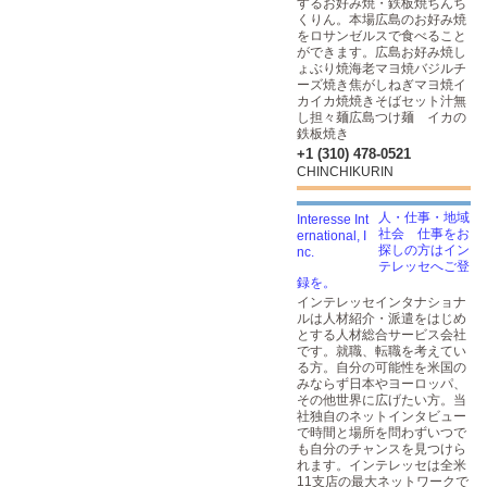
するお好み焼・鉄板焼ちんち
くりん。本場広島のお好み焼
をロサンゼルスで食べること
ができます。広島お好み焼し
ょぶり焼海老マヨ焼バジルチ
ーズ焼き焦がしねぎマヨ焼イ
カイカ焼焼きそばセット汁無
し担々麺広島つけ麺 イカの
鉄板焼き
+1 (310) 478-0521
CHINCHIKURIN
人・仕事・地域
社会 仕事をお
探しの方はイン
テレッセへご登
録を。
インテレッセインタナショナ
ルは人材紹介・派遣をはじめ
とする人材総合サービス会社
です。就職、転職を考えてい
る方。自分の可能性を米国の
みならず日本やヨーロッパ、
その他世界に広げたい方。当
社独自のネットインタビュー
で時間と場所を問わずいつで
も自分のチャンスを見つけら
れます。インテレッセは全米
11支店の最大ネットワークで