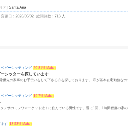
リア]
Santa Ana
変更日 :
2026/05/02
総閲覧数 :
713 人
・ベビーシッティング
20.81% Match
ビーシッターを探しています
除優先の家事のお手伝いをして下さる方を探しております。 私が基本在宅勤務なので、
・ベビーシッティング
19.7% Match
い
スタメサのミツワマーケット近くに住んでいる男性です。週に1回、1時間程度の家の掃.
てます
13.53% Match