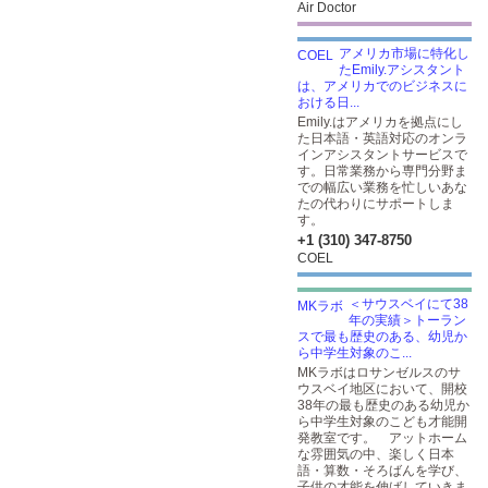
Air Doctor
アメリカ市場に特化し
たEmily.アシスタント
は、アメリカでのビジネスに
おける日...
Emily.はアメリカを拠点にし
た日本語・英語対応のオンラ
インアシスタントサービスで
す。日常業務から専門分野ま
での幅広い業務を忙しいあな
たの代わりにサポートしま
す。
+1 (310) 347-8750
COEL
＜サウスベイにて38
年の実績＞トーラン
スで最も歴史のある、幼児か
ら中学生対象のこ...
MKラボはロサンゼルスのサ
ウスベイ地区において、開校
38年の最も歴史のある幼児か
ら中学生対象のこども才能開
発教室です。 アットホーム
な雰囲気の中、楽しく日本
語・算数・そろばんを学び、
子供の才能を伸ばしていきま