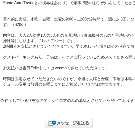
Santa Ana (Tustinとの境界線あたり）で家事掃除のお手伝いをしてく
基本的に火曜、木曜、金曜、土曜の9:00 - 11:00の2時間で、週に1- 
す。（$20/h）
内容は、大人2人幼児1人の3人分の食器洗い（食洗機可のものと手洗いの
掃除等になります。２bdのアパートです。
2時間分お支払いさせていただきますが、早く終わった場合はその時点でお
ゲストパーキングあり。子供はデイケアに行っているため来てくださる間
お支払いは当日ZelleもしくはVenmoでさせていただきます。
時間は固定させていただきたいのですが、今週は火曜と金曜、来週は木曜
ジュール変更は前週の金曜日までにご相談いただければ大丈夫です。
のみ在宅している状態なので、女性の方のみの募集とさせていただいておりま