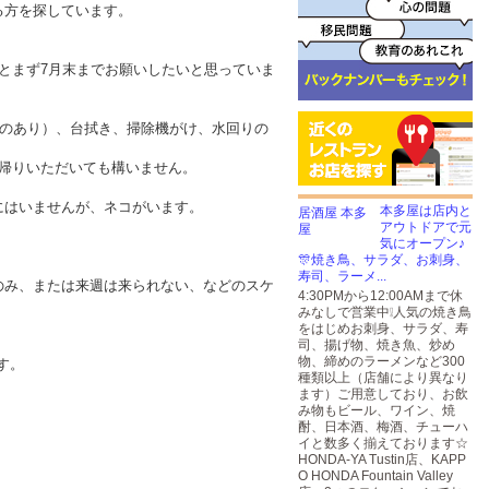
ださる方を探しています。
3回、ひとまず7月末までお願いしたいと思っていま
ものあり）、台拭き、掃除機がけ、水回りの
帰りいただいても構いません。
にはいませんが、ネコがいます。
本多屋は店内と
アウトドアで元
気にオープン♪
🎊焼き鳥、サラダ、お刺身、
寿司、ラーメ...
のみ、または来週は来られない、などのスケ
4:30PMから12:00AMまで休
みなしで営業中❕人気の焼き鳥
をはじめお刺身、サラダ、寿
司、揚げ物、焼き魚、炒め
物、締めのラーメンなど300
す。
種類以上（店舗により異なり
ます）ご用意しており、お飲
み物もビール、ワイン、焼
酎、日本酒、梅酒、チューハ
イと数多く揃えております☆
HONDA-YA Tustin店、KAPP
O HONDA Fountain Valley