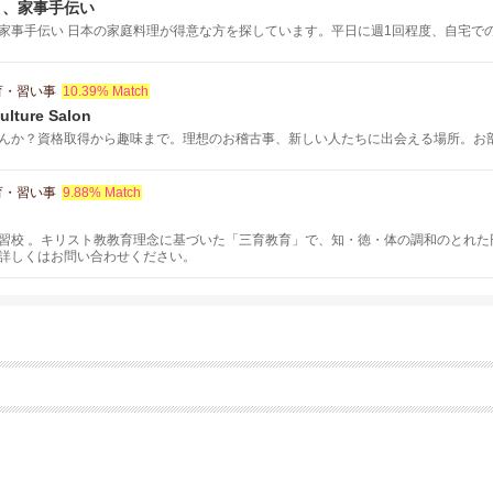
り、家事手伝い
家事手伝い 日本の家庭料理が得意な方を探しています。平日に週1回程度、自宅での作
育・習い事
10.39% Match
ulture Salon
んか？資格取得から趣味まで。理想のお稽古事、新しい人たちに出会える場所。お
育・習い事
9.88% Match
習校 。キリスト教教育理念に基づいた「三育教育」で、知・徳・体の調和のとれた
詳しくはお問い合わせください。