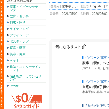
カテゴリ別に表示
[登録者]
家事手伝い
[言語]
English
[エ
家事・ベビーシッティ
ング
登録日 :
2026/05/02
掲載日 :
2026/05/02
教育・習い事
翻訳・語学
ライティング
デザイン・アート
ポスティング
気になるリスト
写真・動画
美容・健康
ギグワーク
/
家事
ペット
家事、掃除、ベ
趣味・エンターテイン
月に１－２回、お掃
メント
悩み相談・カウンセリ
ング
ギグワーク
/
家事
その他
自宅の掃除手伝
家事手伝い募集 コ
情報掲示板
/
探し