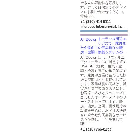
皆さんの可能性を応援しま
す。詳しくはお近くのオフィ
スにお問い合わせください。
常時500...
+1 (310) 414-9111
Interesse International, Inc.
トーランス周辺エ
リアにて、家庭ま
た企業向けの高品質な冷暖
房・空調・換気システムの...
Air Doctorは、カリフォルニ
ア州トーランスに拠点を置く
HVAC/R（暖房・換気・空
調・冷凍）専門の施工業者で
す。家庭や企業に合わせた快
適な空間づくりを提供してい
ます。家族経営の同社は、誠
実さと専門知識を大切にし、
お客様一人ひとりのニーズに
合わせたオーダーメイドのサ
ービスを行っています。暖
房、換気、空調、業務用冷凍
設備を中心に、お客様の快適
さに合わせた高品質なサービ
スを提供し、一年を通して
理...
+1 (310) 766-8253