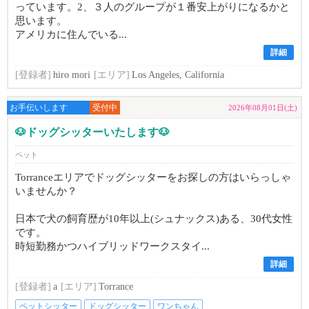
っています。2、３人のグループが１番安上がりになるかと
思います。
アメリカに住んでいる...
詳細
[登録者]
hiro mori
[エリア]
Los Angeles, California
お手伝いします
受付中
2026年08月01日(土)
🐶ドッグシッターいたします🐶
ペット
Torranceエリアでドッグシッターをお探しの方はいらっしゃ
いませんか？
日本で犬の飼育歴が10年以上(シュナックス)ある、30代女性
です。
時短勤務かつハイブリッドワークスタイ...
詳細
[登録者]
a
[エリア]
Torrance
ペットシッター
ドッグシッター
ワンちゃん