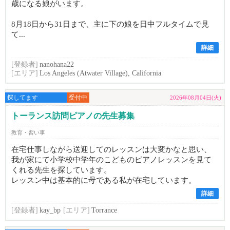
歳になる娘がいます。
8月18日から31日まで、主に下の娘を日中フルタイムで見
て...
詳細
[登録者]
nanohana22
[エリア]
Los Angeles (Atwater Village), California
探してます
受付中
2026年08月04日(火)
トーランス訪問ピアノの先生募集
教育・習い事
在宅仕事しながら送迎してのレッスンは大変かなと思い、
我が家にて小学校中学年のこどものピアノレッスンを見て
くれる先生を探しています。
レッスン中は基本的に母である私が在宅しています。
詳細
[登録者]
kay_bp
[エリア]
Torrance