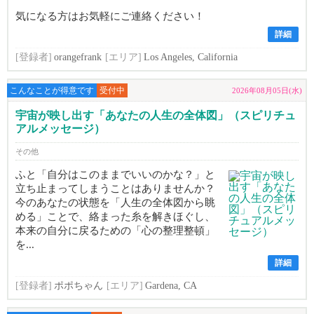
気になる方はお気軽にご連絡ください！
詳細
[登録者]
orangefrank
[エリア]
Los Angeles, California
こんなことが得意です
受付中
2026年08月05日(水)
宇宙が映し出す「あなたの人生の全体図」（スピリチュ
アルメッセージ）
その他
ふと「自分はこのままでいいのかな？」と
立ち止まってしまうことはありませんか？
今のあなたの状態を「人生の全体図から眺
める」ことで、絡まった糸を解きほぐし、
本来の自分に戻るための「心の整理整頓」
を...
詳細
[登録者]
ポポちゃん
[エリア]
Gardena, CA