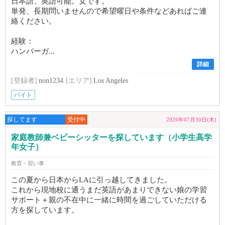
日本語、英語可能。女です。
単発、長期問いませんので希望曜日や条件などあればご連
絡ください。
経験：
ハンバーガ...
詳細
[登録者]
non1234
[エリア]
Los Angeles
バイト
探してます
受付中
2026年07月30日(木)
家庭教師兼ベビーシッターを探しています（小学生高学
年女子）
教育・習い事
この夏から日本からLAに引っ越してきました。
これから現地校に通うまだ英語があまりできない娘の学習
サポート＋親の不在中に一緒に時間を過ごしていただける
方を探しています。