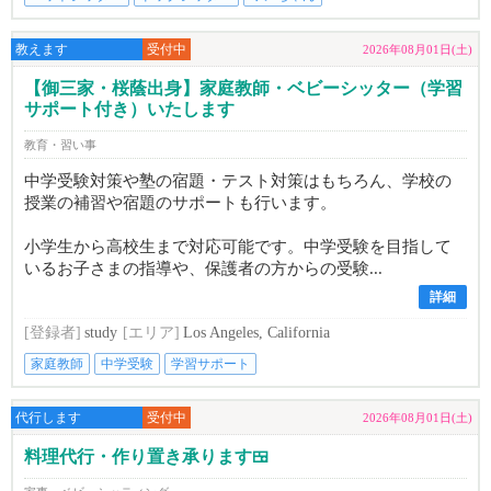
教えます
受付中
2026年08月01日(土)
【御三家・桜蔭出身】家庭教師・ベビーシッター（学習
サポート付き）いたします
教育・習い事
中学受験対策や塾の宿題・テスト対策はもちろん、学校の
授業の補習や宿題のサポートも行います。
小学生から高校生まで対応可能です。中学受験を目指して
いるお子さまの指導や、保護者の方からの受験...
詳細
[登録者]
study
[エリア]
Los Angeles, California
家庭教師
中学受験
学習サポート
代行します
受付中
2026年08月01日(土)
料理代行・作り置き承ります🍱