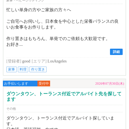
家事・ベビーシッティング
忙しい単身の方やご家族の方々へ
ご自宅へお伺いし、日本食を中心とした栄養バランスの良
いお食事をお作りします。
作り置きはもちろん、単発でのご依頼も大歓迎です。
お好き...
詳細
[登録者]
good
[エリア]
LosAngeles
家事
料理
作り置き
お手伝いします
受付中
2026年07月30日(木)
ダウンタウン、トーランス付近でアルバイト先を探して
ます
その他
ダウンタウン、トーランス付近でアルバイト探していま
す。