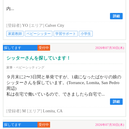
内...
詳細
[登録者]
YO
[エリア]
Culver City
家庭教師
ベビーシッター
学習サポート
小学生
探してます
受付中
2026年07月30日(木)
シッターさんを探しています！
家事・ベビーシッティング
９月末に2〜3日間と単発ですが、1歳になったばかりの娘の
シッターさんを探しています。(Torrance, Lomita, San Pedro
周辺)
私は在宅で働いているので、できましたら自宅で...
詳細
[登録者]
M
[エリア]
Lomita, CA
探してます
受付中
2026年07月30日(木)