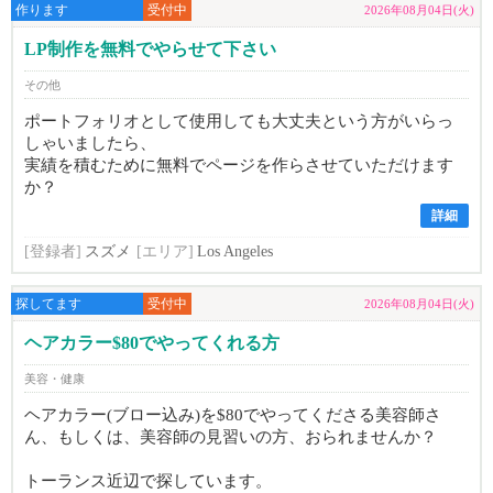
作ります
受付中
2026年08月04日(火)
LP制作を無料でやらせて下さい
その他
ポートフォリオとして使用しても大丈夫という方がいらっ
しゃいましたら、
実績を積むために無料でページを作らさせていただけます
か？
詳細
[登録者]
スズメ
[エリア]
Los Angeles
探してます
受付中
2026年08月04日(火)
ヘアカラー$80でやってくれる方
美容・健康
ヘアカラー(ブロー込み)を$80でやってくださる美容師さ
ん、もしくは、美容師の見習いの方、おられませんか？
トーランス近辺で探しています。