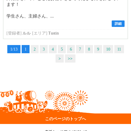
ます！
学生さん、主婦さん、...
詳細
[登録者]
ルル
[エリア]
Tustin
1/13
1
2
3
4
5
6
7
8
9
10
11
>
>>
このページのトップへ