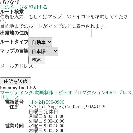
びびなび
このページを印刷する
ルート検索
住所を入力、もしくはマップ上のアイコンを移動してくださ
い。
目的地までのルートがマップの下に表示されます。
出発地の住所
ルートタイプ
マップの言語
メールアドレス :
50 km
Leaflet
| ©
OpenStreetMap
contributors
Swimmy Inc USA
+
マーケティング
/
動画制作・ビデオプロダクション
/
PR・プレス
リリース
−
電話番号
+1 (424) 390-9906
住所
N/A, Los Angeles, California, 90248 US
日曜日 定休日
月曜日 9:00-18:00
火曜日 9:00-18:00
営業時間
水曜日 9:00-18:00
木曜日 9:00-18:00