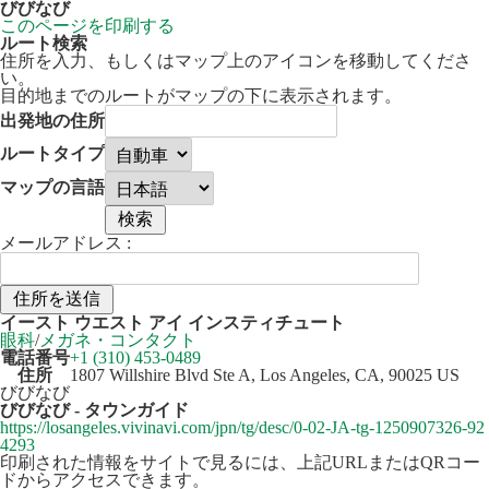
びびなび
このページを印刷する
ルート検索
住所を入力、もしくはマップ上のアイコンを移動してくださ
い。
目的地までのルートがマップの下に表示されます。
出発地の住所
ルートタイプ
マップの言語
メールアドレス :
50 km
Leaflet
| ©
OpenStreetMap
contributors
イースト ウエスト アイ インスティチュート
+
眼科
/
メガネ・コンタクト
電話番号
+1 (310) 453-0489
−
住所
1807 Willshire Blvd Ste A, Los Angeles, CA, 90025 US
びびなび
びびなび - タウンガイド
https://losangeles.vivinavi.com/jpn/tg/desc/0-02-JA-tg-1250907326-92
4293
印刷された情報をサイトで見るには、上記URLまたはQRコー
ドからアクセスできます。